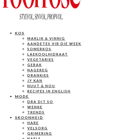
KOS
MAKLIK & VINNIG
AANDETES VIR DIE WEEK
SOMERKOS
LAEKOOLHIDRAAT
VEGETARIES
GEBAK
NAGEREG
DRANKIES
JY KAN
NUUT & NOU
RECIPES IN ENGLISH
MODE
DRA DIT SO
WENKE
TRENDS
SKOONHEID
HARE
VELSORG
GRIMERING
NAELS