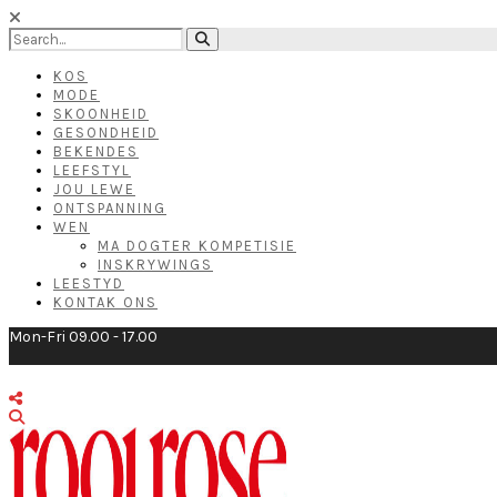
KOS
MODE
SKOONHEID
GESONDHEID
BEKENDES
LEEFSTYL
JOU LEWE
ONTSPANNING
WEN
MA DOGTER KOMPETISIE
INSKRYWINGS
LEESTYD
KONTAK ONS
Mon-Fri 09.00 - 17.00