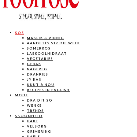
KOS
MAKLIK & VINNIG
AANDETES VIR DIE WEEK
SOMERKOS
LAEKOOLHIDRAAT
VEGETARIES
GEBAK
NAGEREG
DRANKIES
JY KAN
NUUT & NOU
RECIPES IN ENGLISH
MODE
DRA DIT SO
WENKE
TRENDS
SKOONHEID
HARE
VELSORG
GRIMERING
NAELS