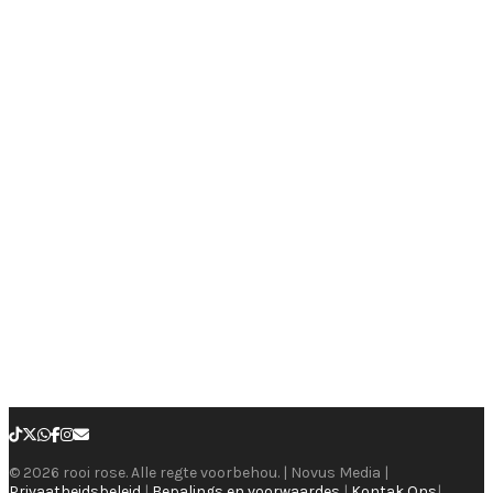
© 2026 rooi rose. Alle regte voorbehou. | Novus Media |
Privaatheidsbeleid
|
Bepalings en voorwaardes
|
Kontak Ons
|