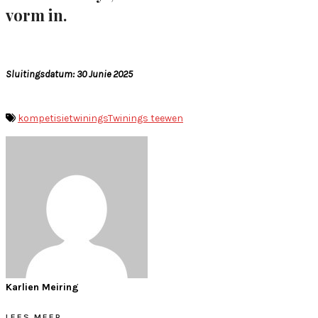
vorm in.
Sluitingsdatum: 30 Junie 2025
kompetisie
twinings
Twinings tee
wen
Karlien Meiring
LEES MEER