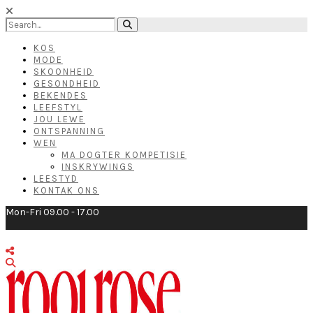
KOS
MODE
SKOONHEID
GESONDHEID
BEKENDES
LEEFSTYL
JOU LEWE
ONTSPANNING
WEN
MA DOGTER KOMPETISIE
INSKRYWINGS
LEESTYD
KONTAK ONS
Mon-Fri 09.00 - 17.00