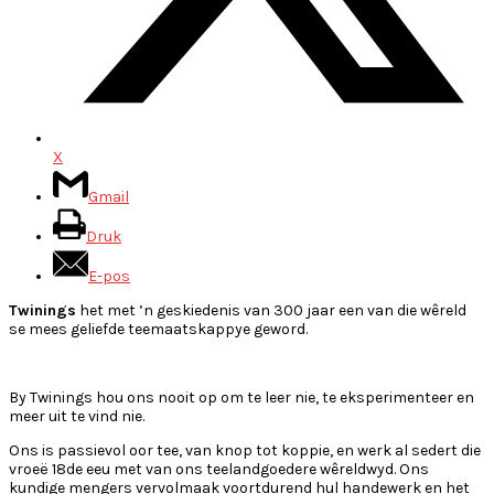
X
Gmail
Druk
E-pos
Twinings
het met ’n geskiedenis van 300 jaar een van die wêreld
se mees geliefde teemaatskappye geword.
By Twinings hou ons nooit op om te leer nie, te eksperimenteer en
meer uit te vind nie.
Ons is passievol oor tee, van knop tot koppie, en werk al sedert die
vroeë 18de eeu met van ons teelandgoedere wêreldwyd.
Ons
kundige mengers vervolmaak voortdurend hul handewerk en het