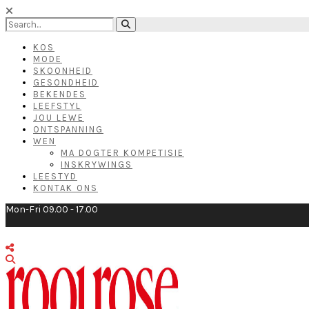
KOS
MODE
SKOONHEID
GESONDHEID
BEKENDES
LEEFSTYL
JOU LEWE
ONTSPANNING
WEN
MA DOGTER KOMPETISIE
INSKRYWINGS
LEESTYD
KONTAK ONS
Mon-Fri 09.00 - 17.00