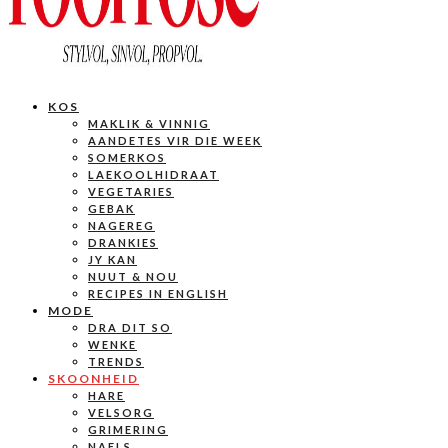
KOS
MAKLIK & VINNIG
AANDETES VIR DIE WEEK
SOMERKOS
LAEKOOLHIDRAAT
VEGETARIES
GEBAK
NAGEREG
DRANKIES
JY KAN
NUUT & NOU
RECIPES IN ENGLISH
MODE
DRA DIT SO
WENKE
TRENDS
SKOONHEID
HARE
VELSORG
GRIMERING
NAELS