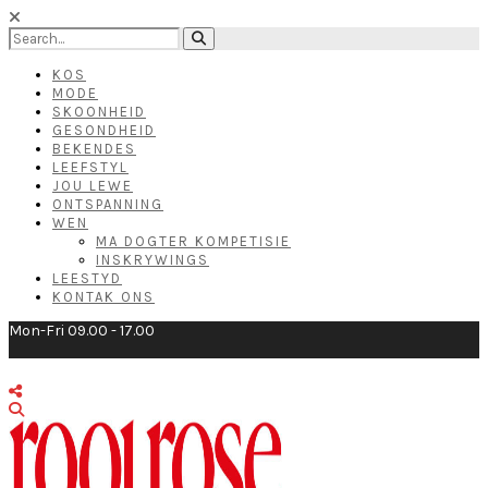
KOS
MODE
SKOONHEID
GESONDHEID
BEKENDES
LEEFSTYL
JOU LEWE
ONTSPANNING
WEN
MA DOGTER KOMPETISIE
INSKRYWINGS
LEESTYD
KONTAK ONS
Mon-Fri 09.00 - 17.00