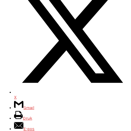
X
Gmail
Druk
E-pos