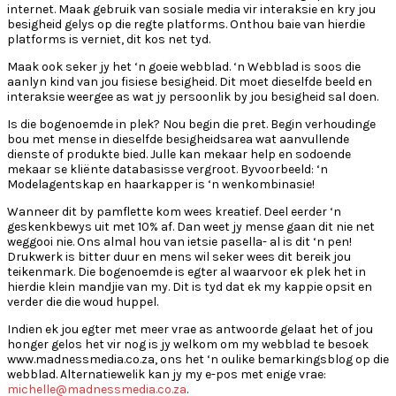
internet. Maak gebruik van sosiale media vir interaksie en kry jou
besigheid gelys op die regte platforms. Onthou baie van hierdie
platforms is verniet, dit kos net tyd.
Maak ook seker jy het ‘n goeie webblad. ‘n Webblad is soos die
aanlyn kind van jou fisiese besigheid. Dit moet dieselfde beeld en
interaksie weergee as wat jy persoonlik by jou besigheid sal doen.
Is die bogenoemde in plek? Nou begin die pret. Begin verhoudinge
bou met mense in dieselfde besigheidsarea wat aanvullende
dienste of produkte bied. Julle kan mekaar help en sodoende
mekaar se kliënte databasisse vergroot. Byvoorbeeld: ‘n
Modelagentskap en haarkapper is ‘n wenkombinasie!
Wanneer dit by pamflette kom wees kreatief. Deel eerder ‘n
geskenkbewys uit met 10% af. Dan weet jy mense gaan dit nie net
weggooi nie. Ons almal hou van ietsie pasella- al is dit ‘n pen!
Drukwerk is bitter duur en mens wil seker wees dit bereik jou
teikenmark. Die bogenoemde is egter al waarvoor ek plek het in
hierdie klein mandjie van my. Dit is tyd dat ek my kappie opsit en
verder die die woud huppel.
Indien ek jou egter met meer vrae as antwoorde gelaat het of jou
honger gelos het vir nog is jy welkom om my webblad te besoek
www.madnessmedia.co.za, ons het ‘n oulike bemarkingsblog op die
webblad. Alternatiewelik kan jy my e-pos met enige vrae:
michelle@madnessmedia.co.za
.