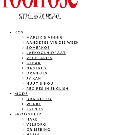
KOS
MAKLIK & VINNIG
AANDETES VIR DIE WEEK
SOMERKOS
LAEKOOLHIDRAAT
VEGETARIES
GEBAK
NAGEREG
DRANKIES
JY KAN
NUUT & NOU
RECIPES IN ENGLISH
MODE
DRA DIT SO
WENKE
TRENDS
SKOONHEID
HARE
VELSORG
GRIMERING
NAELS