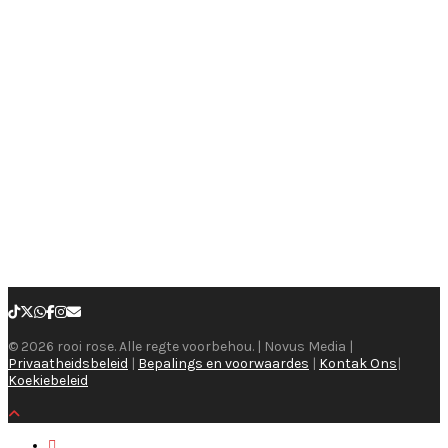
© 2026 rooi rose. Alle regte voorbehou. | Novus Media |
Privaatheidsbeleid
|
Bepalings en voorwaardes
|
Kontak Ons
|
Koekiebeleid