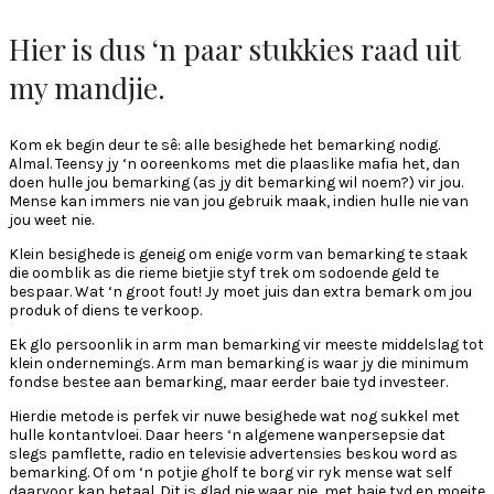
Hier is dus ‘n paar stukkies raad uit
my mandjie.
Kom ek begin deur te sê: alle besighede het bemarking nodig.
Almal. Teensy jy ‘n ooreenkoms met die plaaslike mafia het, dan
doen hulle jou bemarking (as jy dit bemarking wil noem?) vir jou.
Mense kan immers nie van jou gebruik maak, indien hulle nie van
jou weet nie.
Klein besighede is geneig om enige vorm van bemarking te staak
die oomblik as die rieme bietjie styf trek om sodoende geld te
bespaar. Wat ‘n groot fout! Jy moet juis dan extra bemark om jou
produk of diens te verkoop.
Ek glo persoonlik in arm man bemarking vir meeste middelslag tot
klein ondernemings. Arm man bemarking is waar jy die minimum
fondse bestee aan bemarking, maar eerder baie tyd investeer.
Hierdie metode is perfek vir nuwe besighede wat nog sukkel met
hulle kontantvloei. Daar heers ‘n algemene wanpersepsie dat
slegs pamflette, radio en televisie advertensies beskou word as
bemarking. Of om ‘n potjie gholf te borg vir ryk mense wat self
daarvoor kan betaal. Dit is glad nie waar nie, met baie tyd en moeite