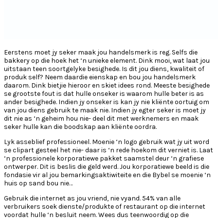
Eerstens moet jy seker maak jou handelsmerk is reg. Selfs die
bakkery op die hoek het ‘n unieke element. Dink mooi, wat laat jou
uitstaan teen soortgelyke besighede. Is dit jou diens, kwaliteit of
produk self? Neem daardie eienskap en bou jou handelsmerk
daarom. Dink bietjie hieroor en skiet idees rond. Meeste besighede
se grootste fout is dat hulle onseker is waarom hulle beter is as
ander besighede. Indien jy onseker is kan jy nie kliënte oortuig om
van jou diens gebruik te maak nie. Indien jy egter seker is moet jy
dit nie as ‘n geheim hou nie- deel dit met werknemers en maak
seker hulle kan die boodskap aan kliënte oordra.
Lyk asseblief professioneel. Moenie ‘n logo gebruik wat jy uit word
se clipart gesteel het nie- daar is ‘n rede hoekom dit verniet is. Laat
‘n professionele korporatiewe pakket saamstel deur ‘n grafiese
ontwerper. Dit is beslis die geld werd. Jou korporatiewe beeld is die
fondasie vir al jou bemarkingsaktiwiteite en die Bybel se moenie ‘n
huis op sand bou nie…
Gebruik die internet as jou vriend, nie vyand. 54% van alle
verbruikers soek dienste/produkte of restaurant op die internet
voordat hulle ‘n besluit neem. Wees dus teenwoordig op die