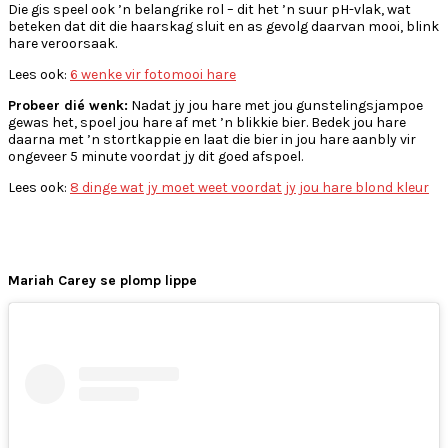
Die gis speel ook ’n belangrike rol – dit het ’n suur pH-vlak, wat
beteken dat dit die haarskag sluit en as gevolg daarvan mooi, blink
hare veroorsaak.
Lees ook:
6 wenke vir fotomooi hare
Probeer dié wenk:
Nadat jy jou hare met jou gunstelingsjampoe
gewas het, spoel jou hare af met ’n blikkie bier. Bedek jou hare
daarna met ’n stortkappie en laat die bier in jou hare aanbly vir
ongeveer 5 minute voordat jy dit goed afspoel.
Lees ook:
8 dinge wat jy moet weet voordat jy jou hare blond kleur
Mariah Carey se plomp lippe