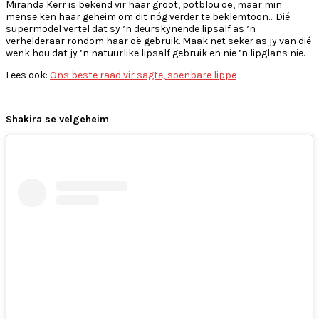
Miranda Kerr is bekend vir haar groot, potblou oë, maar min
mense ken haar geheim om dit nóg verder te beklemtoon… Dié
supermodel vertel dat sy ’n deurskynende lipsalf as ’n
verhelderaar rondom haar oë gebruik. Maak net seker as jy van dié
wenk hou dat jy ’n natuurlike lipsalf gebruik en nie ’n lipglans nie.
Lees ook:
Ons beste raad vir sagte, soenbare lippe
Shakira se velgeheim