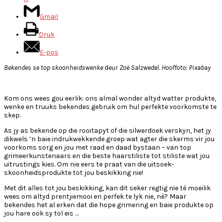
Gmail
Druk
E-pos
Bekendes se top skoonheidswenke
d
eur Zoë Salzwedel. Hooffoto: Pixabay
Kom ons wees gou eerlik: ons almal wonder altyd watter produkte,
wenke en truuks bekendes gebruik om hul perfekte voorkomste te
skep.
As jy as bekende op die rooitapyt of die silwerdoek verskyn, het jy
dikwels ’n baie indrukwekkende groep wat agter die skerms vir jou
voorkoms sorg en jou met raad en daad bystaan – van top
grimeerkunstenaars en die beste haarstiliste tot stiliste wat jou
uitrustings kies. Om nie eers te praat van die uitsoek-
skoonheidsprodukte tot jou beskikking nie!
Met dit alles tot jou beskikking, kan dit seker regtig nie té moeilik
wees om altyd prentjiemooi en perfek te lyk nie, nè? Maar
bekendes het al erken dat die hope grimering en baie produkte op
jou hare ook sy tol eis …