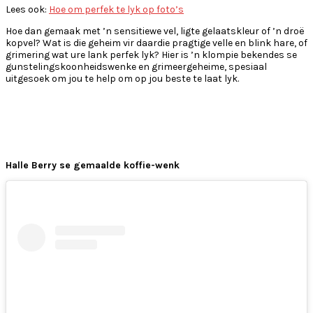
Lees ook:
Hoe om perfek te lyk op foto’s
Hoe dan gemaak met ’n sensitiewe vel, ligte gelaatskleur of ’n droë
kopvel? Wat is die geheim vir daardie pragtige velle en blink hare, of
grimering wat ure lank perfek lyk? Hier is ’n klompie bekendes se
gunstelingskoonheidswenke en grimeergeheime, spesiaal
uitgesoek om jou te help om op jou beste te laat lyk.
Halle Berry se gemaalde koffie-wenk