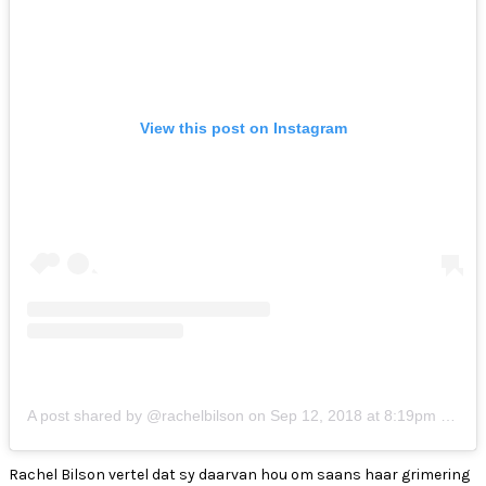
View this post on Instagram
A post shared by @rachelbilson
on
Sep 12, 2018 at 8:19pm PDT
Rachel Bilson vertel dat sy daarvan hou om saans haar grimering