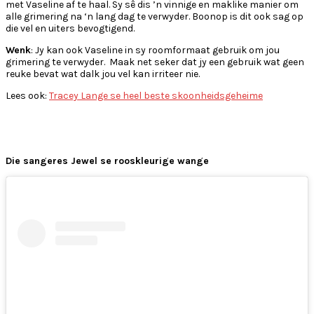
met Vaseline af te haal. Sy sê dis ’n vinnige en maklike manier om
alle grimering na ‘n lang dag te verwyder. Boonop is dit ook sag op
die vel en uiters bevogtigend.
Wenk
: Jy kan ook Vaseline in sy roomformaat gebruik om jou
grimering te verwyder. Maak net seker dat jy een gebruik wat geen
reuke bevat wat dalk jou vel kan irriteer nie.
Lees ook:
Tracey Lange se heel beste skoonheidsgeheime
Die sangeres Jewel se rooskleurige wange