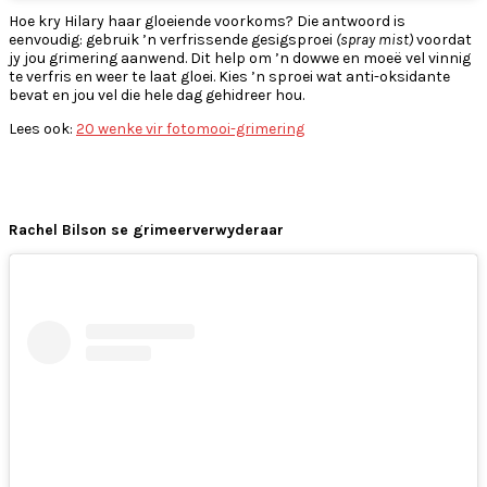
Hoe kry Hilary haar gloeiende voorkoms? Die antwoord is
eenvoudig: gebruik ’n verfrissende gesigsproei
(spray mist)
voordat
jy jou grimering aanwend. Dit help om ’n dowwe en moeë vel vinnig
te verfris en weer te laat gloei. Kies ’n sproei wat anti-oksidante
bevat en jou vel die hele dag gehidreer hou.
Lees ook:
20 wenke vir fotomooi-grimering
Rachel Bilson se grimeerverwyderaar