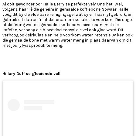
Al ooit gewonder oor Halle Berry se perfekte vel? Ons het! Wel,
volgens haar lê die geheim in gemaalde koffiebone. Sowaar! Halle
voeg dit by die vloeibare reinigingsgel wat sy vir haar lyf gebruik, en
gebruik dit dan as ’n afskilferaar om selluliet te voorkom. Die sagte
afskilfering wat die gemaalde koffiebone bied, saam met die
kafeïen, verhoog die bloedvloei terwyl die vel ook glad word. Dit
verhoog ook sirkulasie en help voorkom water-retensie. Jy kan ook
die gemaalde bone met warm water meng in plaas daarvan om dit
met jou lyfwasproduk te meng.
Hillary Duff se gloeiende vel!