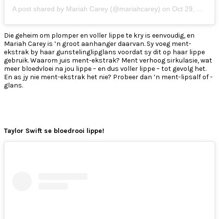
A post shared by Mariah Carey (@mariahcarey)
on
Oct 29, 2018 at 5:07am PDT
Die geheim om plomper en voller lippe te kry is eenvoudig, en
Mariah Carey is ’n groot aanhanger daarvan. Sy voeg ment-
ekstrak by haar gunstelinglipglans voordat sy dit op haar lippe
gebruik. Waarom juis ment-ekstrak? Ment verhoog sirkulasie, wat
meer bloedvloei na jou lippe – en dus voller lippe – tot gevolg het.
En as jy nie ment-ekstrak het nie? Probeer dan ’n ment-lipsalf of -
glans.
Taylor Swift se bloedrooi lippe!