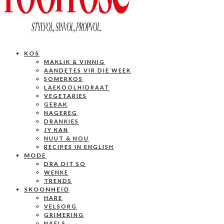
KOS
MAKLIK & VINNIG
AANDETES VIR DIE WEEK
SOMERKOS
LAEKOOLHIDRAAT
VEGETARIES
GEBAK
NAGEREG
DRANKIES
JY KAN
NUUT & NOU
RECIPES IN ENGLISH
MODE
DRA DIT SO
WENKE
TRENDS
SKOONHEID
HARE
VELSORG
GRIMERING
NAELS