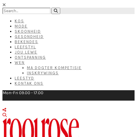
KOS
MODE
SKOONHEID
GESONDHEID
BEKENDES
LEEFSTYL
JOU LEWE
ONTSPANNING
WEN
MA DOGTER KOMPETISIE
INSKRYWINGS
LEESTYD
KONTAK ONS
Mon-Fri 09.00 - 17.00