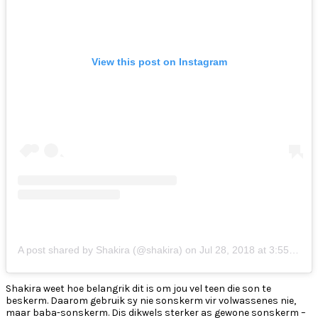
View this post on Instagram
A post shared by Shakira (@shakira)
on
Jul 28, 2018 at 3:55pm PDT
Shakira weet hoe belangrik dit is om jou vel teen die son te
beskerm. Daarom gebruik sy nie sonskerm vir volwassenes nie,
maar baba-sonskerm. Dis dikwels sterker as gewone sonskerm –