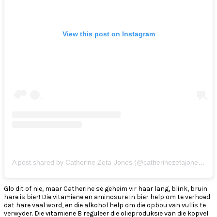
View this post on Instagram
A post shared by Catherine Zeta-Jones (@catherinezetajones)
on
Glo dit of nie, maar Catherine se geheim vir haar lang, blink, bruin
hare is bier! Die vitamiene en aminosure in bier help om te verhoed
dat hare vaal word, en die alkohol help om die opbou van vullis te
verwyder. Die vitamiene B reguleer die olieproduksie van die kopvel.