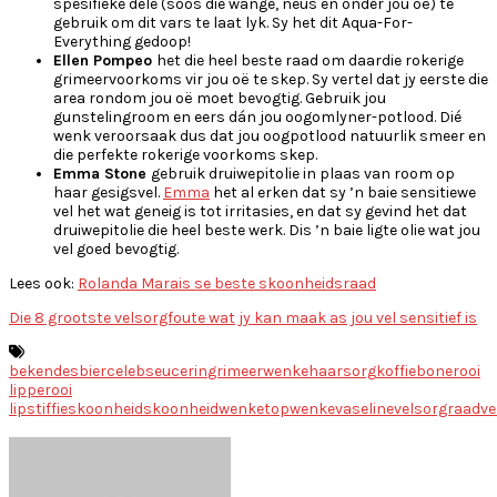
spesifieke dele (soos die wange, neus en onder jou oë) te
gebruik om dit vars te laat lyk. Sy het dit Aqua-For-
Everything gedoop!
Ellen Pompeo
het die heel beste raad om daardie rokerige
grimeervoorkoms vir jou oë te skep. Sy vertel dat jy eerste die
area rondom jou oë moet bevogtig. Gebruik jou
gunstelingroom en eers dán jou oogomlyner-potlood. Dié
wenk veroorsaak dus dat jou oogpotlood natuurlik smeer
en
die perfekte rokerige voorkoms skep.
Emma Stone
gebruik druiwepitolie in plaas van room op
haar gesigsvel.
Emma
het al erken dat sy ’n baie sensitiewe
vel het wat geneig is tot irritasies, en dat sy gevind het dat
druiwepitolie die heel beste werk. Dis ’n baie ligte olie wat jou
vel goed bevogtig.
Lees ook:
Rolanda Marais se beste skoonheidsraad
Die 8 grootste velsorgfoute wat jy kan maak as jou vel sensitief is
bekendes
bier
celebs
eucerin
grimeerwenke
haarsorg
koffiebone
rooi
lippe
rooi
lipstiffie
skoonheid
skoonheidwenke
topwenke
vaseline
velsorgraad
ve