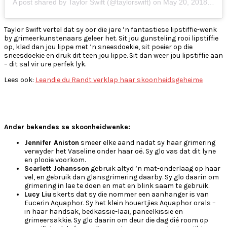
A post shared by Taylor Swift (@taylorswift)
on
May 20, 2018 at 6:34pm PDT
Taylor Swift vertel dat sy oor die jare ’n fantastiese lipstiffie-wenk
by grimeerkunstenaars geleer het. Sit jou gunsteling rooi lipstiffie
op, klad dan jou lippe met ’n sneesdoekie, sit poeier op die
sneesdoekie en druk dit teen jou lippe. Sit dan weer jou lipstiffie aan
– dit sal vir ure perfek lyk.
Lees ook:
Leandie du Randt verklap haar skoonheidsgeheime
Ander bekendes se skoonheidwenke:
Jennifer Aniston
smeer elke aand nadat sy haar grimering
verwyder het Vaseline onder haar oë. Sy glo vas dat dit lyne
en plooie voorkom.
Scarlett Johansson
gebruik altyd ’n mat-onderlaag op haar
vel, en gebruik dan glansgrimering daarby. Sy glo daarin om
grimering in lae te doen en mat en blink saam te gebruik.
Lucy Liu
skerts dat sy die nommer een aanhanger is van
Eucerin Aquaphor. Sy het klein houertjies Aquaphor orals –
in haar handsak, bedkassie-laai, paneelkissie en
grimeersakkie. Sy glo daarin om deur die dag dié room op