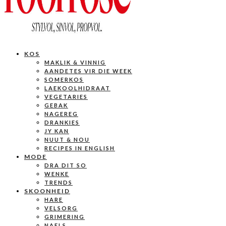
KOS
MAKLIK & VINNIG
AANDETES VIR DIE WEEK
SOMERKOS
LAEKOOLHIDRAAT
VEGETARIES
GEBAK
NAGEREG
DRANKIES
JY KAN
NUUT & NOU
RECIPES IN ENGLISH
MODE
DRA DIT SO
WENKE
TRENDS
SKOONHEID
HARE
VELSORG
GRIMERING
NAELS