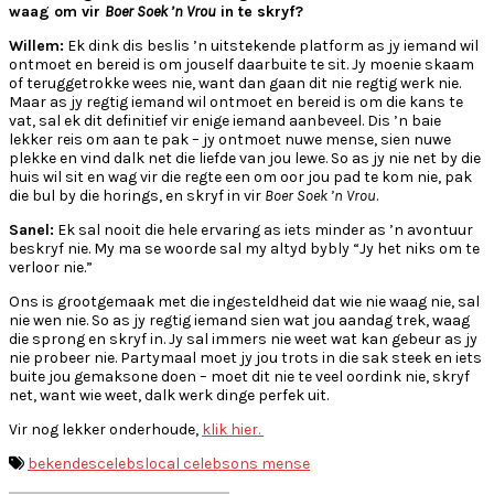
waag om vir
Boer Soek ’n Vrou
in te skryf?
Willem:
Ek dink dis beslis ’n uitstekende platform as jy iemand wil
ontmoet en bereid is om jouself daarbuite te sit. Jy moenie skaam
of teruggetrokke wees nie, want dan gaan dit nie regtig werk nie.
Maar as jy regtig iemand wil ontmoet en bereid is om die kans te
vat, sal ek dit definitief vir enige iemand aanbeveel. Dis ’n baie
lekker reis om aan te pak – jy ontmoet nuwe mense, sien nuwe
plekke en vind dalk net die liefde van jou lewe. So as jy nie net by die
huis wil sit en wag vir die regte een om oor jou pad te kom nie, pak
die bul by die horings, en skryf in vir
Boer Soek ’n Vrou
.
Sanel:
Ek sal nooit die hele ervaring as iets minder as ’n avontuur
beskryf nie. My ma se woorde sal my altyd bybly “Jy het niks om te
verloor nie.”
Ons is grootgemaak met die ingesteldheid dat wie nie waag nie, sal
nie wen nie. So as jy regtig iemand sien wat jou aandag trek, waag
die sprong en skryf in. Jy sal immers nie weet wat kan gebeur as jy
nie probeer nie. Partymaal moet jy jou trots in die sak steek en iets
buite jou gemaksone doen – moet dit nie te veel oordink nie, skryf
net, want wie weet, dalk werk dinge perfek uit.
Vir nog lekker onderhoude,
klik hier.
bekendes
celebs
local celebs
ons mense