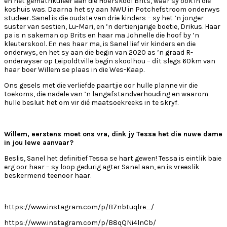
en het gematrikuleer aan die Hoërskool Brits, waar sy ook in die
koshuis was. Daarna het sy aan NWU in Potchefstroom onderwys
studeer. Sanel is die oudste van drie kinders – sy het ’n jonger
suster van sestien, Lu-Mari, en ’n dertienjarige boetie, Drikus. Haar
pa is n sakeman op Brits en haar ma Johnelle die hoof by ’n
kleuterskool. En nes haar ma, is Sanel lief vir kinders en die
onderwys, en het sy aan die begin van 2020 as ’n graad R-
onderwyser op Leipoldtville begin skoolhou – dít slegs 60km van
haar boer Willem se plaas in die Wes-Kaap.
Ons gesels met die verliefde paartjie oor hulle planne vir die
toekoms, die nadele van ’n langafstandverhouding en waarom
hulle besluit het om vir dié maatsoekreeks in te skryf.
Willem, eerstens moet ons vra, dink jy Tessa het die nuwe dame
in jou lewe aanvaar?
Beslis, Sanel het definitief Tessa se hart gewen! Tessa is eintlik baie
erg oor haar – sy loop gedurig agter Sanel aan, en is vreeslik
beskermend teenoor haar.
https://www.instagram.com/p/B7nbtuqlre_/
https://www.instagram.com/p/B8qQNi4lnCb/