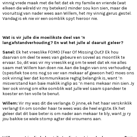
vinnig vrede maak met die feit dat ek my familie en vriende (wat
elkeen die wêreld vir my beteken) minder sou kon sien, maar die
vooruitsig van nader wees aan Willem, het my vinnig gerus gestel.
Vandag is ek nie vir een oomblik spyt hieroor nie.
Wat is vir julle die moeilikste deel van ’n
langafstandverhouding? En wat het julle al daaruit geleer?
Sanel:
Ek het vreeslike FOMO (Fear Of Missing Out)! Ek hou
daarvan om deel te wees van gebeure en soveel as moontlik te
ervaar. So, dit was vir my vreeslik erg om te weet dat ek nie alles
saam met Willem kan doen nie. Aan die begin van ons verhouding
(spesifiek toe ons nog so ver van mekaar af gewoon het) moes ons
ook vinnig leer dat kommunikasie regtig belangrik is, want ’n
misverstand kan baie maklik inglip as ’n mens mekaar min sien. Jy
leer ook vinnig om elke oomblik wat julle wel saam spandeer te
koester en ten volle te benut.
Willem:
Vir my was dit die verlange. O jinne, ek het haar verskriklik
verlang! En om sonder haar te wees was die heel ergste. Ek het
geleer dat dit baie beter is om nader aan mekaar te bly, want jy ry
jou bakkie se wiele stomp agter dié vroumens aan.