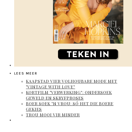
LEES MEER
KAAPSTAD VIER VOLHOUBARE MODE MET
‘VINTAGE WITH LOVE’
KORTFILM ‘VERWERKING’: ONDERSOEK
GEWELD EN SKRYFPROSES
BOER SOEK ‘N VROU: SÓ HET DIE BOERE
GEKIES
TROU MOOI VIR MINDER