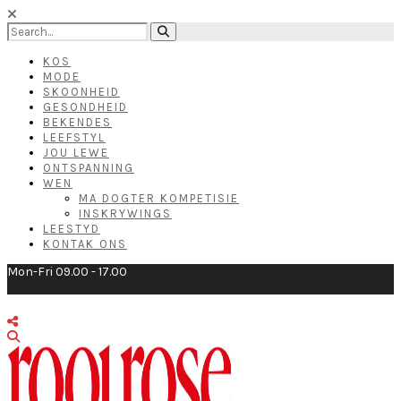
KOS
MODE
SKOONHEID
GESONDHEID
BEKENDES
LEEFSTYL
JOU LEWE
ONTSPANNING
WEN
MA DOGTER KOMPETISIE
INSKRYWINGS
LEESTYD
KONTAK ONS
Mon-Fri 09.00 - 17.00