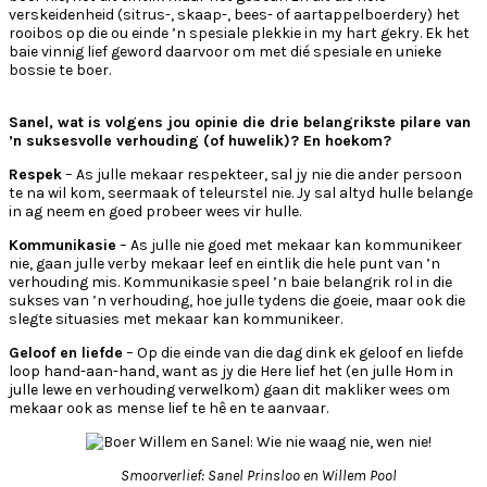
verskeidenheid (sitrus-, skaap-, bees- of aartappelboerdery) het
rooibos op die ou einde ’n spesiale plekkie in my hart gekry. Ek het
baie vinnig lief geword daarvoor om met dié spesiale en unieke
bossie te boer.
Sanel, wat is volgens jou opinie die drie belangrikste pilare van
’n suksesvolle verhouding (of huwelik)? En hoekom?
Respek
– As julle mekaar respekteer, sal jy nie die ander persoon
te na wil kom, seermaak of teleurstel nie. Jy sal altyd hulle belange
in ag neem en goed probeer wees vir hulle.
Kommunikasie
– As julle nie goed met mekaar kan kommunikeer
nie, gaan julle verby mekaar leef en eintlik die hele punt van ’n
verhouding mis. Kommunikasie speel ’n baie belangrik rol in die
sukses van ’n verhouding, hoe julle tydens die goeie, maar ook die
slegte situasies met mekaar kan kommunikeer.
Geloof en liefde
– Op die einde van die dag dink ek geloof en liefde
loop hand-aan-hand, want as jy die Here lief het (en julle Hom in
julle lewe en verhouding verwelkom) gaan dit makliker wees om
mekaar ook as mense lief te hê en te aanvaar.
Smoorverlief: Sanel Prinsloo en Willem Pool