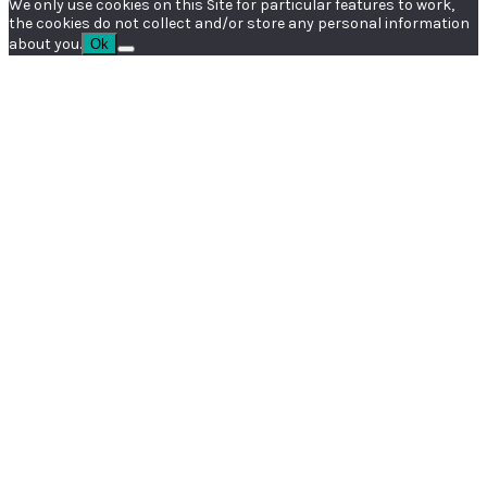
We only use cookies on this Site for particular features to work,
the cookies do not collect and/or store any personal information
about you.
Ok