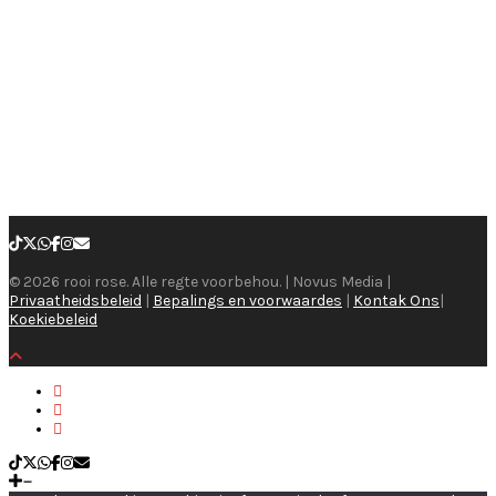
© 2026 rooi rose. Alle regte voorbehou. | Novus Media |
Privaatheidsbeleid
|
Bepalings en voorwaardes
|
Kontak Ons
|
Koekiebeleid