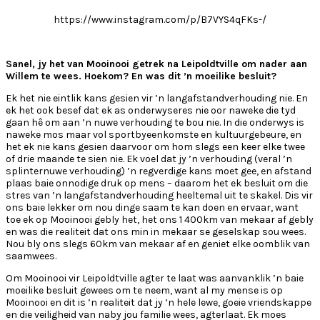
https://www.instagram.com/p/B7VYS4qFKs-/
Sanel, jy het van Mooinooi getrek na Leipoldtville om nader aan
Willem te wees. Hoekom? En was dit ’n moeilike besluit?
Ek het nie eintlik kans gesien vir ’n langafstandverhouding nie. En
ek het ook besef dat ek as onderwyseres nie oor naweke die tyd
gaan hê om aan ’n nuwe verhouding te bou nie. In die onderwys is
naweke mos maar vol sportbyeenkomste en kultuurgebeure, en
het ek nie kans gesien daarvoor om hom slegs een keer elke twee
of drie maande te sien nie. Ek voel dat jy ’n verhouding (veral ’n
splinternuwe verhouding) ’n regverdige kans moet gee, en afstand
plaas baie onnodige druk op mens – daarom het ek besluit om die
stres van ’n langafstandverhouding heeltemal uit te skakel. Dis vir
ons baie lekker om nou dinge saam te kan doen en ervaar, want
toe ek op Mooinooi gebly het, het ons 1 400km van mekaar af gebly
en was die realiteit dat ons min in mekaar se geselskap sou wees.
Nou bly ons slegs 60km van mekaar af en geniet elke oomblik van
saamwees.
Om Mooinooi vir Leipoldtville agter te laat was aanvanklik ’n baie
moeilike besluit gewees om te neem, want al my mense is op
Mooinooi en dit is ’n realiteit dat jy ’n hele lewe, goeie vriendskappe
en die veiligheid van naby jou familie wees, agterlaat. Ek moes