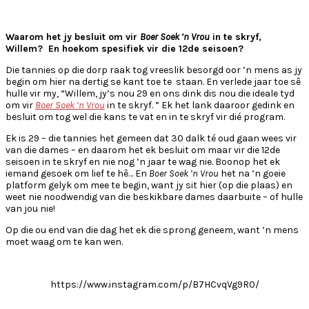
Waarom het jy besluit om vir
Boer Soek ’n Vrou
in te skryf,
Willem? En hoekom spesifiek vir die 12de seisoen?
Die tannies op die dorp raak tog vreeslik besorgd oor ’n mens as jy
begin om hier na dertig se kant toe te staan. En verlede jaar toe sê
hulle vir my, “Willem, jy’s nou 29 en ons dink dis nou die ideale tyd
om vir
Boer Soek ’n Vrou
in te skryf. ” Ek het lank daaroor gedink en
besluit om tog wel die kans te vat en in te skryf vir dié program.
Ek is 29 – die tannies het gemeen dat 30 dalk té oud gaan wees vir
van die dames – en daarom het ek besluit om maar vir die 12de
seisoen in te skryf en nie nog ’n jaar te wag nie. Boonop het ek
iemand gesoek om lief te hê… En
Boer Soek ’n Vrou
het na ’n goeie
platform gelyk om mee te begin, want jy sit hier (op die plaas) en
weet nie noodwendig van die beskikbare dames daarbuite – of hulle
van jou nie!
Op die ou end van die dag het ek die sprong geneem, want ’n mens
moet waag om te kan wen.
https://www.instagram.com/p/B7HCvqVg9R0/