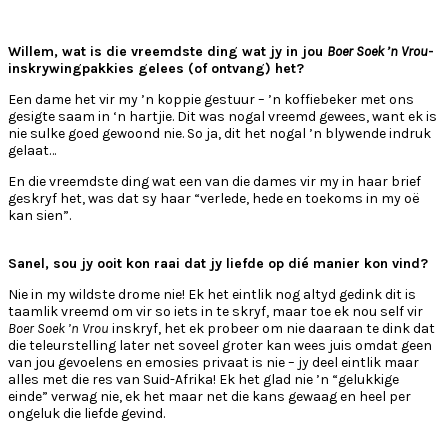
Willem, wat is die vreemdste ding wat jy in jou
Boer Soek ’n Vrou
-
inskrywingpakkies gelees (of ontvang) het?
Een dame het vir my ’n koppie gestuur – ’n koffiebeker met ons
gesigte saam in ‘n hartjie. Dit was nogal vreemd gewees, want ek is
nie sulke goed gewoond nie. So ja, dit het nogal ’n blywende indruk
gelaat…
En die vreemdste ding wat een van die dames vir my in haar brief
geskryf het, was dat sy haar “verlede, hede en toekoms in my oë
kan sien”.
Sanel, sou jy ooit kon raai dat jy liefde op dié manier kon vind?
Nie in my wildste drome nie! Ek het eintlik nog altyd gedink dit is
taamlik vreemd om vir so iets in te skryf, maar toe ek nou self vir
Boer Soek ’n Vrou
inskryf, het ek probeer om nie daaraan te dink dat
die teleurstelling later net soveel groter kan wees juis omdat geen
van jou gevoelens en emosies privaat is nie – jy deel eintlik maar
alles met die res van Suid-Afrika! Ek het glad nie ’n “gelukkige
einde” verwag nie, ek het maar net die kans gewaag en heel per
ongeluk die liefde gevind.