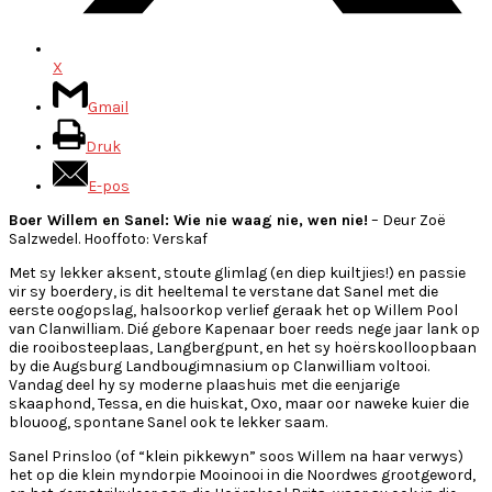
X
Gmail
Druk
E-pos
Boer Willem en Sanel: Wie nie waag nie, wen nie!
– Deur Zoë
Salzwedel. Hooffoto: Verskaf
Met sy lekker aksent, stoute glimlag (en diep kuiltjies!) en passie
vir sy boerdery, is dit heeltemal te verstane dat Sanel met die
eerste oogopslag, halsoorkop verlief geraak het op Willem Pool
van Clanwilliam. Dié gebore Kapenaar boer reeds nege jaar lank op
die rooibosteeplaas, Langbergpunt, en het sy hoërskoolloopbaan
by die Augsburg Landbougimnasium op Clanwilliam voltooi.
Vandag deel hy sy moderne plaashuis met die eenjarige
skaaphond, Tessa, en die huiskat, Oxo, maar oor naweke kuier die
blouoog, spontane Sanel ook te lekker saam.
Sanel Prinsloo (of “klein pikkewyn” soos Willem na haar verwys)
het op die klein myndorpie Mooinooi in die Noordwes grootgeword,