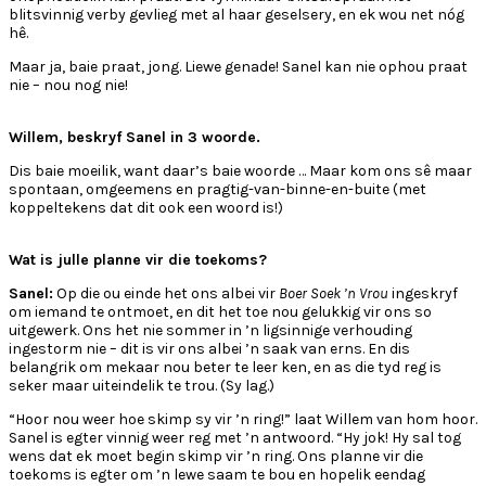
blitsvinnig verby gevlieg met al haar geselsery, en ek wou net nóg
hê.
Maar ja, baie praat, jong. Liewe genade! Sanel kan nie ophou praat
nie – nou nog nie!
Willem, beskryf Sanel in 3 woorde.
Dis baie moeilik, want daar’s baie woorde … Maar kom ons sê maar
spontaan, omgeemens en pragtig-van-binne-en-buite (met
koppeltekens dat dit ook een woord is!)
Wat is julle planne vir die toekoms?
Sanel:
Op die ou einde het ons albei vir
Boer Soek ’n Vrou
ingeskryf
om iemand te ontmoet, en dit het toe nou gelukkig vir ons so
uitgewerk. Ons het nie sommer in ’n ligsinnige verhouding
ingestorm nie – dit is vir ons albei ’n saak van erns. En dis
belangrik om mekaar nou beter te leer ken, en as die tyd reg is
seker maar uiteindelik te trou. (Sy lag.)
“Hoor nou weer hoe skimp sy vir ’n ring!” laat Willem van hom hoor.
Sanel is egter vinnig weer reg met ’n antwoord. “Hy jok! Hy sal tog
wens dat ek moet begin skimp vir ’n ring. Ons planne vir die
toekoms is egter om ’n lewe saam te bou en hopelik eendag