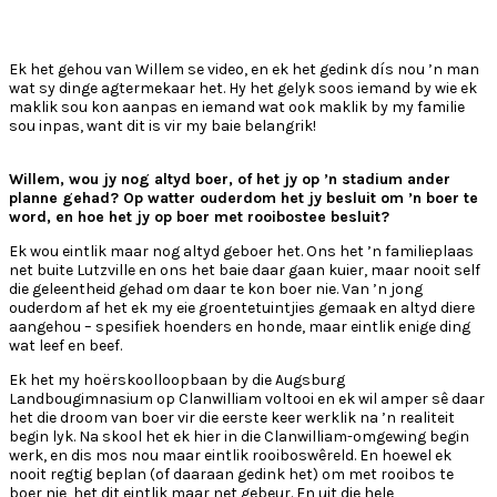
Ek het gehou van Willem se video, en ek het gedink dís nou ’n man
wat sy dinge agtermekaar het. Hy het gelyk soos iemand by wie ek
maklik sou kon aanpas en iemand wat ook maklik by my familie
sou inpas, want dit is vir my baie belangrik!
Willem, wou jy nog altyd boer, of het jy op ’n stadium ander
planne gehad? Op watter ouderdom het jy besluit om ’n boer te
word, en hoe het jy op boer met rooibostee besluit?
Ek wou eintlik maar nog altyd geboer het. Ons het ’n familieplaas
net buite Lutzville en ons het baie daar gaan kuier, maar nooit self
die geleentheid gehad om daar te kon boer nie. Van ’n jong
ouderdom af het ek my eie groentetuintjies gemaak en altyd diere
aangehou – spesifiek hoenders en honde, maar eintlik enige ding
wat leef en beef.
Ek het my hoërskoolloopbaan by die Augsburg
Landbougimnasium op Clanwilliam voltooi en ek wil amper sê daar
het die droom van boer vir die eerste keer werklik na ’n realiteit
begin lyk. Na skool het ek hier in die Clanwilliam-omgewing begin
werk, en dis mos nou maar eintlik rooiboswêreld. En hoewel ek
nooit regtig beplan (of daaraan gedink het) om met rooibos te
boer nie, het dit eintlik maar net gebeur. En uit die hele