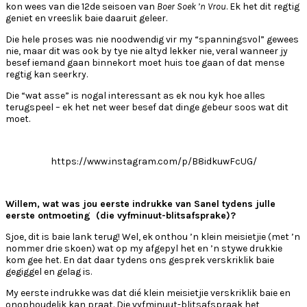
kon wees van die 12de seisoen van
Boer Soek ’n Vrou
. Ek het dit regtig
geniet en vreeslik baie daaruit geleer.
Die hele proses was nie noodwendig vir my “spanningsvol” gewees
nie, maar dit was ook by tye nie altyd lekker nie, veral wanneer jy
besef iemand gaan binnekort moet huis toe gaan of dat mense
regtig kan seerkry.
Die “wat asse” is nogal interessant as ek nou kyk hoe alles
terugspeel – ek het net weer besef dat dinge gebeur soos wat dit
moet.
https://www.instagram.com/p/B8idkuwFcUG/
Willem, wat was jou eerste indrukke van Sanel tydens julle
eerste ontmoeting (die vyfminuut-blitsafsprake)?
Sjoe, dit is baie lank terug! Wel, ek onthou ’n klein meisietjie (met ’n
nommer drie skoen) wat op my afgepyl het en ’n stywe drukkie
kom gee het. En dat daar tydens ons gesprek verskriklik baie
gegiggel en gelag is.
My eerste indrukke was dat dié klein meisietjie verskriklik baie en
onophoudelik kan praat. Die vyfminuut-blitsafspraak het