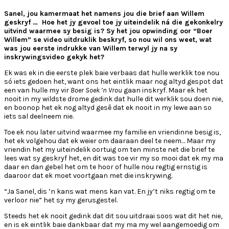
Sanel, jou kamermaat het namens jou die brief aan Willem
geskryf … Hoe het jy gevoel toe jy uiteindelik ná die gekonkelry
uitvind waarmee sy besig is? Sy het jou opwinding oor “Boer
Willem” se video uitdruklik beskryf, so nou wil ons weet, wat
was jou eerste indrukke van Willem terwyl jy na sy
inskrywingsvideo gekyk het?
Ek was ek in die eerste plek baie verbaas dat hulle werklik toe nou
só iets gedoen het, want ons het eintlik maar nog altyd gespot dat
een van hulle my vir
Boer Soek ’n Vrou
gaan inskryf. Maar ek het
nooit in my wildste drome gedink dat hulle dit werklik sou doen nie,
en boonop het ek nog altyd gesê dat ek nooit in my lewe aan so
iets sal deelneem nie.
Toe ek nou later uitvind waarmee my familie en vriendinne besig is,
het ek volgehou dat ek weier om daaraan deel te neem… Maar my
vriendin het my uiteindelik oortuig om ten minste net die brief te
lees wat sy geskryf het, en dit was toe vir my so mooi dat ek my ma
daar en dan gebel het om te hoor of hulle nou regtig ernstig is
daaroor dat ek moet voortgaan met die inskrywing.
“Ja Sanel, dis ’n kans wat mens kan vat. En jy’t niks regtig om te
verloor nie” het sy my gerusgestel.
Steeds het ek nooit gedink dat dit sou uitdraai soos wat dit het nie,
en is ek eintlik baie dankbaar dat my ma my wel aangemoedig om