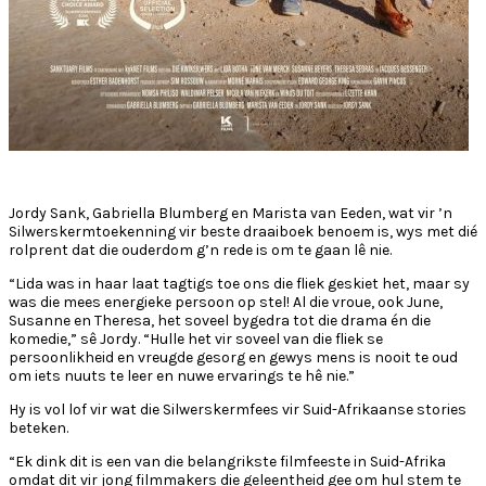
Jordy Sank, Gabriella Blumberg en Marista van Eeden, wat vir ’n
Silwerskermtoekenning vir beste draaiboek benoem is, wys met dié
rolprent dat die ouderdom g’n rede is om te gaan lê nie.
“Lida was in haar laat tagtigs toe ons die fliek geskiet het, maar sy
was die mees energieke persoon op stel! Al die vroue, ook June,
Susanne en Theresa, het soveel bygedra tot die drama én die
komedie,” sê Jordy. “Hulle het vir soveel van die fliek se
persoonlikheid en vreugde gesorg en gewys mens is nooit te oud
om iets nuuts te leer en nuwe ervarings te hê nie.”
Hy is vol lof vir wat die Silwerskermfees vir Suid-Afrikaanse stories
beteken.
“Ek dink dit is een van die belangrikste filmfeeste in Suid-Afrika
omdat dit vir jong filmmakers die geleentheid gee om hul stem te