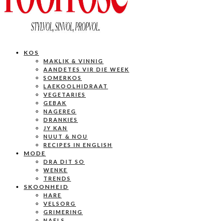
KOS
MAKLIK & VINNIG
AANDETES VIR DIE WEEK
SOMERKOS
LAEKOOLHIDRAAT
VEGETARIES
GEBAK
NAGEREG
DRANKIES
JY KAN
NUUT & NOU
RECIPES IN ENGLISH
MODE
DRA DIT SO
WENKE
TRENDS
SKOONHEID
HARE
VELSORG
GRIMERING
NAELS