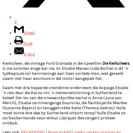
X
Gmail
Druk
E-pos
Kwiksilwer, die vintage Ford Granada in die speelfilm
Die Kwiksilwers
,
is nie sommer enige kar nie. Vir Elsabe Marais (Lida Botha) is dit ’n
tydkapsule vol herinneringe aan haar oorlede man, wat gereeld
saam met haar avonture in dié motor aangepak het.
Saam met drie bejaarde vriendinne onderneem die koppige Elsabe
’n reis deur die Karoo om ’n meteorietstorting in Sutherland te
beleef. Die res van die onwaarskynlike viertal is Anna (June van
Merch), Elsabe se inmengerige buurvrou, die flambojante Mienkie
(Susanne Beyers) en teruggetrokke Katie (Theresa Sedras). Hulle
moet binne drie dae by Sutherland uitkom terwyl hulle Elsabe se
oorbeskermende seun Wikus (Jacques Bessenger) probeer
ontduik.
Lees ook:
PAS BEKEND | Nuwe kykNET-reeks verken dramas en