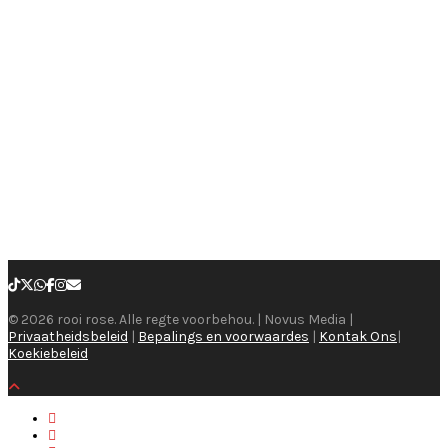
© 2026 rooi rose. Alle regte voorbehou. | Novus Media |
Privaatheidsbeleid
|
Bepalings en voorwaardes
|
Kontak Ons
|
Koekiebeleid