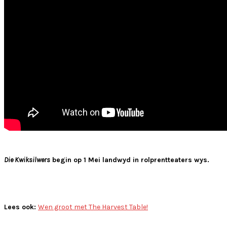
Die Kwiksilwers
begin op 1 Mei landwyd in rolprentteaters wys.
Lees ook:
Wen groot met The Harvest Table!