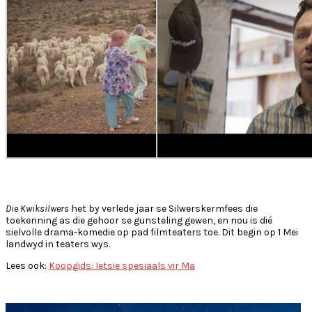
Die Kwiksilwers
het by verlede jaar se Silwerskermfees die
toekenning as die gehoor se gunsteling gewen, en nou is dié
sielvolle drama-komedie op pad filmteaters toe. Dit begin op 1 Mei
landwyd in teaters wys.
Lees ook:
Koopgids: Ietsie spesiaals vir Ma