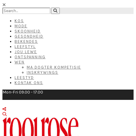
KOS
MODE
SKOONHEID
GESONDHEID
BEKENDES
LEEFSTYL
JOU LEWE
ONTSPANNING
WEN
MA DOGTER KOMPETISIE
INSKRYWINGS
LEESTYD
KONTAK ONS
Mon-Fri 09.00 - 17.00