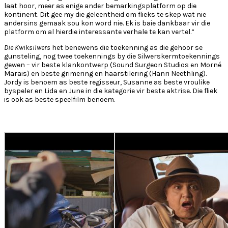
laat hoor, meer as enige ander bemarkingsplatform op die
kontinent. Dit gee my die geleentheid om flieks te skep wat nie
andersins gemaak sou kon word nie. Ek is baie dankbaar vir die
platform om al hierdie interessante verhale te kan vertel.”
Die Kwiksilwers
het benewens die toekenning as die gehoor se
gunsteling, nog twee toekennings by die Silwerskermtoekennings
gewen – vir beste klankontwerp (Sound Surgeon Studios en Morné
Marais) en beste grimering en haarstilering (Hanri Neethling).
Jordy is benoem as beste regisseur, Susanne as beste vroulike
byspeler en Lida en June in die kategorie vir beste aktrise. Die fliek
is ook as beste speelfilm benoem.