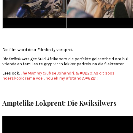
Die film word deur Filmfinity versprei.
Die Kwiksilwers
gee Suid-Afrikaners die perfekte geleentheid om hul
vriende en families te gryp vir ‘n lekker padreis na die fliekteater.
Lees ook:
The Mommy Club
se Johandri: &#8220;As dit soos
hoërskooldrama voel, hou ek my afstand&#8221;
Amptelike Lokprent: Die Kwiksilwers