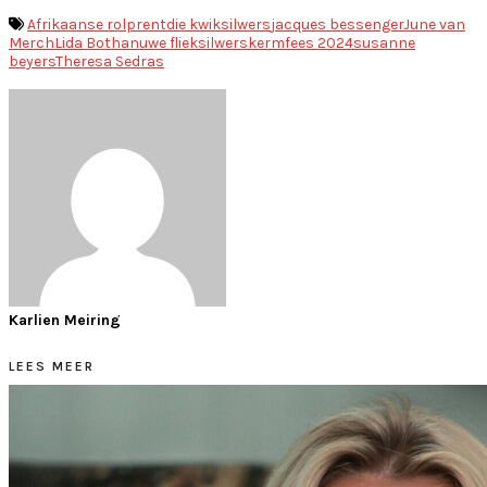
Afrikaanse rolprent
die kwiksilwers
jacques bessenger
June van
Merch
Lida Botha
nuwe fliek
silwerskermfees 2024
susanne
beyers
Theresa Sedras
Karlien Meiring
LEES MEER