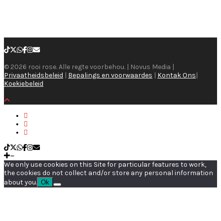
© 2026 rooi rose. Alle regte voorbehou. | Novus Media |
Privaatheidsbeleid
|
Bepalings en voorwaardes
|
Kontak Ons
|
Koekiebeleid
We only use cookies on this Site for particular features to work,
the cookies do not collect and/or store any personal information
about you.
Ok