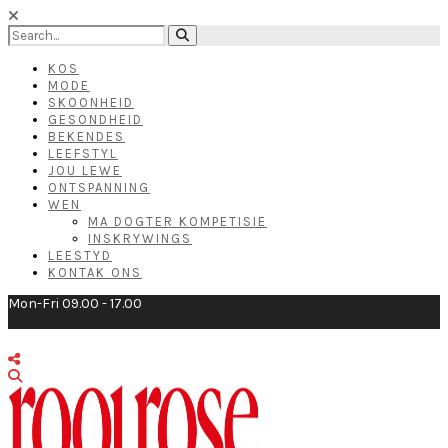
KOS
MODE
SKOONHEID
GESONDHEID
BEKENDES
LEEFSTYL
JOU LEWE
ONTSPANNING
WEN
MA DOGTER KOMPETISIE
INSKRYWINGS
LEESTYD
KONTAK ONS
Mon-Fri 09.00 - 17.00