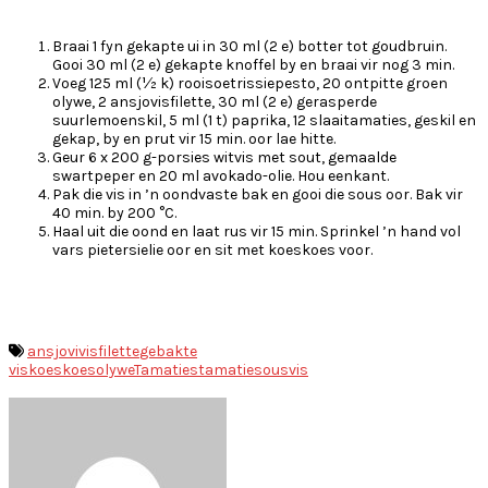
Braai 1 fyn gekapte ui in 30 ml (2 e) botter tot goudbruin.
Gooi 30 ml (2 e) gekapte knoffel by en braai vir nog 3 min.
Voeg 125 ml (½ k) rooisoetrissiepesto, 20 ontpitte groen
olywe, 2 ansjovisfilette, 30 ml (2 e) gerasperde
suurlemoenskil, 5 ml (1 t) paprika, 12 slaaitamaties, geskil en
gekap, by en prut vir 15 min. oor lae hitte.
Geur 6 x 200 g-porsies witvis met sout, gemaalde
swartpeper en 20 ml avokado-olie. Hou eenkant.
Pak die vis in ’n oondvaste bak en gooi die sous oor. Bak vir
40 min. by 200 °C.
Haal uit die oond en laat rus vir 15 min. Sprinkel ’n hand vol
vars pietersielie oor en sit met koeskoes voor.
ansjovivisfilette
gebakte
vis
koeskoes
olywe
Tamaties
tamatiesous
vis