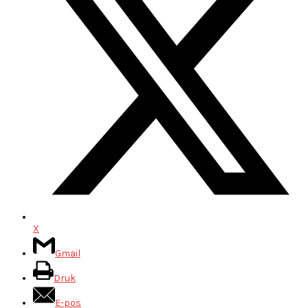
X
Gmail
Druk
E-pos