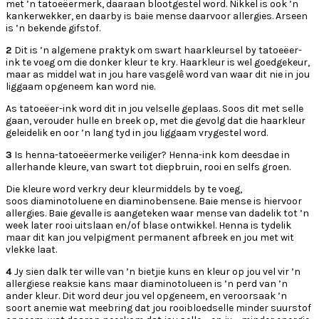
met ’n tatoeëermerk, daaraan blootgestel word. Nikkel is ook ’n
kankerwekker, en daarby is baie mense daarvoor allergies. Arseen
is ’n bekende gifstof.
2
Dit is ’n algemene praktyk om swart haarkleursel by tatoeëer-
ink te voeg om die donker kleur te kry. Haarkleur is wel goedgekeur,
maar as middel wat in jou hare vasgelê word van waar dit nie in jou
liggaam opgeneem kan word nie.
As tatoeëer-ink word dit in jou velselle geplaas. Soos dit met selle
gaan, verouder hulle en breek op, met die gevolg dat die haarkleur
geleidelik en oor ’n lang tyd in jou liggaam vrygestel word.
3
Is henna-tatoeëermerke veiliger? Henna-ink kom deesdae in
allerhande kleure, van swart tot diepbruin, rooi en selfs groen.
Die kleure word verkry deur kleurmiddels by te voeg,
soos diaminotoluene en diaminobensene. Baie mense is hiervoor
allergies. Baie gevalle is aangeteken waar mense van dadelik tot ’n
week later rooi uitslaan en/of blase ontwikkel. Henna is tydelik
maar dit kan jou velpigment permanent afbreek en jou met wit
vlekke laat.
4
Jy sien dalk ter wille van ’n bietjie kuns en kleur op jou vel vir ’n
allergiese reaksie kans maar diaminotolueen is ’n perd van ’n
ander kleur. Dit word deur jou vel opgeneem, en veroorsaak ’n
soort anemie wat meebring dat jou rooibloedselle minder suurstof