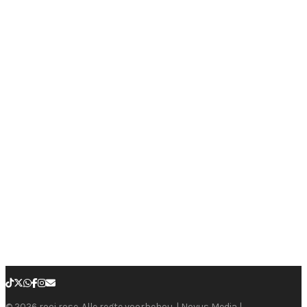
© 2026 rooi rose. Alle regte voorbehou. | Novus Media |