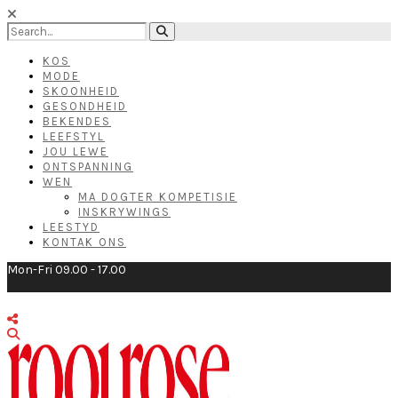
KOS
MODE
SKOONHEID
GESONDHEID
BEKENDES
LEEFSTYL
JOU LEWE
ONTSPANNING
WEN
MA DOGTER KOMPETISIE
INSKRYWINGS
LEESTYD
KONTAK ONS
Mon-Fri 09.00 - 17.00