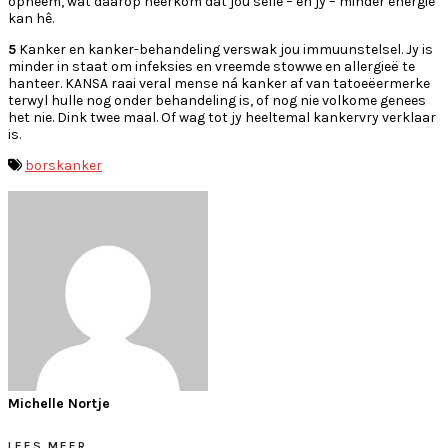
opneem, wat daarop neerkom dat jou selle – en jy – minder energie
kan hê.
5
Kanker en kanker-behandeling verswak jou immuunstelsel. Jy is
minder in staat om infeksies en vreemde stowwe en allergieë te
hanteer. KANSA raai veral mense ná kanker af van tatoeëermerke
terwyl hulle nog onder behandeling is, of nog nie volkome genees
het nie. Dink twee maal. Of wag tot jy heeltemal kankervry verklaar
is.
borskanker
Michelle Nortje
LEES MEER