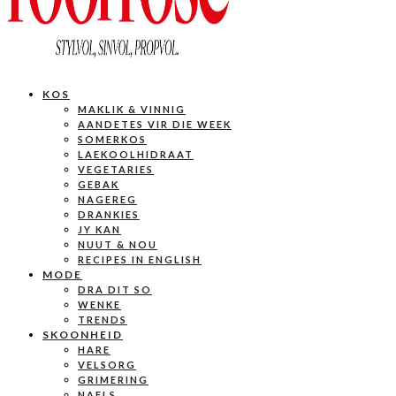
KOS
MAKLIK & VINNIG
AANDETES VIR DIE WEEK
SOMERKOS
LAEKOOLHIDRAAT
VEGETARIES
GEBAK
NAGEREG
DRANKIES
JY KAN
NUUT & NOU
RECIPES IN ENGLISH
MODE
DRA DIT SO
WENKE
TRENDS
SKOONHEID
HARE
VELSORG
GRIMERING
NAELS