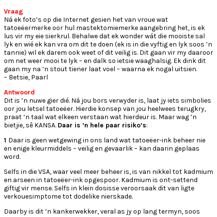
Vraag
Ná ek foto’s op die Internet gesien het van vroue wat
tatoeëermerke oor hul mastektomiemerke aangebring het, is ek
lus vir my eie sierkrul. Behalwe dat ek wonder wát die mooiste sal
lyk en wié ek kan vra om dit te doen (ek is in die vyftig en lyk soos ’n
tannie) wil ek darem ook weet of dit veilig is. Dit gaan vir my daaroor
om net weer mooi te lyk – en dalk so ietsie waaghalsig. Ek dink dit
gaan my na ’n stout tiener laat voel – waarna ek nogal uitsien.
– Betsie, Paarl
Antwoord
Dit is ’n nuwe gier dié. Ná jou bors verwyder is, laat jy iets simbolies
oor jou letsel tatoeëer. Hierdie konsep van jou heelwees terugkry,
praat ’n taal wat elkeen verstaan wat hierdeur is. Maar wag ’n
bietjie, sê KANSA.
Daar is ’n hele paar risiko’s
:
1
Daar is geen wetgewing in ons land wat tatoeëer-ink beheer nie
en enige kleurmiddels – veilig en gevaarlik – kan daarin geplaas
word.
Selfs in die VSA, waar veel meer beheer is, is van nikkel tot kadmium
en arseen in tatoeëer-ink opgespoor. Kadmium is ont-settend
giftig vir mense. Selfs in klein dosisse veroorsaak dit van ligte
verkouesimptome tot dodelike nierskade.
Daarby is dit ’n kankerwekker, veral as jy op lang termyn, soos