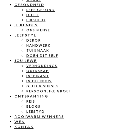
GESONDHEID
LEEF GESOND
DIEET
FIKSHEID
BEKENDES
ONS MENSE
LEEFSTYL
DEKOR
HANDWERK
TUINMAAK
DOEN DIT SELF
JOU LEWE
VERHOUDINGS
OUERSKAP
INSPIRASIE
IN DIE NUUS
GELD & SUKSES
PERSOONLIKE GROEI
ONTSPANNING
REIS
BLOGS
LEESTYD
ROOIWARM WENNERS
WEN
KONTAK