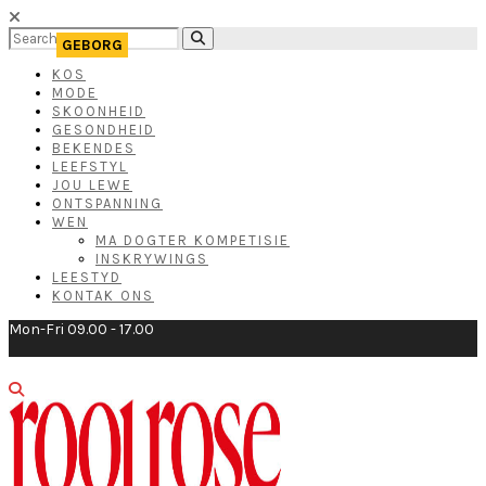
KOS
MODE
SKOONHEID
GESONDHEID
BEKENDES
LEEFSTYL
JOU LEWE
ONTSPANNING
WEN
MA DOGTER KOMPETISIE
INSKRYWINGS
LEESTYD
KONTAK ONS
Mon-Fri 09.00 - 17.00