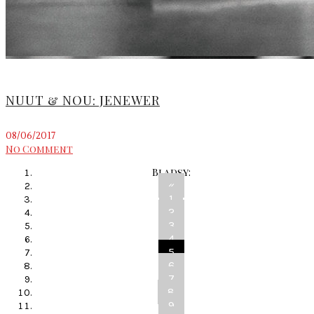
NUUT & NOU: JENEWER
08/06/2017
No Comment
Bladsy:
«
1
2
3
4
5
6
7
8
9