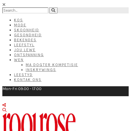
KOS
MODE
SKOONHEID
GESONDHEID
BEKENDES
LEEFSTYL
JOU LEWE
ONTSPANNING
WEN
MA DOGTER KOMPETISIE
INSKRYWINGS
LEESTYD
KONTAK ONS
Mon-Fri 09.00 - 17.00