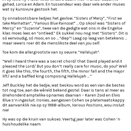
gehad, Lorca en Adam. En tussendeur was daar vele ander muses
wat sy kunsvure gestook het.
Sy onnabootsbare liedjies het gevloei. “
Sisters of Mercy
”, “
First we
take Manhattan
”, “
Famous Blue Raincoat
” … Op skool was “Sisters of
Mercy” en “
Suzanne
”, twee van die gedigte wat ons in die Engelse
klas moes lees en “ontleed.” Ek sukkel nou nog met “Sisters”. Dit is
só eenvoudig, só mooi, en so … “diep”! Laag op laag van betekenis …
maar iewers roer dit die menslikste deel van jou self.
Toe kom die allergrootste van sy oeuvre. “
Hallelujah
”.
“Well I heard there was a secret chord/ that David played and it
pleased the Lord/ But you don’t really care for music, do you? Well
it goes like this, the fourth, the fifth, the minor fall and the major
lift/ and a baffled king composing Hallelujah … ”
Jeff Buckley het die liedjie, wat beskou word as een van die bestes
tot nog toe, aan die wêreld bekend gestel. Daar is tans al meer as
driehonderd amptelike opnames daarvan – Karen Zoid en Elvis
Blue s’n ingesluit. Ironies, aangesien Cohen se platemaatskappy
dit aanvanklik nie op sy 1988-album,
Various Positions
, wou insluit
nie!
Hy was op die kruin van sukses. Veertig jaar later was Cohen ’n
huishoudelike naam.