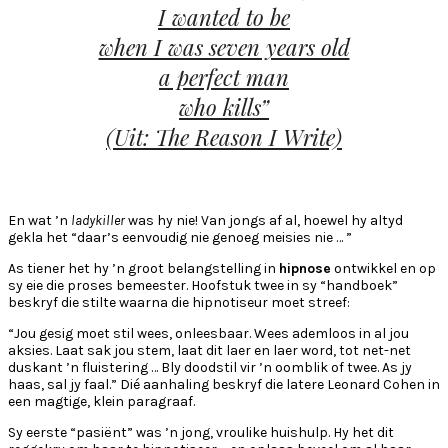
I wanted to be
when I was seven years old
a perfect man
who kills”
(Uit: The Reason I Write)
En wat ’n
ladykiller
was hy nie! Van jongs af al, hoewel hy altyd
gekla het “daar’s eenvoudig nie genoeg meisies nie … ”
As tiener het hy ’n groot belangstelling in
hipnose
ontwikkel en op
sy eie die proses bemeester. Hoofstuk twee in sy “handboek”
beskryf die stilte waarna die hipnotiseur moet streef:
“Jou gesig moet stil wees, onleesbaar. Wees ademloos in al jou
aksies. Laat sak jou stem, laat dit laer en laer word, tot net-net
duskant ’n fluistering … Bly doodstil vir ’n oomblik of twee. As jy
haas, sal jy faal.” Dié aanhaling beskryf die latere Leonard Cohen in
een magtige, klein paragraaf.
Sy eerste “pasiënt” was ’n jong, vroulike huishulp. Hy het dit