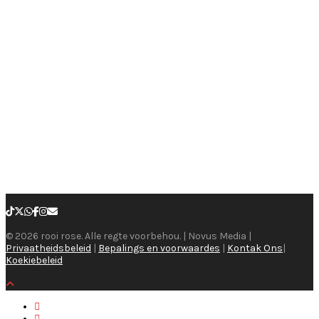
© 2026 rooi rose. Alle regte voorbehou. | Novus Media |
Privaatheidsbeleid
|
Bepalings en voorwaardes
|
Kontak Ons
|
Koekiebeleid