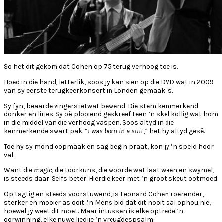
So het dit gekom dat Cohen op 75 terug verhoog toe is.
Hoed in die hand, letterlik, soos jy kan sien op die DVD wat in 2009
van sy eerste terugkeerkonsert in Londen gemaak is.
Sy fyn, beaarde vingers ietwat bewend. Die stem kenmerkend
donker en liries. Sy oë plooiend geskreef teen ’n skel kollig wat hom
in die middel van die verhoog vaspen. Soos altyd in die
kenmerkende swart pak. “
I was born in a suit
,” het hy altyd gesê.
Toe hy sy mond oopmaak en sag begin praat, kon jy ’n speld hoor
val.
Want die
magic
, die toorkuns, die woorde wat laat ween en swymel,
is steeds daar. Selfs beter. Hierdie keer met ’n groot skeut ootmoed.
Op tagtig en steeds voorstuwend, is Leonard Cohen roerender,
sterker en mooier as ooit. ’n Mens bid dat dit nooit sal ophou nie,
hoewel jy weet dit moet. Maar intussen is elke optrede ’n
oorwinning, elke nuwe liedjie ’n vreugdespsalm.