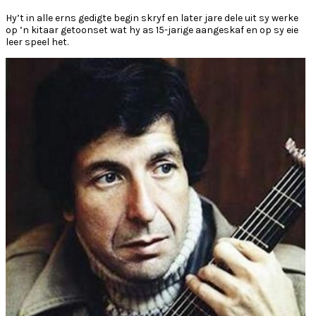
Hy’t in alle erns gedigte begin skryf en later jare dele uit sy werke
op ’n kitaar getoonset wat hy as 15-jarige aangeskaf en op sy eie
leer speel het.