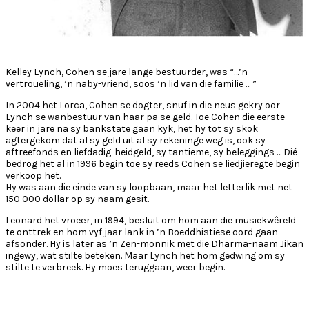
Kelley Lynch, Cohen se jare lange bestuurder, was “…’n
vertroueling, ’n naby-vriend, soos ’n lid van die familie … ”
In 2004 het Lorca, Cohen se dogter, snuf in die neus gekry oor
Lynch se wanbestuur van haar pa se geld. Toe Cohen die eerste
keer in jare na sy bankstate gaan kyk, het hy tot sy skok
agtergekom dat al sy geld uit al sy rekeninge weg is, ook sy
aftreefonds en liefdadig-heidgeld, sy tantieme, sy beleggings … Dié
bedrog het al in 1996 begin toe sy reeds Cohen se liedjieregte begin
verkoop het.
Hy was aan die einde van sy loopbaan, maar het letterlik met net
150 000 dollar op sy naam gesit.
Leonard het vroeër, in 1994, besluit om hom aan die musiekwêreld
te onttrek en hom vyf jaar lank in ’n Boeddhistiese oord gaan
afsonder. Hy is later as ’n Zen-monnik met die Dharma-naam Jikan
ingewy, wat stilte beteken. Maar Lynch het hom gedwing om sy
stilte te verbreek. Hy moes teruggaan, weer begin.