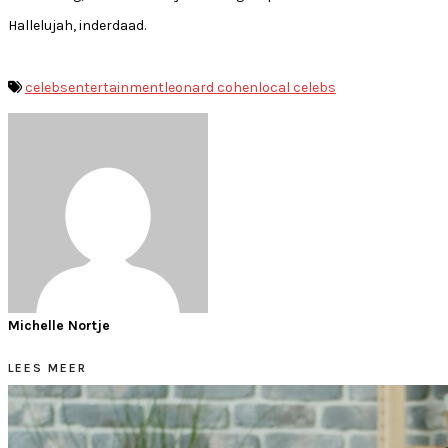
Hallelujah, inderdaad.
celebs
entertainment
leonard cohen
local celebs
Michelle Nortje
LEES MEER