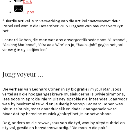
Druk
E-pos
*Hierdie artikel is ’n verwerking van die artikel “
Betowerend
” deur
Ronel Nel wat in die Desember 2015-uitgawe van
rooi rose
verskyn
het.
Leonard Cohen, die man wat ons onvergeetlikhede soos “
Suzanne
”,
“
So long Marianne
”, “
Bird on a Wire
” en ja, “
Hallelujah
” gegee het, sal
vir ewig in sy liedjies leef.
Jong voyeur …
Die verhaal van Leonard Cohen in sy biografie
I’m your Man
, soos
vertel aan die hoogaangeskrewe musiekjoernalis Sylvie Simmons,
lees soos ’n sprokie. Nie ’n Disney-sprokie nie, inteendeel, daarvoor
was hy heeltemal te wild en jeukerig boonop. Leonard Cohen was
nie ’n
saint
nie, moet daar duidelik en dadelik aangemeld word.
Maar dat hy hemelse musiek geskryf het, is onbetwisbaar.
Dog, anders as die rowwe
jacks
van die tyd, was hy altyd subtiel en
stylvol, gewild en benydenswaardig. “Die man in die pak.”