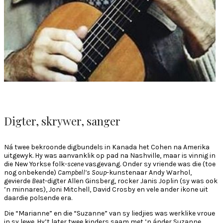
Digter, skrywer, sanger
Ná twee bekroonde digbundels in Kanada het Cohen na Amerika
uitgewyk. Hy was aanvanklik op pad na Nashville, maar is vinnig in
die New Yorkse folk-
scene
vasgevang. Onder sy vriende was die (toe
nog onbekende)
Campbell’s Soup
-kunstenaar Andy Warhol,
gevierde
Beat
-digter Allen Ginsberg, rocker Janis Joplin (sy was ook
’n minnares), Joni Mitchell, David Crosby en vele ander ikone uit
daardie polsende era.
Die “Marianne” en die “Suzanne” van sy liedjies was werklike vroue
in sy lewe. Hy’t later twee kinders saam met ’n ánder Suzanne