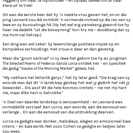
reggekry om haar te hipnotiseer – en oplaas beveel om al haar
klere uit te trek!
Dit was die eerste keer dat hy ’n naakte vrou gesien het, en vir die
jong Leonard sou dié oomblik ’n vormende invloed op die res van sy
lewe en sy kunsuitinge hê. (Hy het wel erg paniekerig geword toe hy
haar nie dadelik “uit die beswyming” kon kry nie – doodbang dat sy
ma hom sal betrap.)
Een ding was wel seker: Sy lewenslange poëtiese impak op en
komplekse verhoudings met vroue is daar en dan gevestig.
Maar die “groot oerknal” in sy lewe het gekom toe hy as jongman
The Selected Poems of Federico García Lorca
ontdek het – en spesifiek
die gedig “
Gacela of the Morning Market
” gelees het.
“My nekhare het letterlik gerys,” het hy later gesê. “Die krag van sy
woorde was dat dit ’n landskap geskep het wat jy gedink het nét jy
bewandel … Dis asof dit die hele kosmos omhels – nie net my hart
nie, maar élke hart is betrokke.”
’n Deel van daardie landskap is eensaamheid – en Leonard was
onmiddellik verslaaf. Aan Lorca, aan woorde, aan die eenvoud van
verlange … En aan die eenvoud van die uitdrukking daarvan.
Lorca se gedigte was donker, melodieus, elegies en emosioneel baie
intens – én baie eerlik. Net soos Cohen se gedigte en liedjies later
sou wees.