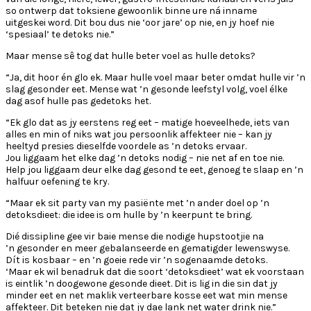
so ontwerp dat toksiene gewoonlik binne ure ná inname
uitgeskei word. Dit bou dus nie ‘oor jare’ op nie, en jy hoef nie
‘spesiaal’ te detoks nie.”
Maar mense sê tog dat hulle beter voel as hulle detoks?
“Ja, dit hoor én glo ek. Maar hulle voel maar beter omdat hulle vir ’n
slag gesonder eet. Mense wat ’n gesonde leefstyl volg, voel élke
dag asof hulle pas gedetoks het.
“Ek glo dat as jy eerstens reg eet – matige hoeveelhede, iets van
alles en min of niks wat jou persoonlik affekteer nie – kan jy
heeltyd presies dieselfde voordele as ’n detoks ervaar.
Jou liggaam het elke dag ’n detoks nodig – nie net af en toe nie.
Help jou liggaam deur elke dag gesond te eet, genoeg te slaap en ’n
halfuur oefening te kry.
“Maar ek sit party van my pasiënte met ’n ander doel op ’n
detoksdieet: die idee is om hulle by ’n keerpunt te bring.
Dié dissipline gee vir baie mense die nodige hupstootjie na
’n gesonder en meer gebalanseerde en gematigder lewenswyse.
Dít is kosbaar – en ’n goeie rede vir ’n sogenaamde detoks.
‘Maar ek wil benadruk dat die soort ‘detoksdieet’ wat ek voorstaan
is eintlik ’n doogewone gesonde dieet. Dit is lig in die sin dat jy
minder eet en net maklik verteerbare kosse eet wat min mense
affekteer. Dit beteken nie dat jy dae lank net water drink nie.”