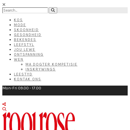
KOS
MODE
SKOONHEID
GESONDHEID
BEKENDES
LEEFSTYL
JOU LEWE
ONTSPANNING
WEN
MA DOGTER KOMPETISIE
INSKRYWINGS
LEESTYD
KONTAK ONS
Mon-Fri 09.00 - 17.00