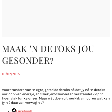
MAAK ’N DETOKS JOU
GESONDER?
01/02/2016
~
Voorstanders van ’n egte, gereelde detoks sê dat jy ná ’n detoks
oorloop van energie, en fisiek, emosioneel en verstandelik op ’n
hoër vlak funksioneer. Maar wát doen dit werklik vir jou, en wat kan
jy nié daarvan verwag nie?
Facebook