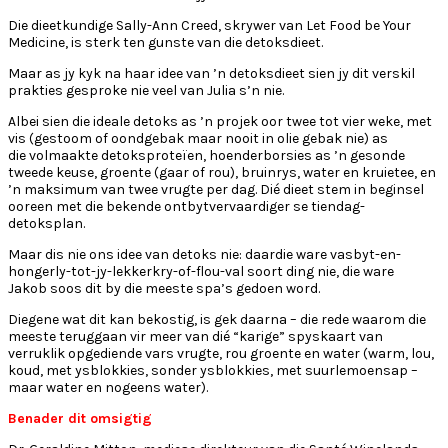
Die dieetkundige Sally-Ann Creed, skrywer van Let Food be Your
Medicine, is sterk ten gunste van die detoksdieet.
Maar as jy kyk na haar idee van ’n detoksdieet sien jy dit verskil
prakties gesproke nie veel van Julia s’n nie.
Albei sien die ideale detoks as ’n projek oor twee tot vier weke, met
vis (gestoom of oondgebak maar nooit in olie gebak nie) as
die volmaakte detoksproteïen, hoenderborsies as ’n gesonde
tweede keuse, groente (gaar of rou), bruinrys, water en kruietee, en
’n maksimum van twee vrugte per dag. Dié dieet stem in beginsel
ooreen met die bekende ontbytvervaardiger se tiendag-
detoksplan.
Maar dis nie ons idee van detoks nie: daardie ware vasbyt-en-
hongerly-tot-jy-lekkerkry-of-flou-val soort ding nie, die ware
Jakob soos dit by die meeste spa’s gedoen word.
Diegene wat dit kan bekostig, is gek daarna – die rede waarom die
meeste teruggaan vir meer van dié “karige” spyskaart van
verruklik opgediende vars vrugte, rou groente en water (warm, lou,
koud, met ysblokkies, sonder ysblokkies, met suurlemoensap –
maar water en nogeens water).
Benader dit omsigtig