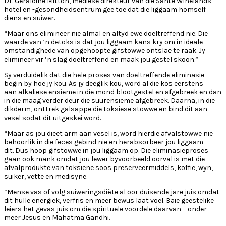
Dr. Geraldine Mitton, mediese direkteur van die Santé Winelands-
hotel en -gesondheidsentrum gee toe dat die liggaam homself
diens en suiwer.
“Maar ons elimineer nie almal en altyd ewe doeltreffend nie. Die
waarde van ’n detoks is dat jou liggaam kans kry om in ideale
omstandighede van opgehoopte gifstowwe ontslae te raak. Jy
elimineer vir ’n slag doeltreffend en maak jou gestel skoon.”
Sy verduidelik dat die hele proses van doeltreffende eliminasie
begin by hoe jy kou. As jy deeglik kou, word al die kos eerstens
aan alkaliese ensieme in die mond blootgestel en afgebreek en dan
in die maag verder deur die suurensieme afgebreek. Daarna, in die
dikderm, onttrek galsappe die toksiese stowwe en bind dit aan
vesel sodat dit uitgeskei word.
“Maar as jou dieet arm aan vesel is, word hierdie afvalstowwe nie
behoorlik in die feces gebind nie en herabsorbeer jou liggaam
dit. Dus hoop gifstowwe in jou liggaam op. Die eliminasieproses
gaan ook mank omdat jou lewer byvoorbeeld oorval is met die
afvalprodukte van toksiene soos preserveermiddels, koffie, wyn,
suiker, vette en medisyne.
“Mense vas of volg suiweringsdiëte al oor duisende jare juis omdat
dit hulle energiek, verfris en meer bewus laat voel. Baie geestelike
leiers het gevas juis om die spirituele voordele daarvan – onder
meer Jesus en Mahatma Gandhi.