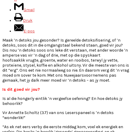
Gmail
Druk
E-pos
Maak ’n detoks jou gesonder? Is gereelde detoksifisering, of ’n
detoks, soos dit in die omgangstaal bekend staan, goed vir jou?
Dis nou ’n detoks soos ons leke dit verstaan, met ander woorde ’n
amperse vas vir ’n dag of drie, met op die spyskaart
hoofsaaklik vrugte, groente, water en rooibos, terwyl jy vette,
proteïene, stysel, koffie en alkohol uitsny. Vir die meeste van ons is
dit “erg”. Ons eet nie normaalweg so nie. En daarom verg dit ’n vrag
moed om sover te kom. Met ons Nuwejaarsvoornemens pas
gemaak, het jy dalk meer moed vir ’n detoks – as jy moet.
Is dit goed vir jou?
Is al die hongerly eintlik ’n vergeefse oefening? En hoe detoks jy
behoorlik?
Vir Annette Scholtz (37) van ons Leserspaneel is ’n detoks
“wonderlik!”
“As ek net eers verby die eerste middag kom, voel ek energiek en
verfris. Dis beslis ’n heerlik ‘gesonde’ gewaarwording, en ek