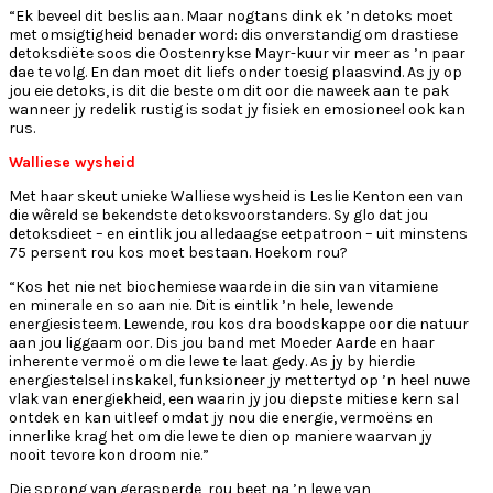
“Ek beveel dit beslis aan. Maar nogtans dink ek ’n detoks moet
met omsigtigheid benader word: dis onverstandig om drastiese
detoksdiëte soos die Oostenrykse Mayr-kuur vir meer as ’n paar
dae te volg. En dan moet dit liefs onder toesig plaasvind. As jy op
jou eie detoks, is dit die beste om dit oor die naweek aan te pak
wanneer jy redelik rustig is sodat jy fisiek en emosioneel ook kan
rus.
Walliese wysheid
Met haar skeut unieke Walliese wysheid is Leslie Kenton een van
die wêreld se bekendste detoksvoorstanders. Sy glo dat jou
detoksdieet – en eintlik jou alledaagse eetpatroon – uit minstens
75 persent rou kos moet bestaan. Hoekom rou?
“Kos het nie net biochemiese waarde in die sin van vitamiene
en minerale en so aan nie. Dit is eintlik ’n hele, lewende
energiesisteem. Lewende, rou kos dra boodskappe oor die natuur
aan jou liggaam oor. Dis jou band met Moeder Aarde en haar
inherente vermoë om die lewe te laat gedy. As jy by hierdie
energiestelsel inskakel, funksioneer jy mettertyd op ’n heel nuwe
vlak van energiekheid, een waarin jy jou diepste mitiese kern sal
ontdek en kan uitleef omdat jy nou die energie, vermoëns en
innerlike krag het om die lewe te dien op maniere waarvan jy
nooit tevore kon droom nie.”
Die sprong van gerasperde, rou beet na ’n lewe van