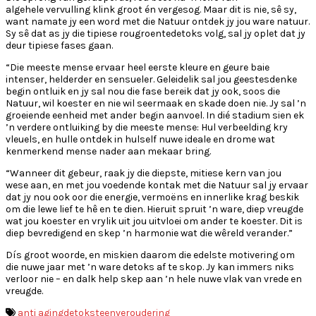
algehele vervulling klink groot én vergesog. Maar dit is nie, sê sy,
want namate jy een word met die Natuur ontdek jy jou ware natuur.
Sy sê dat as jy die tipiese rougroentedetoks volg, sal jy oplet dat jy
deur tipiese fases gaan.
“Die meeste mense ervaar heel eerste kleure en geure baie
intenser, helderder en sensueler. Geleidelik sal jou geestesdenke
begin ontluik en jy sal nou die fase bereik dat jy ook, soos die
Natuur, wil koester en nie wil seermaak en skade doen nie. Jy sal ’n
groeiende eenheid met ander begin aanvoel. In dié stadium sien ek
’n verdere ontluiking by die meeste mense: Hul verbeelding kry
vleuels, en hulle ontdek in hulself nuwe ideale en drome wat
kenmerkend mense nader aan mekaar bring.
“Wanneer dit gebeur, raak jy die diepste, mitiese kern van jou
wese aan, en met jou voedende kontak met die Natuur sal jy ervaar
dat jy nou ook oor die energie, vermoëns en innerlike krag beskik
om die lewe lief te hê en te dien. Hieruit spruit ’n ware, diep vreugde
wat jou koester en vrylik uit jou uitvloei om ander te koester. Dit is
diep bevredigend en skep ’n harmonie wat die wêreld verander.”
Dís groot woorde, en miskien daarom die edelste motivering om
die nuwe jaar met ’n ware detoks af te skop. Jy kan immers niks
verloor nie – en dalk help skep aan ’n hele nuwe vlak van vrede en
vreugde.
anti aging
detoks
teenveroudering