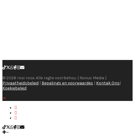
© 2026 rooi rose. Alle regte voorbehou. | Novus Media |
Privaatheidsbeleid
|
Bepalings en voorwaardes
|
Kontak Ons
|
Koekiebeleid