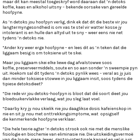
maar dit kan meestal toegeskryf word daaraan dat ’n detoks
koffie, kaas en alkohol uitsny – bekende oorsake van gereelde
hoofpyne.
As ’n detoks jou hoofpyn verlig, dink ek dat dit die beste vir jou
langtermyngesondheid is om vas te stel vir watter kosse jy
intolerant is en hulle dan altyd uit te sny – weer eens nie net
tydens ’n detoks nie.
“Ander kry weer erge hoofpyne – en lees dit as ’n teken dat die
liggaam besig is om toksiene uit te skei.
Maar jou liggaam skei elke liewe dag afvalstowwe soos
koffie, preserveermiddels, soute en so aan sonder ’n sweempie pyn
uit. Hoekom sal dit tydens ’n detoks pynlik wees – veral as jy juis
dan minder toksiese stowwe in jou liggaam insit, soos tydens die
tipiese detoksdieet?
“Die rede vir jou detoks-hoofpyn is bloot dat dié soort dieet jou
bloedsuikervlakke verlaag, wat jou sleg laat voel.
“Daarby kry jy nou skielik nie jou daaglikse dosis kafeïenskop in
nie en sit jy nou met onttrekkingsimptome, wat opsigself
die kenmerkende hoofpyne verklaar.
“Die hele teorie agter ’n detoks strook ook nie met die menslike
fisiologie en biochemie van eliminasie nie. Die uitskeidingsvermoë
van die longe, niere, lewer, gastro-intestinale kanaal en vel is juis