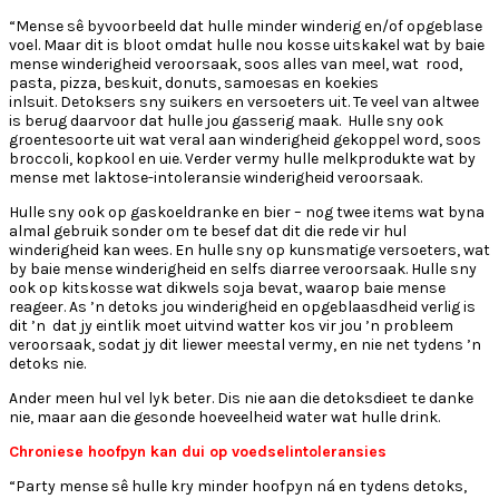
“Mense sê byvoorbeeld dat hulle minder winderig en/of opgeblase
voel. Maar dit is bloot omdat hulle nou kosse uitskakel wat by baie
mense winderigheid veroorsaak, soos alles van meel, wat rood,
pasta, pizza, beskuit, donuts, samoesas en koekies
inlsuit. Detoksers sny suikers en versoeters uit. Te veel van altwee
is berug daarvoor dat hulle jou gasserig maak. Hulle sny ook
groentesoorte uit wat veral aan winderigheid gekoppel word, soos
broccoli, kopkool en uie. Verder vermy hulle melkprodukte wat by
mense met laktose-intoleransie winderigheid veroorsaak.
Hulle sny ook op gaskoeldranke en bier – nog twee items wat byna
almal gebruik sonder om te besef dat dit die rede vir hul
winderigheid kan wees. En hulle sny op kunsmatige versoeters, wat
by baie mense winderigheid en selfs diarree veroorsaak. Hulle sny
ook op kitskosse wat dikwels soja bevat, waarop baie mense
reageer. As ’n detoks jou winderigheid en opgeblaasdheid verlig is
dit ’n dat jy eintlik moet uitvind watter kos vir jou ’n probleem
veroorsaak, sodat jy dit liewer meestal vermy, en nie net tydens ’n
detoks nie.
Ander meen hul vel lyk beter. Dis nie aan die detoksdieet te danke
nie, maar aan die gesonde hoeveelheid water wat hulle drink.
Chroniese hoofpyn kan dui op voedselintoleransies
“Party mense sê hulle kry minder hoofpyn ná en tydens detoks,