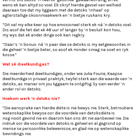
wens ek kan altyd so voel. Ek skryf hierdie gevoel van welheid
daaraan toe dat my liggaam met die detoks ‘inhaal’ op
agterstallige skoonmaakwerk en ’n bietjie ruskans kry.
“Dit val my elke keer op hoe emosioneel sterk ek ná ’n detoks voel.
Dis asof die feit dat ek 48 uur of langer by ’n besluit kon hou,
my wys dat ek ander dinge ook kan regkry.
“Daar’s ’n bonus: ná ’n paar dae se detoks is my eetgewoontes in
die geheel ’n bietjie beter, so asof ek minder smag na soet en ryk
kosse.”
Wat sê dieetkundiges?
Die meerderheid dieetkundiges, onder wie Julia Fourie, Kaapse
dieetkundige in privaat praktyk, twyfel sterk aan die waarde van ’n
detoks, as manier om jou liggaam te ontgiftig. Sy sien eerder ’n
ander rol vir detoks.
Hoekom werk ’n detoks nie?
“Die aansprake van hierdie diëte is nie bewys nie. Sterk, betroubare
wetenskaplike bewyse oor die voordele van detoksdiëte is
nog nooit gevind nie en daarom kan ons dit nie aanbeveel nie. Die
indruk oor die voordele van detoks is geheel en al gegrond op
mense se persoonlike belewenisse, en glad nie op wetenskaplike
bevindings nie.