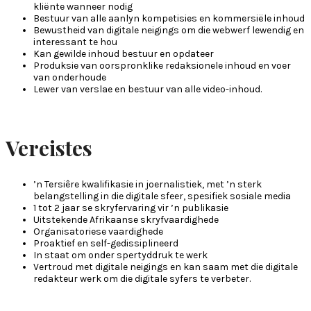
kliënte wanneer nodig
Bestuur van alle aanlyn kompetisies en kommersiële inhoud
Bewustheid van digitale neigings om die webwerf lewendig en
interessant te hou
Kan gewilde inhoud bestuur en opdateer
Produksie van oorspronklike redaksionele inhoud en voer
van onderhoude
Lewer van verslae en bestuur van alle video-inhoud.
Vereistes
’n Tersiêre kwalifikasie in joernalistiek, met ’n sterk
belangstelling in die digitale sfeer, spesifiek sosiale media
1 tot 2 jaar se skryfervaring vir ’n publikasie
Uitstekende Afrikaanse skryfvaardighede
Organisatoriese vaardighede
Proaktief en self-gedissiplineerd
In staat om onder spertyddruk te werk
Vertroud met digitale neigings en kan saam met die digitale
redakteur werk om die digitale syfers te verbeter.