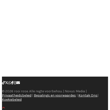
© 2026 rooi rose. Alle regte voorbehou. | Novus Media |
Privaatheidsbeleid
|
Bepalings en voorwaardes
|
Kontak Ons
|
Koekiebeleid