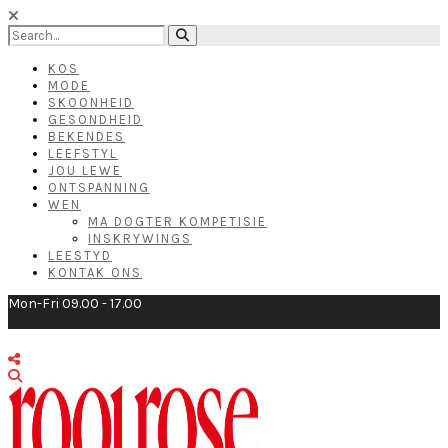
KOS
MODE
SKOONHEID
GESONDHEID
BEKENDES
LEEFSTYL
JOU LEWE
ONTSPANNING
WEN
MA DOGTER KOMPETISIE
INSKRYWINGS
LEESTYD
KONTAK ONS
Mon-Fri 09.00 - 17.00