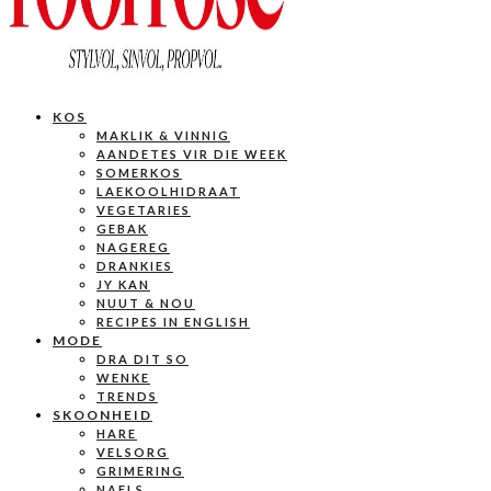
KOS
MAKLIK & VINNIG
AANDETES VIR DIE WEEK
SOMERKOS
LAEKOOLHIDRAAT
VEGETARIES
GEBAK
NAGEREG
DRANKIES
JY KAN
NUUT & NOU
RECIPES IN ENGLISH
MODE
DRA DIT SO
WENKE
TRENDS
SKOONHEID
HARE
VELSORG
GRIMERING
NAELS