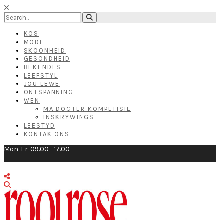
KOS
MODE
SKOONHEID
GESONDHEID
BEKENDES
LEEFSTYL
JOU LEWE
ONTSPANNING
WEN
MA DOGTER KOMPETISIE
INSKRYWINGS
LEESTYD
KONTAK ONS
Mon-Fri 09.00 - 17.00