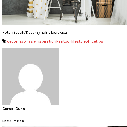
Foto: iStock/KatarzynaBialasiewicz
decor
inspirasie
inspiration
kantoor
lifestyle
office
tips
Cornel Dunn
LEES MEER