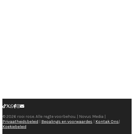
© 2026 rooi rose. Alle regte voorbehou. | Novus Media |
Privaatheidsbeleid
|
Bepalings en voorwaardes
|
Kontak Ons
|
Koekiebeleid