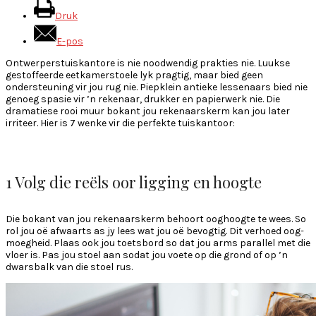
Druk
E-pos
Ontwerperstuiskantore is nie noodwendig prakties nie. Luukse
gestoffeerde eetkamerstoele lyk pragtig, maar bied geen
ondersteuning vir jou rug nie. Piepklein antieke lessenaars bied nie
genoeg spasie vir ’n rekenaar, drukker en papierwerk nie. Die
dramatiese rooi muur bokant jou rekenaarskerm kan jou later
irriteer. Hier is 7 wenke vir die perfekte tuiskantoor:
1 Volg die reëls oor ligging en hoogte
Die bokant van jou rekenaarskerm behoort ooghoogte te wees. So
rol jou oë afwaarts as jy lees wat jou oë bevogtig. Dit verhoed oog-
moegheid. Plaas ook jou toetsbord so dat jou arms parallel met die
vloer is. Pas jou stoel aan sodat jou voete op die grond of op ’n
dwarsbalk van die stoel rus.