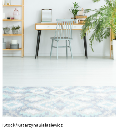
iStock/KatarzynaBialasiewicz