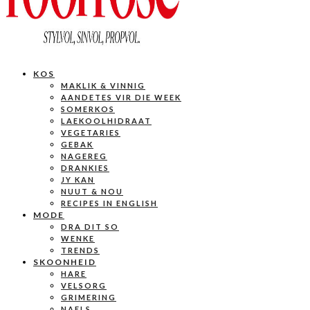
KOS
MAKLIK & VINNIG
AANDETES VIR DIE WEEK
SOMERKOS
LAEKOOLHIDRAAT
VEGETARIES
GEBAK
NAGEREG
DRANKIES
JY KAN
NUUT & NOU
RECIPES IN ENGLISH
MODE
DRA DIT SO
WENKE
TRENDS
SKOONHEID
HARE
VELSORG
GRIMERING
NAELS