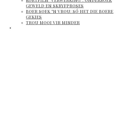
KORTFILM ‘VERWERKING’: ONDERSOEK
GEWELD EN SKRYFPROSES
BOER SOEK ‘N VROU: SÓ HET DIE BOERE
GEKIES
TROU MOOI VIR MINDER