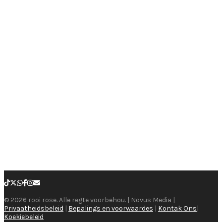
© 2026 rooi rose. Alle regte voorbehou. | Novus Media |
Privaatheidsbeleid
|
Bepalings en voorwaardes
|
Kontak Ons
|
Koekiebeleid