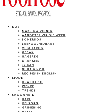
KOS
MAKLIK & VINNIG
AANDETES VIR DIE WEEK
SOMERKOS
LAEKOOLHIDRAAT
VEGETARIES
GEBAK
NAGEREG
DRANKIES
JY KAN
NUUT & NOU
RECIPES IN ENGLISH
MODE
DRA DIT SO
WENKE
TRENDS
SKOONHEID
HARE
VELSORG
GRIMERING
NAELS