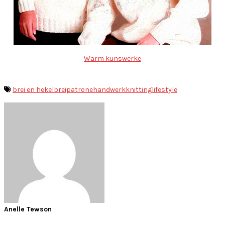
Warm kunswerke
brei en hekel
breipatrone
handwerk
knitting
lifestyle
Anelle Tewson