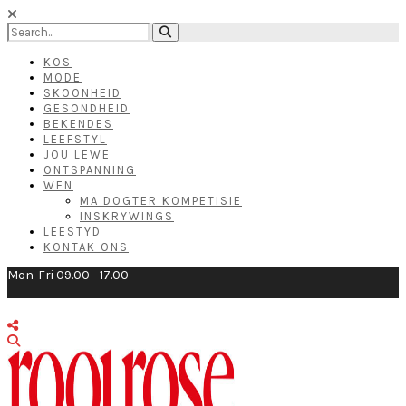
KOS
MODE
SKOONHEID
GESONDHEID
BEKENDES
LEEFSTYL
JOU LEWE
ONTSPANNING
WEN
MA DOGTER KOMPETISIE
INSKRYWINGS
LEESTYD
KONTAK ONS
Mon-Fri 09.00 - 17.00