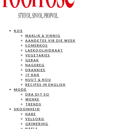
KOS
MAKLIK & VINNIG
AANDETES VIR DIE WEEK
SOMERKOS
LAEKOOLHIDRAAT
VEGETARIES
GEBAK
NAGEREG
DRANKIES
JY KAN
NUUT & NOU
RECIPES IN ENGLISH
MODE
DRA DIT SO
WENKE
TRENDS
SKOONHEID
HARE
VELSORG
GRIMERING
NAELS