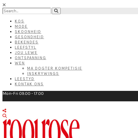
KOS
MODE
SKOONHEID
GESONDHEID
BEKENDES
LEEFSTYL
JOU LEWE
ONTSPANNING
WEN
MA DOGTER KOMPETISIE
INSKRYWINGS
LEESTYD
KONTAK ONS
Mon-Fri 09.00 - 17.00