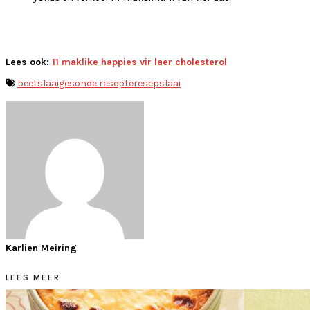
Lees ook:
11 maklike happies vir laer cholesterol
beetslaai
gesonde resepte
resep
slaai
Karlien Meiring
LEES MEER