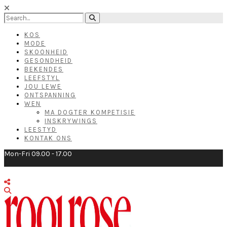
KOS
MODE
SKOONHEID
GESONDHEID
BEKENDES
LEEFSTYL
JOU LEWE
ONTSPANNING
WEN
MA DOGTER KOMPETISIE
INSKRYWINGS
LEESTYD
KONTAK ONS
Mon-Fri 09.00 - 17.00