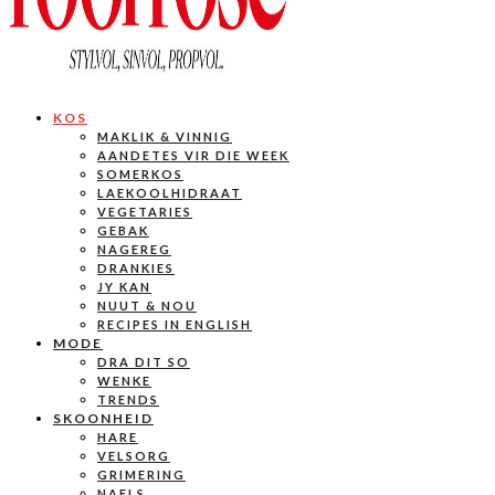
KOS
MAKLIK & VINNIG
AANDETES VIR DIE WEEK
SOMERKOS
LAEKOOLHIDRAAT
VEGETARIES
GEBAK
NAGEREG
DRANKIES
JY KAN
NUUT & NOU
RECIPES IN ENGLISH
MODE
DRA DIT SO
WENKE
TRENDS
SKOONHEID
HARE
VELSORG
GRIMERING
NAELS