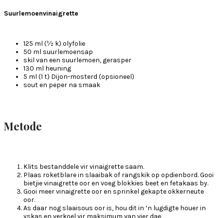
Suurlemoenvinaigrette
125 ml (½ k) olyfolie
50 ml suurlemoensap
skil van een suurlemoen, gerasper
130 ml heuning
5 ml (1 t) Dijon-mosterd (opsioneel)
sout en peper na smaak
Metode
Klits bestanddele vir vinaigrette saam.
Plaas roketblare in slaaibak of rangskik op opdienbord. Gooi
bietjie vinaigrette oor en voeg blokkies beet en fetakaas by.
Gooi meer vinaigrette oor en sprinkel gekapte okkerneute
oor.
As daar nog slaaisous oor is, hou dit in ‘n lugdigte houer in
yskas en verkoel vir maksimum van vier dae.