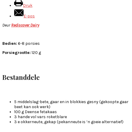
Druk
E-pos
Deur
Rediscover Dairy
Bedien:
6-8 porsies
Porsiegrootte:
120 g
Bestanddele
5 middelslag-bete, gaar en in blokkies gesny (gekoopte gaar
beet kan ook werk)
100 g Deense fetakaas
3 hande vol vars roketblare
3 e okkerneute, gekap (pekanneute is ‘n goeie alternatief)