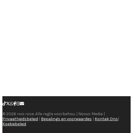
© 2026 rooi rose. Alle regte voorbehou. | Novus Media |
Privaatheidsbeleid
|
Bepalings en voorwaardes
|
Kontak Ons
|
Koekiebeleid