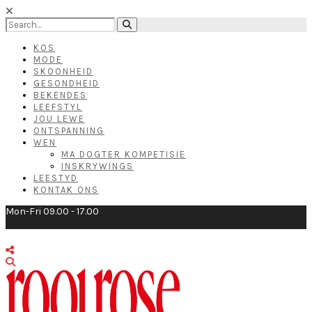
KOS
MODE
SKOONHEID
GESONDHEID
BEKENDES
LEEFSTYL
JOU LEWE
ONTSPANNING
WEN
MA DOGTER KOMPETISIE
INSKRYWINGS
LEESTYD
KONTAK ONS
Mon-Fri 09.00 - 17.00