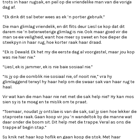
trots in haar rugsak, en peil op die vriendelike man van die vorige
dag af.
“Ek dink dit sal beter wees as ek ’n portier gebruik.”
Die man glimlag vriendelik, en dit flits deur Liesl se kop dat dit
darem nie ’n beterweterige glimlag is nie. Ook maar goed vir die
man se eie veiligheid, want hoe meer sy sweet en hoe dieper die
steekpyn in haar rug, hoe korter raak haar draad.
“Ek is Dewald. Ek het my die eerste dag al voorgestel, maar jou kop
was nie hier nie.”
“Liesl, ek is jammer, ek is nie baie sosiaal nie.”
“Is jy op die oomblik nie sosiaal nie, of nooit nie,” vra hy
glimlaggend terwyl hy haar help om die swaar sak van haar rug te
haal.
Vir wat kan die man haar nie net met die sak help nie? Hy kan mos
sien sy is te moeg en te mislik om te praat.
“Toemaar, noudat jy ontslae is van die sak, sal jy sien hoe lekker die
staproete raak. Gaan koop vir jou ’n wandeltok by die manne wat
daar onder die boom sit. Dit help met die trappe. Veral as ons die
trappe af begin stap.”
Sy knik net haar kop hoflik en gaan koop die stok. Met haar