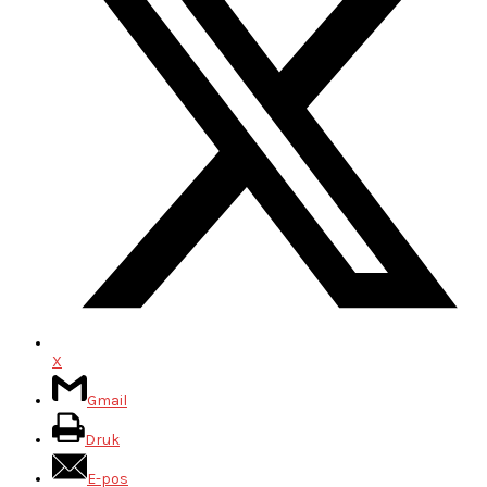
X
Gmail
Druk
E-pos