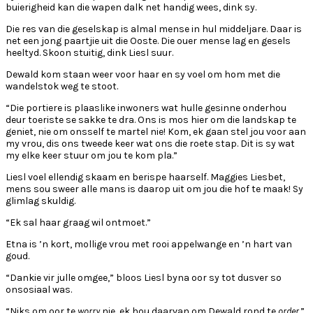
buierigheid kan die wapen dalk net handig wees, dink sy.
Die res van die geselskap is almal mense in hul middeljare. Daar is
net een jong paartjie uit die Ooste. Die ouer mense lag en gesels
heeltyd. Skoon stuitig, dink Liesl suur.
Dewald kom staan weer voor haar en sy voel om hom met die
wandelstok weg te stoot.
“Die portiere is plaaslike inwoners wat hulle gesinne onderhou
deur toeriste se sakke te dra. Ons is mos hier om die landskap te
geniet, nie om onsself te martel nie! Kom, ek gaan stel jou voor aan
my vrou, dis ons tweede keer wat ons die roete stap. Dit is sy wat
my elke keer stuur om jou te kom pla.”
Liesl voel ellendig skaam en berispe haarself. Maggies Liesbet,
mens sou sweer alle mans is daarop uit om jou die hof te maak! Sy
glimlag skuldig.
“Ek sal haar graag wil ontmoet.”
Etna is ’n kort, mollige vrou met rooi appelwange en ’n hart van
goud.
“Dankie vir julle omgee,” bloos Liesl byna oor sy tot dusver so
onsosiaal was.
“Niks om oor te
worry
nie, ek hou daarvan om Dewald rond te
order
.”