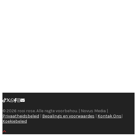
© 2026 rooi rose. Alle regte voorbehou. | Novus Media |
Privaatheidsbeleid
|
Bepalings en voorwaardes
|
Kontak Ons
|
Koekiebeleid