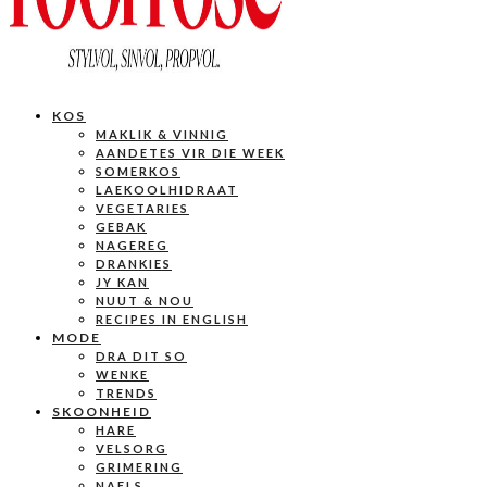
KOS
MAKLIK & VINNIG
AANDETES VIR DIE WEEK
SOMERKOS
LAEKOOLHIDRAAT
VEGETARIES
GEBAK
NAGEREG
DRANKIES
JY KAN
NUUT & NOU
RECIPES IN ENGLISH
MODE
DRA DIT SO
WENKE
TRENDS
SKOONHEID
HARE
VELSORG
GRIMERING
NAELS