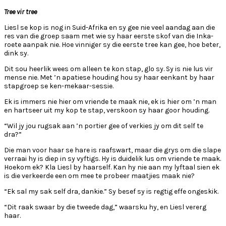
Tree vir tree
Liesl se kop is nog in Suid-Afrika en sy gee nie veel aandag aan die
res van die groep saam met wie sy haar eerste skof van die Inka-
roete aanpak nie. Hoe vinniger sy die eerste tree kan gee, hoe beter,
dink sy.
Dit sou heerlik wees om alleen te kon stap, glo sy. Sy is nie lus vir
mense nie. Met ’n apatiese houding hou sy haar eenkant by haar
stapgroep se ken-mekaar-sessie.
Ek is immers nie hier om vriende te maak nie, ek is hier om ’n man
en hartseer uit my kop te stap, verskoon sy haar goor houding.
“Wil jy jou rugsak aan ’n portier gee of verkies jy om dit self te
dra?”
Die man voor haar se hare is raafswart, maar die grys om die slape
verraai hy is diep in sy vyftigs. Hy is duidelik lus om vriende te maak.
Hoekom ek? Kla Liesl by haarself. Kan hy nie aan my lyftaal sien ek
is die verkeerde een om mee te probeer maatjies maak nie?
“Ek sal my sak self dra, dankie.” Sy besef sy is regtig effe ongeskik.
“Dit raak swaar by die tweede dag,” waarsku hy, en Liesl vererg
haar.