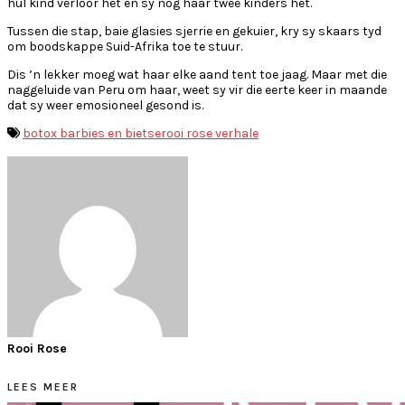
hul kind verloor het en sy nog haar twee kinders het.
Tussen die stap, baie glasies sjerrie en gekuier, kry sy skaars tyd
om boodskappe Suid-Afrika toe te stuur.
Dis ’n lekker moeg wat haar elke aand tent toe jaag. Maar met die
naggeluide van Peru om haar, weet sy vir die eerte keer in maande
dat sy weer emosioneel gesond is.
botox barbies en bietse
rooi rose verhale
Rooi Rose
LEES MEER