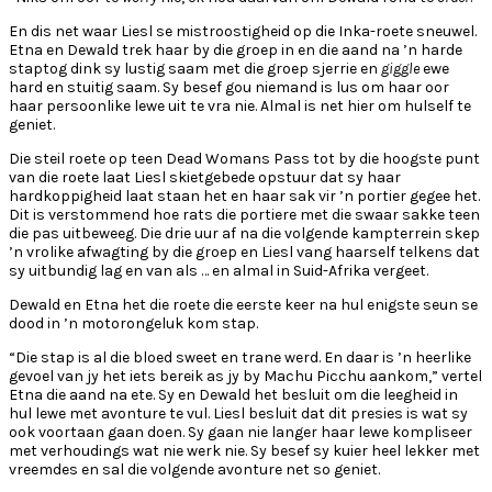
En dis net waar Liesl se mistroostigheid op die Inka-roete sneuwel.
Etna en Dewald trek haar by die groep in en die aand na ’n harde
staptog dink sy lustig saam met die groep sjerrie en
giggle
ewe
hard en stuitig saam. Sy besef gou niemand is lus om haar oor
haar persoonlike lewe uit te vra nie. Almal is net hier om hulself te
geniet.
Die steil roete op teen Dead Womans Pass tot by die hoogste punt
van die roete laat Liesl skietgebede opstuur dat sy haar
hardkoppigheid laat staan het en haar sak vir ’n portier gegee het.
Dit is verstommend hoe rats die portiere met die swaar sakke teen
die pas uitbeweeg. Die drie uur af na die volgende kampterrein skep
’n vrolike afwagting by die groep en Liesl vang haarself telkens dat
sy uitbundig lag en van als … en almal in Suid-Afrika vergeet.
Dewald en Etna het die roete die eerste keer na hul enigste seun se
dood in ’n motorongeluk kom stap.
“Die stap is al die bloed sweet en trane werd. En daar is ’n heerlike
gevoel van jy het iets bereik as jy by Machu Picchu aankom,” vertel
Etna die aand na ete. Sy en Dewald het besluit om die leegheid in
hul lewe met avonture te vul. Liesl besluit dat dit presies is wat sy
ook voortaan gaan doen. Sy gaan nie langer haar lewe kompliseer
met verhoudings wat nie werk nie. Sy besef sy kuier heel lekker met
vreemdes en sal die volgende avonture net so geniet.