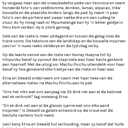
Sy vergaap haar aan die sneeubedekte pieke van Veronica en neem
honderde foto’s van veldblomme, donkies, lamas, alpacas, Inka-
bouvalle en die plaaslike kinders langs die pad. Sy neem ’n paar
foto’s van die portiere wat swaar sakke dra om aan Ludwig te
stuur. As hy moeg raak vir Mpumalanga kan hy ’n lekker geldjie in
Peru kom verdien. Hy is sterk genoeg.
Dele van die roete is meer uitdagend en tussen die gelag vloei die
trane soms. Die teksture van die landskap en die bouvalle inspireer
Liesl vir ’n nuwe reeks skilderye en die tyd vlieg verby.
Op die laaste sessie van die roete van Huinay Huayna tot by
Intipunku besef sy opnuut die staproete was haar beste geskenk
aan haarself. Met die uitsig oor Machu Picchu uiteindelik voor haar
besef sy hoe genesend elke treetjie van die roete vir haar was.
Etna en Dewald onderneem om saam met haar twee van die
alternatiewe roetes na Machu Picchu aan te pak.
“Ons het niks wat ons aanjaag nie. Ek dink net aan al die kalorieë
wat ek verbruik!” lag rooiwang Etna.
“En ek dink net aan al die glasies sjerrie wat ons elke aand
inspireer,” is Dewald se galate antwoord op die vroue wat die
besluite namens hom neem.
Liesl beny Etna en Dewald hul verhouding, maar sy besef dat hulle