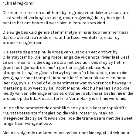
“Ek sal regkom.”
Die man retereer en sluit hom by ’n groep vriendeliker vroue aan.
Liesl voel net verlangs skuldig, maar regverdig dat sy baie geld
bestee het om haarself weer hier in Peru te kom vind.
Die ewige beskuldigende stemmmetjie in haar kop herinner haar
dat die wêreld nie rondom haar hartseer wentel nie, maar sy
probeer dit ignoreer.
Die eerste dag stap hulle vroeg van Cusco en eet ontbyt by
Ollantaytambo. Die lang roete langs die Vilcanota-rivier laaf Liesl
se siel, maar al is die dag se stap net ses uur, besef sy sy het ’n
groot fout gemaak om nie ’n portier te gebruik nie. Haar
stapgenote lag en gesels terwyl sy soos ’n blaasbalk, rooi in die
gesig, agterna strompel. Haar sak kerf in haar skouers en haar
laer rug pyn. Dit voel of elke sentimeter wat sy vorentoe beweeg ’n
marteling is. Sy weet sy sal nooit Machu Picchu haal as sy so voel
nie. Sy wil van ellendige emosies ontslae raak, maar beslis nie in die
proses op die Inka-roete sterf nie. Veral Harry is dit nie werd nie.
In ’n selfbejammerende oomblik sien sy al die koerantopskrifte:
“Kunstenares sterf tragies op die Inka-roete.” Sy raak so
meegevoer dat sy selfbewus voel hoe die trane saam met die sweet
langs haar wange afloop.
Met die volgende ruskans maak sy haar nekkie reguit, steek haar