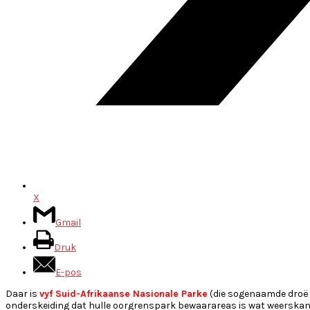
X
Gmail
Druk
E-pos
Daar is
vyf Suid-Afrikaanse Nasionale Parke
(die sogenaamde droë g
onderskeiding dat hulle oorgrenspark bewaarareas is wat weerskant