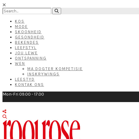
KOS
MODE
SKOONHEID
GESONDHEID
BEKENDES
LEEFSTYL
JOU LEWE
ONTSPANNING
WEN
MA DOGTER KOMPETISIE
INSKRYWINGS
LEESTYD
KONTAK ONS
Mon-Fri 09.00 - 17.00