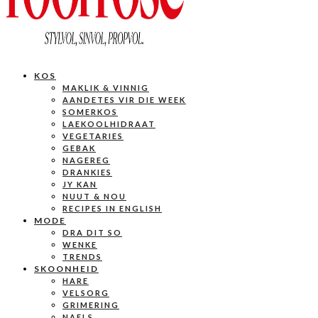
KOS
MAKLIK & VINNIG
AANDETES VIR DIE WEEK
SOMERKOS
LAEKOOLHIDRAAT
VEGETARIES
GEBAK
NAGEREG
DRANKIES
JY KAN
NUUT & NOU
RECIPES IN ENGLISH
MODE
DRA DIT SO
WENKE
TRENDS
SKOONHEID
HARE
VELSORG
GRIMERING
NAELS