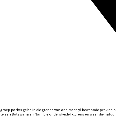
roep parke) geleë in die grense van ons mees yl bewoonde provinsie.
e aan Botswana en Namibië onderskeidelik grens en waar die natuurl