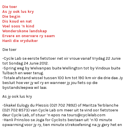
Die toer
As jy ook lus kry
Die begin
Dis koud en nat
Voel soos ’n kind
Wonderskone landskap
Ervare en onervare ry saam
Hanli die vryduiker
Die toer
-Cycle Lab se eerste fietstoer net vir vroue vanaf Vrydag 22 Junie
tot Sondag 24 Junie 2012.
-Spring weg by Welvanpas buite Wellington tot by Vindoux buite
Tulbach en weer terug.
-Totale afstand wissel tussen 100 km tot 190 km vir die drie dae. Jy
besluit hoe ver jy wil ry en wanneer jy jou fiets op die
bystandsleepwa wil laai.
As jy ook lus kry
-Skakel Eulogy du Plessis (021 702 7892) of Maritza Terblanche
(021 702 8573) van Cycle Lab om meer uit te vind oor fietstoere
deur Cycle Lab, of stuur ‘n epos na tours@cyclelab.com
-Hanli Prinsloo se Joga for Cyclists bestaan uit ‘n 10 minute
opwarming voor jy ry, tien minute strekoefening na jy gery het en