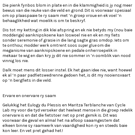
Die pienk fynbos blom in plate en in die klammigheid is jy nog meer
bewus van die reuke van die veld en grond. Dit is voorwaar spesiaal
om op plaaspaaie te ry saam met ‘n groep vroue en ek voel ‘n
behaaglikheid wat moeilik is om te beskryf.
Dis tot my ketting in dik klei afspring en ek nie betyds my (nou baie
modderige) aanknipskoene kan loswoel nie en ek en my fiets
sonder seremonie of grasie in die lang sagte gras omdop. Iets om
te onthou; modder werk omtrent soos
super
glue
om die
meganisme van aanknipskoene en pedale onherroepelik in
mekaar te wig en dan kry jy dit nie sommer in ‘n oomblik van nood
vinnig los nie.
Dalk moet mens dit losser instel. Ek het gaan idee nie, want hoewel
ek al ‘n paar padfietswedrenne gedoen het, is dit my nooiensvaart
op ‘n bergfiets in die veld.
Ervare en onervare ry saam
Gelukkig het Eulogy du Plessis en Maritza Terblanche van Cycle
Lab my voor die tyd verseker dat heelwat mense in die groep redelik
onervare is en dat die fietstoer net op pret gemik is. Dit was
voorwaar die geval en almal het na afloop saaamgestem dat
elkeen binne sy raamwerk van vaardigheid kon ry en steeds baie
kon leer. En vet pret gehad het.!