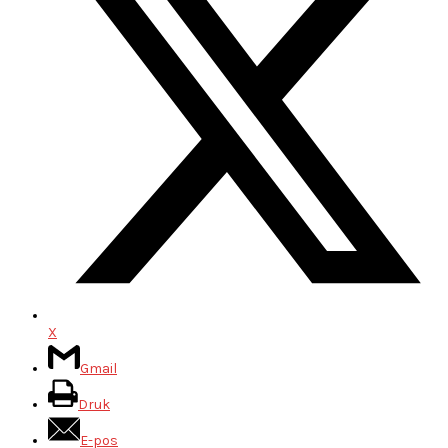
X
Gmail
Druk
E-pos