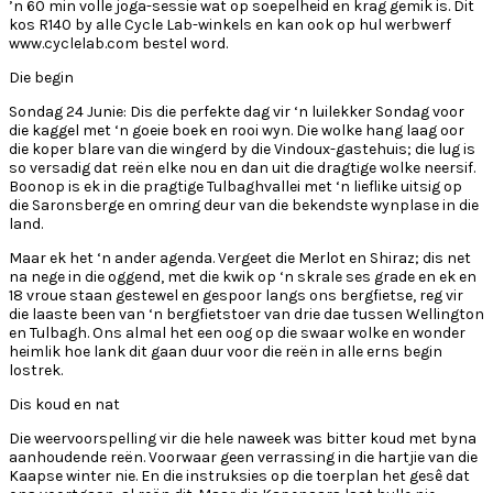
’n 60 min volle joga-sessie wat op soepelheid en krag gemik is. Dit
kos R140 by alle Cycle Lab-winkels en kan ook op hul werbwerf
www.cyclelab.com bestel word.
Die begin
Sondag 24 Junie: Dis die perfekte dag vir ‘n luilekker Sondag voor
die kaggel met ‘n goeie boek en rooi wyn. Die wolke hang laag oor
die koper blare van die wingerd by die Vindoux-gastehuis; die lug is
so versadig dat reën elke nou en dan uit die dragtige wolke neersif.
Boonop is ek in die pragtige Tulbaghvallei met ‘n lieflike uitsig op
die Saronsberge en omring deur van die bekendste wynplase in die
land.
Maar ek het ‘n ander agenda. Vergeet die Merlot en Shiraz; dis net
na nege in die oggend, met die kwik op ‘n skrale ses grade en ek en
18 vroue staan gestewel en gespoor langs ons bergfietse, reg vir
die laaste been van ‘n bergfietstoer van drie dae tussen Wellington
en Tulbagh. Ons almal het een oog op die swaar wolke en wonder
heimlik hoe lank dit gaan duur voor die reën in alle erns begin
lostrek.
Dis koud en nat
Die weervoorspelling vir die hele naweek was bitter koud met byna
aanhoudende reën. Voorwaar geen verrassing in die hartjie van die
Kaapse winter nie. En die instruksies op die toerplan het gesê dat