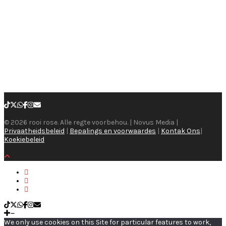
© 2026 rooi rose. Alle regte voorbehou. | Novus Media |
Privaatheidsbeleid
|
Bepalings en voorwaardes
|
Kontak Ons
|
Koekiebeleid
We only use cookies on this Site for particular features to work,