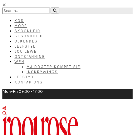
KOS
MODE
SKOONHEID
GESONDHEID
BEKENDES
LEEFSTYL
JOU LEWE
ONTSPANNING
WEN
MA DOGTER KOMPETISIE
INSKRYWINGS
LEESTYD
KONTAK ONS
Mon-Fri 09.00 - 17.00