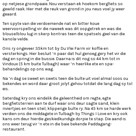
op netjiese grondpaaie. Nou verstaan ek hoekom bergfiets so
gewild raak. Hier met die reuk van grond in jou neus voel jy weer
geaard.
Ten spyte van die verdoemende nat en bitter koue
weervoorspelling vir die naweek was dit oopgetrek en was die
blouselblou lug in skerp kontras teen die spatsels geel van die
kanola-velde.
Ons ry ongeveer 35km tot by Du Vlei Farm vir koffie en
versterkings. Hier besluit ‘n paar dat hul genoeg gery het vir die
dag en spring in die bussie. Daarna is dit nog so 44 km tot in
Vindoux (5 km buite Tulbagh) waar ‘n heerlike ete en spa-
behandelings op ons wag.
Na ‘n dag se sweet en swets teen die bulte uit voel almal soos ou
bekendes en word daar groot jolyt gehou totdat die lang dag sy tol
eis.
Saterdag kry ons eindelik die geleentheid om regte, egte
bergfietsterrein aan te durf waar ons deur sagte sand, klein
riviertjies en teen steil, klipperige bulte ry. Na 45 km se harde werk
verdien ons die middagete in Tulbagh by Things I Love en kry ook
kans om deur hierdie geskiedkundige dorpie te stap. Die aand is
ons weer terug vir ‘n ete in die baie bekende Paddagang-
restaurant.