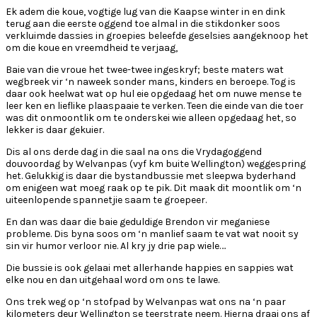
Ek adem die koue, vogtige lug van die Kaapse winter in en dink
terug aan die eerste oggend toe almal in die stikdonker soos
verkluimde dassies in groepies beleefde geselsies aangeknoop het
om die koue en vreemdheid te verjaag,
Baie van die vroue het twee-twee ingeskryf; beste maters wat
wegbreek vir ‘n naweek sonder mans, kinders en beroepe. Tog is
daar ook heelwat wat op hul eie opgedaag het om nuwe mense te
leer ken en lieflike plaaspaaie te verken. Teen die einde van die toer
was dit onmoontlik om te onderskei wie alleen opgedaag het, so
lekker is daar gekuier.
Dis al ons derde dag in die saal na ons die Vrydagoggend
douvoordag by Welvanpas (vyf km buite Wellington) weggespring
het. Gelukkig is daar die bystandbussie met sleepwa byderhand
om enigeen wat moeg raak op te pik. Dit maak dit moontlik om ‘n
uiteenlopende spannetjie saam te groepeer.
En dan was daar die baie geduldige Brendon vir meganiese
probleme. Dis byna soos om ‘n manlief saam te vat wat nooit sy
sin vir humor verloor nie. Al kry jy drie pap wiele….
Die bussie is ook gelaai met allerhande happies en sappies wat
elke nou en dan uitgehaal word om ons te lawe.
Ons trek weg op ‘n stofpad by Welvanpas wat ons na ‘n paar
kilometers deur Wellington se teerstrate neem. Hierna draai ons af