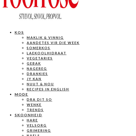
KOS
MAKLIK & VINNIG
AANDETES VIR DIE WEEK
SOMERKOS
LAEKOOLHIDRAAT
VEGETARIES
GEBAK
NAGEREG
DRANKIES
JY KAN
NUUT & NOU
RECIPES IN ENGLISH
MODE
DRA DIT SO
WENKE
TRENDS
SKOONHEID
HARE
VELSORG
GRIMERING
NAELS