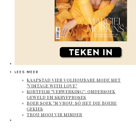
LEES MEER
KAAPSTAD VIER VOLHOUBARE MODE MET
‘VINTAGE WITH LOVE’
KORTFILM ‘VERWERKING’: ONDERSOEK
GEWELD EN SKRYFPROSES
BOER SOEK ‘N VROU: SÓ HET DIE BOERE
GEKIES
TROU MOOI VIR MINDER