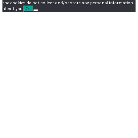
the cookies do not collect and/or store any personal information
about you.
Ok