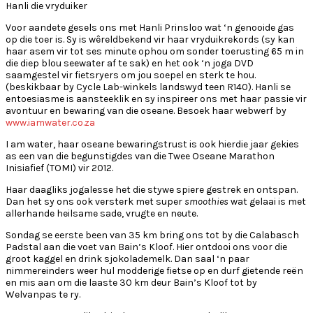
Hanli die vryduiker
Voor aandete gesels ons met Hanli Prinsloo wat ‘n genooide gas
op die toer is. Sy is wêreldbekend vir haar vryduikrekords (sy kan
haar asem vir tot ses minute ophou om sonder toerusting 65 m in
die diep blou seewater af te sak) en het ook ‘n joga DVD
saamgestel vir fietsryers om jou soepel en sterk te hou.
(beskikbaar by Cycle Lab-winkels landswyd teen R140). Hanli se
entoesiasme is aansteeklik en sy inspireer ons met haar passie vir
avontuur en bewaring van die oseane. Besoek haar webwerf by
www.iamwater.co.za
I am water, haar oseane bewaringstrust is ook hierdie jaar gekies
as een van die begunstigdes van die Twee Oseane Marathon
Inisiafief (TOMI) vir 2012.
Haar daagliks jogalesse het die stywe spiere gestrek en ontspan.
Dan het sy ons ook versterk met super
smoothies
wat gelaai is met
allerhande heilsame sade, vrugte en neute.
Sondag se eerste been van 35 km bring ons tot by die Calabasch
Padstal aan die voet van Bain’s Kloof. Hier ontdooi ons voor die
groot kaggel en drink sjokolademelk. Dan saal ‘n paar
nimmereinders weer hul modderige fietse op en durf gietende reën
en mis aan om die laaste 30 km deur Bain’s Kloof tot by
Welvanpas te ry.