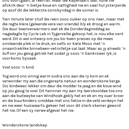
ons voortgaan, al reën dit. Maar die Kapenaars laat hulle nie
afskrik deur ‘n bietjie koue en nattigheid nie en saal hul ysterperde
op asof dit die lekkerste sonskyndag in die somer is.
Tien minute later stuif die reën soos suiker op ons neer, maar met
die regte klere (geleende vere van vriende) bly ek droog en warm.
Die duur beenverwarmers wat ek die Donderdagmiddag as
nagedagte by Cycle Lab in Tygervallei gekoop het, is nou elke sent
werd. Dit is wel ontwerp om jou bo-been presies op die mees
onvleiende plek in te druk, en selfs vir Kate Moss met ‘n
onaantreklike binnebeen-vetrolletjie sal laat. Maar as jy alreeds ‘n
buff
oor jou gesig getrek het sodat jy soos ‘n bankrower lyk, is
voorkoms bysaak.
Voel soos ‘n kind
Tog word ons vinnig warm sodra ons aan die ry kom en ek
verwonder my aan die ongerepte natuur en wonderskone berge.
Dis kindwees-lekker om deur die modder te jaag en die koue wind
op jou gesig te voel. Dit herinner my aan my laerskooldae toe ons
aan die buitewyke van Windhoek gebly het en ek en my ouer broer
en die buurkinders smiddae met ons fietse in die veld verdwyn het
en nie weer huiswaarts gekeer het voor dit sterk skemer geword
het nie. Of een sy nerwe afgeval het nie.
Wonderskone landskap