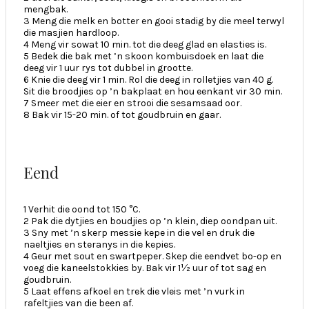
mengbak.
3 Meng die melk en botter en gooi stadig by die meel terwyl
die masjien hardloop.
4 Meng vir sowat 10 min. tot die deeg glad en elasties is.
5 Bedek die bak met ’n skoon kombuisdoek en laat die
deeg vir 1 uur rys tot dubbel in grootte.
6 Knie die deeg vir 1 min. Rol die deeg in rolletjies van 40 g.
Sit die broodjies op ’n bakplaat en hou eenkant vir 30 min.
7 Smeer met die eier en strooi die sesamsaad oor.
8 Bak vir 15-20 min. of tot goudbruin en gaar.
Eend
1 Verhit die oond tot 150 °C.
2 Pak die dytjies en boudjies op ’n klein, diep oondpan uit.
3 Sny met ’n skerp messie kepe in die vel en druk die
naeltjies en steranys in die kepies.
4 Geur met sout en swartpeper. Skep die eendvet bo-op en
voeg die kaneelstokkies by. Bak vir 1½ uur of tot sag en
goudbruin.
5 Laat effens afkoel en trek die vleis met ’n vurk in
rafeltjies van die been af.