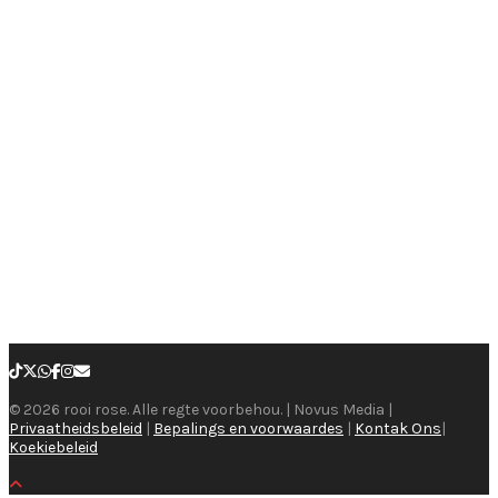
© 2026 rooi rose. Alle regte voorbehou. | Novus Media |
Privaatheidsbeleid
|
Bepalings en voorwaardes
|
Kontak Ons
|
Koekiebeleid