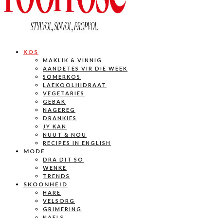
KOS
MAKLIK & VINNIG
AANDETES VIR DIE WEEK
SOMERKOS
LAEKOOLHIDRAAT
VEGETARIES
GEBAK
NAGEREG
DRANKIES
JY KAN
NUUT & NOU
RECIPES IN ENGLISH
MODE
DRA DIT SO
WENKE
TRENDS
SKOONHEID
HARE
VELSORG
GRIMERING
NAELS