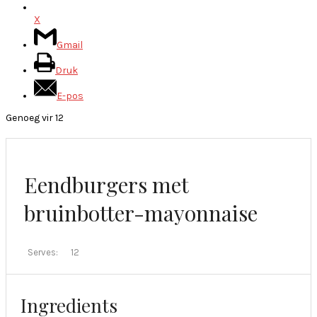
X
Gmail
Druk
E-pos
Genoeg vir 12
Eendburgers met
bruinbotter-mayonnaise
Serves:
12
Ingredients