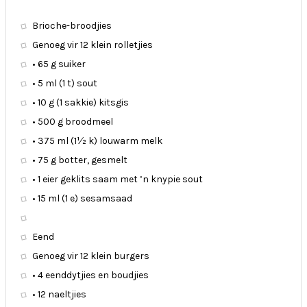
Brioche-broodjies
Genoeg vir 12 klein rolletjies
• 65 g suiker
• 5 ml (1 t) sout
• 10 g (1 sakkie) kitsgis
• 500 g broodmeel
• 375 ml (1½ k) louwarm melk
• 75 g botter, gesmelt
• 1 eier geklits saam met ’n knypie sout
• 15 ml (1 e) sesamsaad
Eend
Genoeg vir 12 klein burgers
• 4 eenddytjies en boudjies
• 12 naeltjies