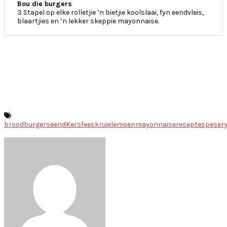
Bou die burgers
3 Stapel op elke rolletjie ’n bietjie koolslaai, fyn eendvleis,
blaartjies en ’n lekker skeppie mayonnaise.
brood
burgers
eend
Kersfees
kruie
lemoen
mayonnaise
resepte
speser