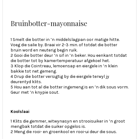
Bruinbotter-mayonnaise
1 Smelt die botter in ’n middelslagpan oor matige hitte.
Voeg die salie by. Braai vir 2-3 min. of totdat die botter
bruin word en neuterig begin ruik.
2 Gooi die botter deur ’n sif in ’n beker. Hou eenkant totdat
die botter tot by kamertemperatuur afgekoel het.
3 Klop die Cointreau, lemoensap en eiergele in ’n klein
bakkie tot net gemeng.
4 Drup die botter versigtig by die eiergele terwyl jy
deurentyd klits.
5 Hou aan tot al die botter ingemeng is en ’n dik sous vorm.
Geur met ’n knypie sout.
Koolslaai
1 Klits die gemmer, witwynasyn en strooisuiker in ’n groot
mengbak totdat die suiker opgelos is.
2 Meng die rooi- en groenkool en rooi-ui deur die sous.