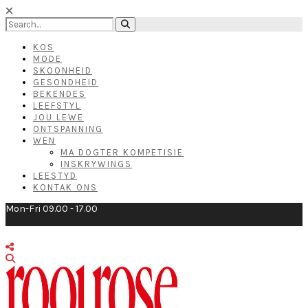
KOS
MODE
SKOONHEID
GESONDHEID
BEKENDES
LEEFSTYL
JOU LEWE
ONTSPANNING
WEN
MA DOGTER KOMPETISIE
INSKRYWINGS
LEESTYD
KONTAK ONS
Mon-Fri 09.00 - 17.00