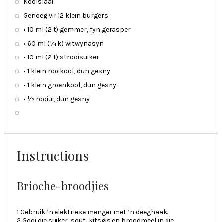
Koolslaai
Genoeg vir 12 klein burgers
• 10 ml (2 t) gemmer, fyn gerasper
• 60 ml (¼ k) witwynasyn
• 10 ml (2 t) strooisuiker
• 1 klein rooikool, dun gesny
• 1 klein groenkool, dun gesny
• ½ rooiui, dun gesny
Instructions
Brioche-broodjies
1 Gebruik ’n elektriese menger met ’n deeghaak.
2 Gooi die suiker, sout, kitsgis en broodmeel in die