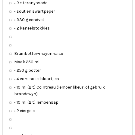
• 3 steranyssade
• sout en swartpeper
• 330 g eendvet
• 2 kaneelstokkies
Bruinbotter-mayonnaise
Maak 250 ml
• 250 g botter
• 4 vars salie-blaartjies
• 10 ml (2 t) Cointreau (lemoenlikeur, of gebruik
brandewyn)
• 10 ml (2 t) lemoensap
• 2 eiergele