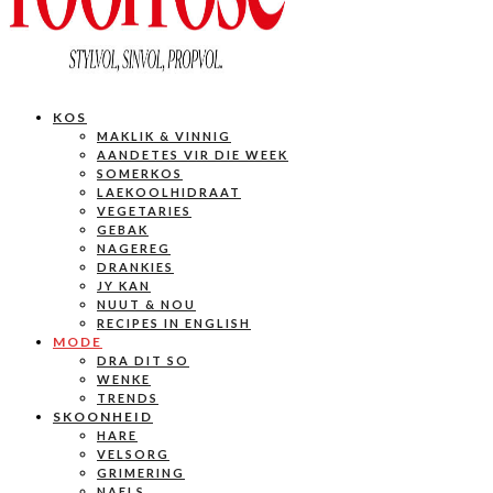
KOS
MAKLIK & VINNIG
AANDETES VIR DIE WEEK
SOMERKOS
LAEKOOLHIDRAAT
VEGETARIES
GEBAK
NAGEREG
DRANKIES
JY KAN
NUUT & NOU
RECIPES IN ENGLISH
MODE
DRA DIT SO
WENKE
TRENDS
SKOONHEID
HARE
VELSORG
GRIMERING
NAELS