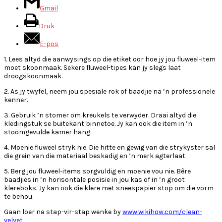
Gmail
Druk
E-pos
1. Lees altyd die aanwysings op die etiket oor hoe jy jou fluweel-item
moet skoonmaak. Sekere fluweel-tipes kan jy slegs laat
droogskoonmaak.
2. As jy twyfel, neem jou spesiale rok of baadjie na ’n professionele
kenner.
3. Gebruik ’n stomer om kreukels te verwyder. Draai altyd die
kledingstuk se buitekant binnetoe. Jy kan ook die item in ’n
stoomgevulde kamer hang.
4. Moenie fluweel stryk nie. Die hitte en gewig van die strykyster sal
die grein van die materiaal beskadig en ’n merk agterlaat.
5. Berg jou fluweel-items sorgvuldig en moenie vou nie. Bêre
baadjies in ’n horisontale posisie in jou kas of in ’n groot
klereboks. Jy kan ook die klere met sneespapier stop om die vorm
te behou.
Gaan loer na stap-vir-stap wenke by
www.wikihow.com/clean-
velvet