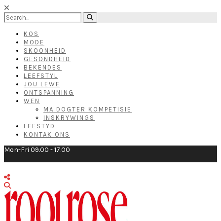
KOS
MODE
SKOONHEID
GESONDHEID
BEKENDES
LEEFSTYL
JOU LEWE
ONTSPANNING
WEN
MA DOGTER KOMPETISIE
INSKRYWINGS
LEESTYD
KONTAK ONS
Mon-Fri 09.00 - 17.00