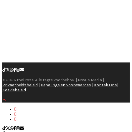
© 2026 rooi rose. Alle regte voorbehou. | Novus Media |
Privaatheidsbeleid
|
Bepalings en voorwaardes
|
Kontak Ons
|
Koekiebeleid