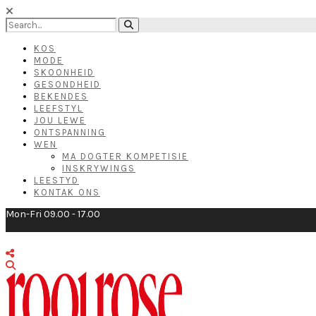
KOS
MODE
SKOONHEID
GESONDHEID
BEKENDES
LEEFSTYL
JOU LEWE
ONTSPANNING
WEN
MA DOGTER KOMPETISIE
INSKRYWINGS
LEESTYD
KONTAK ONS
Mon-Fri 09.00 - 17.00