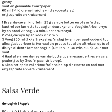
gesny
sout en gemaalde swartpeper
60 ml (¼ k) crème fraîche vir die voorsitslag
ertjiespruite en kruisement
1 Braai die uie en knoffel in 25 g van die botter en olie in ’n diep
kastrol oor lae hitte tot sag en deurskynend. Voeg die Arborio-rys
by en braai vir nog 3-4 min. Roer deurentyd.
2 Voeg die wyn by en kook vir 2 min.
3 Voeg 250 ml (1 k) aftreksel op ’n slag by en roer aanhoudend tot
alles geabsorbeer is. Herhaal die proses tot al die aftreksel op is of
die rys al dente (amper sag) is. (Dit kan 25-30 min. duur.) Geur met
sout.
4 Haal af en roer die res van die botter, parmesaan, ertjies en vars
peulertjies by (hou ’n paar vir bo-op).
5 Skep eetlepels vol crème fraîche bo-op die risotto en tooi met
ertjiespruite en vars kruisement.
Salsa Verde
Genoeg vir 1 koppie
80 ml (½ k) olyf- of avokado-olie