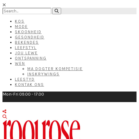
KOS
MODE
SKOONHEID
GESONDHEID
BEKENDES
LEEFSTYL
JOU LEWE
ONTSPANNING
WEN
MA DOGTER KOMPETISIE
INSKRYWINGS
LEESTYD
KONTAK ONS
Mon-Fri 09.00 - 17.00