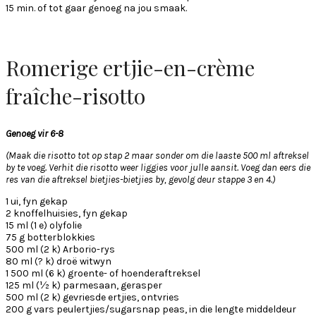
15 min. of tot gaar genoeg na jou smaak.
Romerige ertjie-en-crème
fraîche-risotto
Genoeg vir 6-8
(Maak die risotto tot op stap 2 maar sonder om die laaste 500 ml aftreksel
by te voeg. Verhit die risotto weer liggies voor julle aansit. Voeg dan eers die
res van die aftreksel bietjies-bietjies by, gevolg deur stappe 3 en 4.)
1 ui, fyn gekap
2 knoffelhuisies, fyn gekap
15 ml (1 e) olyfolie
75 g botterblokkies
500 ml (2 k) Arborio-rys
80 ml (? k) droë witwyn
1 500 ml (6 k) groente- of hoenderaftreksel
125 ml (½ k) parmesaan, gerasper
500 ml (2 k) gevriesde ertjies, ontvries
200 g vars peulertjies/sugarsnap peas, in die lengte middeldeur