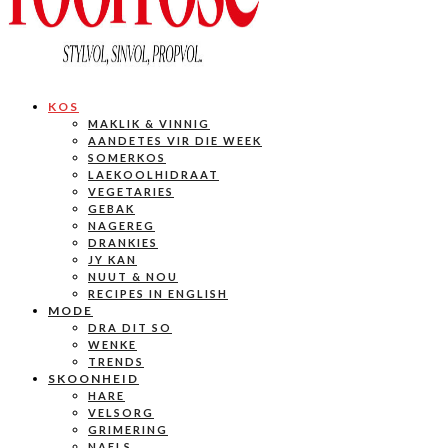
KOS
MAKLIK & VINNIG
AANDETES VIR DIE WEEK
SOMERKOS
LAEKOOLHIDRAAT
VEGETARIES
GEBAK
NAGEREG
DRANKIES
JY KAN
NUUT & NOU
RECIPES IN ENGLISH
MODE
DRA DIT SO
WENKE
TRENDS
SKOONHEID
HARE
VELSORG
GRIMERING
NAELS