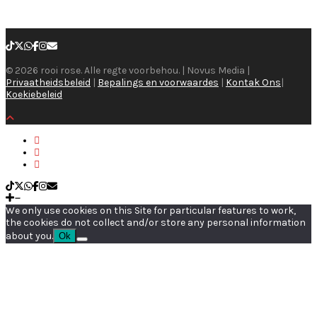
© 2026 rooi rose. Alle regte voorbehou. | Novus Media |
Privaatheidsbeleid
|
Bepalings en voorwaardes
|
Kontak Ons
|
Koekiebeleid
We only use cookies on this Site for particular features to work,
the cookies do not collect and/or store any personal information
about you.
Ok