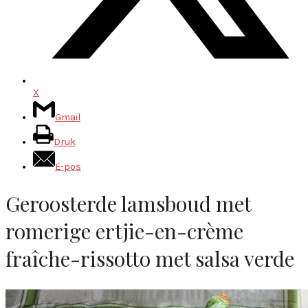
X
Gmail
Druk
E-pos
Geroosterde lamsboud met
romerige ertjie-en-crème
fraîche-rissotto met salsa verde