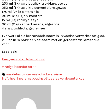
250 ml (1 k) vars basiliekruid-blare, gewas
250 ml (1 k) vars kruisementblare, gewas
125 ml (½ k) pietersielie
30 ml (2 e) Dijon-mosterd
15 ml (1 e) rooiwyn-asyn
30 ml (2 e) kappertjiesade, afgespoel
4 ansjovisfilette, gedreineer
1 Verwerk al die bestanddele saam in ’n voedselverwerker tot glad.
2 Skep in ’n bakkie en sit saam met die geroosterde lamsboud
voor.
Lees ook:
Heel geroosterde lamsboud
Vinnige hoenderkerrie
aandetes vir die week
chicken
crème
fraîche
ertjies
lamsboud
risotto
salsa verde
winterkos