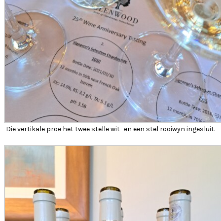
Die vertikale proe het twee stelle wit- en een stel rooiwyn ingesluit.