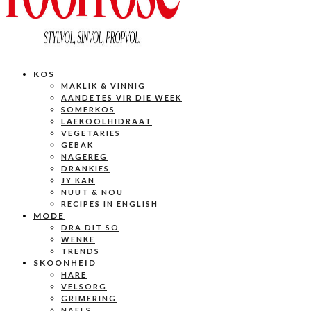
KOS
MAKLIK & VINNIG
AANDETES VIR DIE WEEK
SOMERKOS
LAEKOOLHIDRAAT
VEGETARIES
GEBAK
NAGEREG
DRANKIES
JY KAN
NUUT & NOU
RECIPES IN ENGLISH
MODE
DRA DIT SO
WENKE
TRENDS
SKOONHEID
HARE
VELSORG
GRIMERING
NAELS