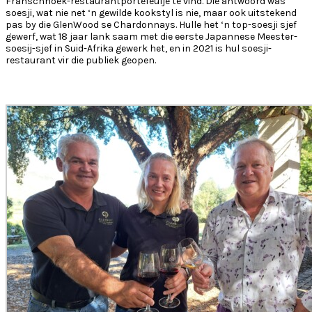
Franschhoek-restaurantportefeulje te vind. Die antwoord was
soesji, wat nie net ‘n gewilde kookstyl is nie, maar ook uitstekend
pas by die GlenWood se Chardonnays. Hulle het ‘n top-soesji sjef
gewerf, wat 18 jaar lank saam met die eerste Japannese Meester-
soesij-sjef in Suid-Afrika gewerk het, en in 2021 is hul soesji-
restaurant vir die publiek geopen.