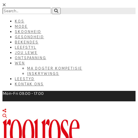
KOS
MODE
SKOONHEID
GESONDHEID
BEKENDES
LEEFSTYL
JOU LEWE
ONTSPANNING
WEN
MA DOGTER KOMPETISIE
INSKRYWINGS
LEESTYD
KONTAK ONS
Mon-Fri 09.00 - 17.00