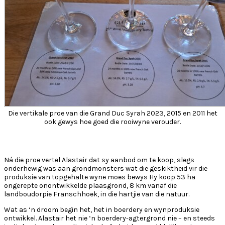
Die vertikale proe van die Grand Duc Syrah 2023, 2015 en 2011 het
ook gewys hoe goed die rooiwyne verouder.
Ná die proe vertel Alastair dat sy aanbod om te koop, slegs
onderhewig was aan grondmonsters wat die geskiktheid vir die
produksie van topgehalte wyne moes bewys Hy koop 53 ha
ongerepte onontwikkelde plaasgrond, 8 km vanaf die
landboudorpie Franschhoek, in die hartjie van die natuur.
Wat as ‘n droom begin het, het in boerdery en wynproduksie
ontwikkel. Alastair het nie ‘n boerdery-agtergrond nie – en steeds