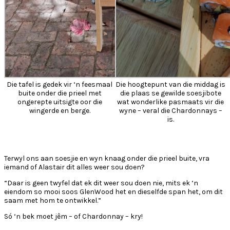
Die tafel is gedek vir ‘n feesmaal
Die hoogtepunt van die middag is
buite onder die prieel met
die plaas se gewilde soesjibote
ongerepte uitsigte oor die
wat wonderlike pasmaats vir die
wingerde en berge.
wyne – veral die Chardonnays –
is.
Terwyl ons aan soesjie en wyn knaag onder die prieel buite, vra
iemand of Alastair dit alles weer sou doen?
“Daar is geen twyfel dat ek dit weer sou doen nie, mits ek ‘n
eiendom so mooi soos GlenWood het en dieselfde span het, om dit
saam met hom te ontwikkel.”
Só ‘n bek moet jêm – of Chardonnay – kry!