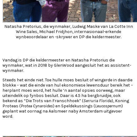
Natasha Pretorius, die wynmaker, Ludwig Maske van La Cotte Inn
Wine Sales, Michael Fridjhon, internasionaal-erkende
wynbeoordelaar en -skrywer en DP die keldermeester.
Vandag is DP die keldermeester en Natasha Pretorius die
wynmaker, wat in 2018 by GlenWood aangesluit het as assistent-
wynmaker.
Steeds het einde niet. Toe hulle moes besluit of wingerde in daardie
blokke – wat die einde van hul ekonomiese lewensduur bereik het –
herplant moes word, het hulle ‘n aantal opsies oorweeg, maar
uiteindelik op fynbos besluit. Daar is 4.5 ha bergbruidjie, ook
bekend as “Die Trots van Franschhoek” (
Serruria Florida
), Koning
Proteas (
Protea Cynaroides
) en Speldekussings (
Leucospernum
)
geplant wat oornag na Aalsmeer naby Amsterdam uitgevoer
word.