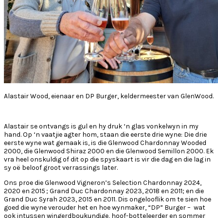
Alastair Wood, eienaar en DP Burger, keldermeester van GlenWood.
Alastair se ontvangs is gul en hy druk ‘n glas vonkelwyn in my
hand. Op ‘n vaatjie agter hom, staan die eerste drie wyne: Die drie
eerste wyne wat gemaak is, is die Glenwood Chardonnay Wooded
2000, die Glenwood Shiraz 2000 en die Glenwood Semillon 2000. Ek
vra heel onskuldig of dit op die spyskaart is vir die dag en die lag in
sy oë beloof groot verrassings later.
Ons proe die Glenwood Vigneron’s Selection Chardonnay 2024,
2020 en 2015 ; Grand Duc Chardonnay 2023, 2018 en 2011; en die
Grand Duc Syrah 2023, 2015 en 2011. Dis ongelooflik om te sien hoe
goed die wyne verouder het en hoe wynmaker, “DP” Burger – wat
ook intussen wingerdboukundige, hoof-botteleerder en sommer