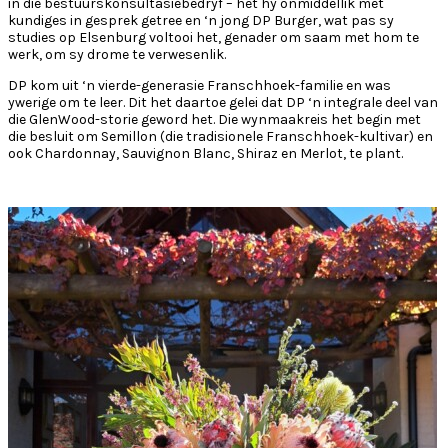
in die bestuurskonsultasiebedryf – het hy onmiddellik met
kundiges in gesprek getree en ‘n jong DP Burger, wat pas sy
studies op Elsenburg voltooi het, genader om saam met hom te
werk, om sy drome te verwesenlik.
DP kom uit ‘n vierde-generasie Franschhoek-familie en was
ywerige om te leer. Dit het daartoe gelei dat DP ‘n integrale deel van
die GlenWood-storie geword het. Die wynmaakreis het begin met
die besluit om Semillon (die tradisionele Franschhoek-kultivar) en
ook Chardonnay, Sauvignon Blanc, Shiraz en Merlot, te plant.