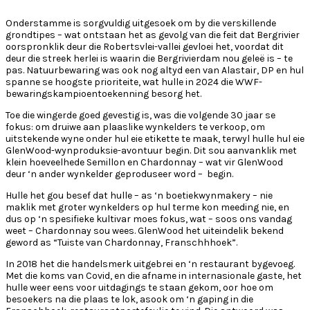
Onderstamme is sorgvuldig uitgesoek om by die verskillende
grondtipes – wat ontstaan
het as gevolg van die feit dat Bergrivier
oorspronklik deur die Robertsvlei-vallei gevloei het, voordat dit
deur die streek herlei is waarin die Bergrivierdam nou geleë is – te
pas. Natuurbewaring was ook nog altyd een van Alastair, DP en hul
spanne se hoogste prioriteite, wat hulle in 2024 die WWF-
bewaringskampioentoekenning besorg het.
Toe die wingerde goed gevestig is, was die volgende 30 jaar se
fokus: om druiwe aan plaaslike wynkelders te verkoop, om
uitstekende wyne onder hul eie etikette te maak, terwyl hulle hul eie
GlenWood-wynproduksie-avontuur begin. Dit sou aanvanklik met
klein hoeveelhede Semillon en Chardonnay – wat vir GlenWood
deur ‘n ander wynkelder geproduseer word – begin.
Hulle het gou besef dat hulle – as ‘n boetiekwynmakery – nie
maklik met groter wynkelders op hul terme kon meeding nie, en
dus op ‘n spesifieke kultivar moes fokus, wat – soos ons vandag
weet – Chardonnay sou wees. GlenWood het uiteindelik bekend
geword as “Tuiste van Chardonnay, Franschhhoek”.
In 2018 het die handelsmerk uitgebrei en ‘n restaurant bygevoeg.
Met die koms van Covid, en die afname in internasionale gaste, het
hulle weer eens voor uitdagings te staan
gekom, oor hoe om
besoekers na die plaas te lok, asook om ‘n gaping in die