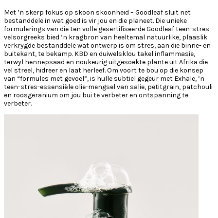
Met ’n skerp fokus op skoon skoonheid – Goodleaf sluit net
bestanddele in wat goed is vir jou en die planeet. Die unieke
formulerings van die ten volle gesertifiseerde Goodleaf teen-stres
velsorgreeks bied ’n kragbron van heeltemal natuurlike, plaaslik
verkrygde bestanddele wat ontwerp is om stres, aan die binne- en
buitekant, te bekamp. KBD en duiwelsklou takel inflammasie,
terwyl hennepsaad en noukeurig uitgesoekte plante uit Afrika die
vel streel, hidreer en laat herleef. Om voort te bou op die konsep
van “formules met gevoel”, is hulle subtiel gegeur met Exhale, ’n
teen-stres-essensiële olie-mengsel van salie, petitgrain, patchouli
en roosgeranium om jou bui te verbeter en ontspanning te
verbeter.