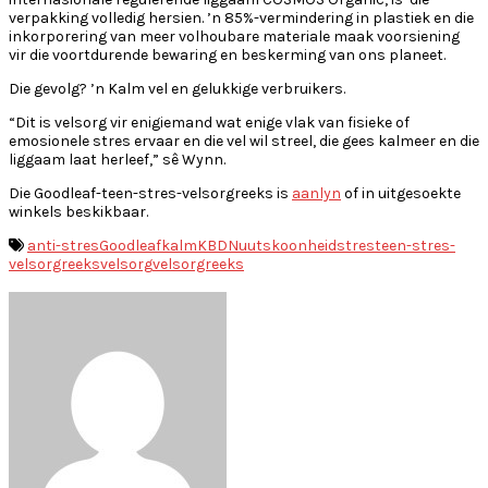
verpakking volledig hersien. ’n 85%-vermindering in plastiek en die
inkorporering van meer volhoubare materiale maak voorsiening
vir die voortdurende bewaring en beskerming van ons planeet.
Die gevolg? ’n Kalm vel en gelukkige verbruikers.
“Dit is velsorg vir enigiemand wat enige vlak van fisieke of
emosionele stres ervaar en die vel wil streel, die gees kalmeer en die
liggaam laat herleef,” sê Wynn.
Die Goodleaf-teen-stres-velsorgreeks is
aanlyn
of in uitgesoekte
winkels beskikbaar.
anti-stres
Goodleaf
kalm
KBD
Nuut
skoonheid
stres
teen-stres-
velsorgreeks
velsorg
velsorgreeks