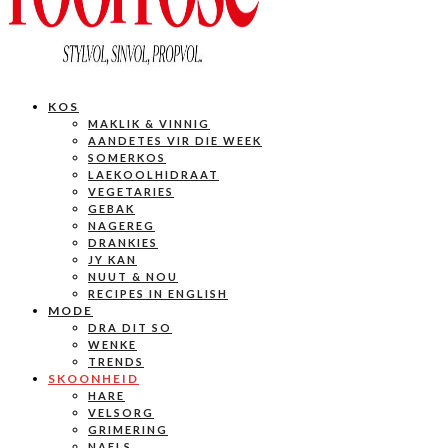
KOS
MAKLIK & VINNIG
AANDETES VIR DIE WEEK
SOMERKOS
LAEKOOLHIDRAAT
VEGETARIES
GEBAK
NAGEREG
DRANKIES
JY KAN
NUUT & NOU
RECIPES IN ENGLISH
MODE
DRA DIT SO
WENKE
TRENDS
SKOONHEID
HARE
VELSORG
GRIMERING
NAELS