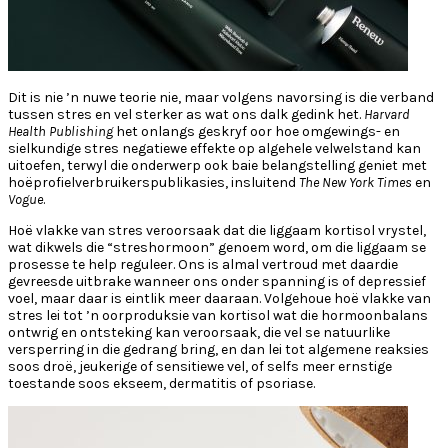
Dit is nie ’n nuwe teorie nie, maar volgens navorsing is die verband
tussen stres en vel sterker as wat ons dalk gedink het.
Harvard
Health Publishing
het onlangs geskryf oor hoe omgewings- en
sielkundige stres negatiewe effekte op algehele velwelstand kan
uitoefen, terwyl die onderwerp ook baie belangstelling geniet met
hoëprofielverbruikerspublikasies, insluitend
The New York Times
en
Vogue
.
Hoë vlakke van stres veroorsaak dat die liggaam kortisol vrystel,
wat dikwels die “streshormoon” genoem word, om die liggaam se
prosesse te help reguleer. Ons is almal vertroud met daardie
gevreesde uitbrake wanneer ons onder spanning is of depressief
voel, maar daar is eintlik meer daaraan. Volgehoue hoë vlakke van
stres lei tot ’n oorproduksie van kortisol wat die hormoonbalans
ontwrig en ontsteking kan veroorsaak, die vel se natuurlike
versperring in die gedrang bring, en dan lei tot algemene reaksies
soos droë, jeukerige of sensitiewe vel, of selfs meer ernstige
toestande soos ekseem, dermatitis of psoriase.