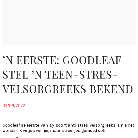
’N EERSTE: GOODLEAF
STEL ’N TEEN-STRES-
VELSORGREEKS BEKEND
08/09/2022
~
Goodleaf se eerste-van-sy-soort anti-stres-velsorgreeks is nie net
wonderlik vir jou vel nie, maar streel jou gemoed ook.