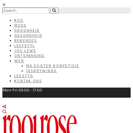
KOS
MODE
SKOONHEID
GESONDHEID
BEKENDES
LEEFSTYL
JOU LEWE
ONTSPANNING
WEN
MA DOGTER KOMPETISIE
INSKRYWINGS
LEESTYD
KONTAK ONS
Mon-Fri 09.00 - 17.00