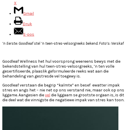
X
Gmail
Druk
E-pos
’n Eerste: Goodleaf stel ’n teen-stres-velsorgreeks bekend. Foto’s: Verskaf
Goodleaf Wellness het hul voorsprong weereens bewys met die
bekendstelling van hul teen-stres-velsorgreeks, ’n ten volle
gesertifiseerde, plaaslik geformuleerde reeks wat aan die
behandeling van gestresde vel toegewy is.
Goodleaf verstaan die begrip “kalmte” en besef
ewatter impak
stres en angs het – nie net op ons verstand nie, maar ook op ons
liggame. Aangesien die
vel
die liggaam se grootste orgaan is, is dit
die deel wat die vinnigste die negatiewe impak van stres kan toon.