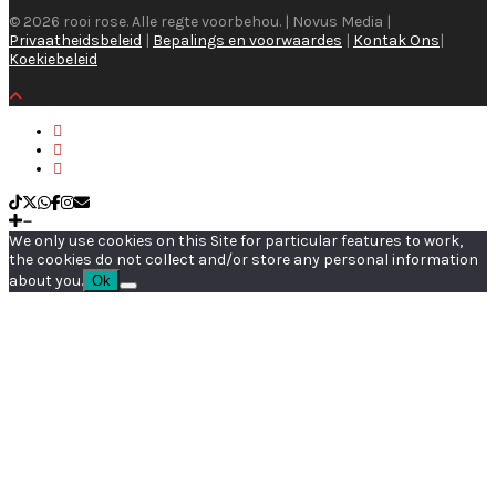
© 2026 rooi rose. Alle regte voorbehou. | Novus Media |
Privaatheidsbeleid
|
Bepalings en voorwaardes
|
Kontak Ons
|
Koekiebeleid
We only use cookies on this Site for particular features to work,
the cookies do not collect and/or store any personal information
about you.
Ok