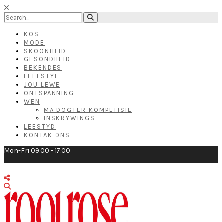
KOS
MODE
SKOONHEID
GESONDHEID
BEKENDES
LEEFSTYL
JOU LEWE
ONTSPANNING
WEN
MA DOGTER KOMPETISIE
INSKRYWINGS
LEESTYD
KONTAK ONS
Mon-Fri 09.00 - 17.00