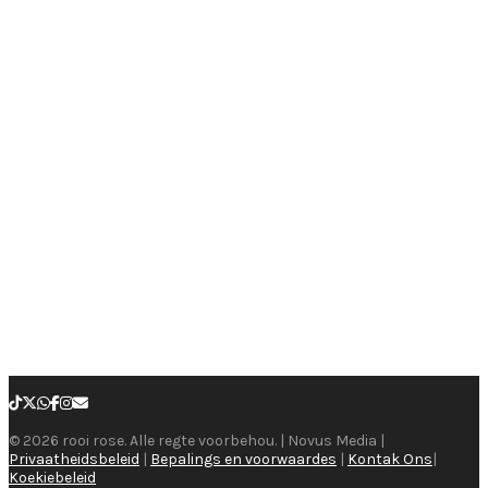
© 2026 rooi rose. Alle regte voorbehou. | Novus Media |
Privaatheidsbeleid
|
Bepalings en voorwaardes
|
Kontak Ons
|
Koekiebeleid