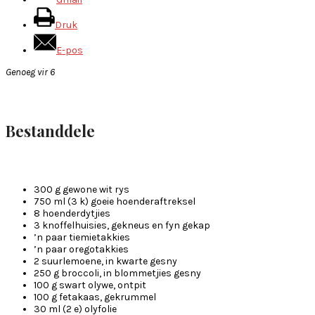
Druk
E-pos
Genoeg vir 6
Bestanddele
300 g gewone wit rys
750 ml (3 k) goeie hoenderaftreksel
8 hoenderdytjies
3 knoffelhuisies, gekneus en fyn gekap
’n paar tiemietakkies
’n paar oregotakkies
2 suurlemoene, in kwarte gesny
250 g broccoli, in blommetjies gesny
100 g swart olywe, ontpit
100 g fetakaas, gekrummel
30 ml (2 e) olyfolie