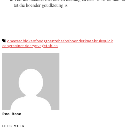
tot die hoender goudkleurig is.
cheese
chicken
food
groente
herbs
hoender
kaas
kruie
quick
easy
recipes
rice
rys
vegetables
Rooi Rose
LEES MEER