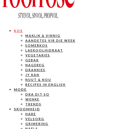
KOS
MAKLIK & VINNIG
AANDETES VIR DIE WEEK
SOMERKOS
LAEKOOLHIDRAAT
VEGETARIES
GEBAK
NAGEREG
DRANKIES
JY KAN
NUUT & NOU
RECIPES IN ENGLISH
MODE
DRA DIT SO
WENKE
TRENDS
SKOONHEID
HARE
VELSORG
GRIMERING
NAELS