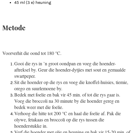
45 ml (3 e) heuning
Metode
Voorverhit die oond tot 180 °C.
Gooi die rys in ’n groot oondpan en voeg die hoender-
aftreksel by. Geur die hoender-dytjies met sout en gemaalde
swartpeper.
Sit die hoender op die rys en voeg die knoffel-huisies, tiemie,
orego en suurlemoene by.
Bedek met foelie en bak vir 45 min. of tot die rys gaar is.
Voeg die broccoli na 30 minute by die hoender gereg en
bedek weer met die foelie.
Verhoog die hitte tot 200 °C en haal die foelie af. Pak die
olywe, fetakaas en broccoli op die rys tussen die
hoenderstukke in.
Verf die hoender met olie en heuning en bak vir 15-20 min. of