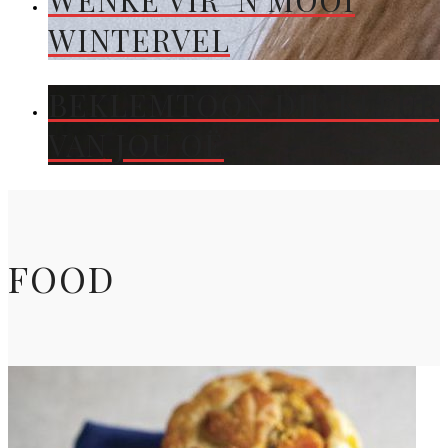
WENKE VIR ’N MOOI
WINTERVEL
BEKLEMTOON DIE KLEUR
VAN JOU OË
FOOD