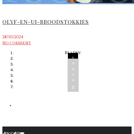
OLYF-EN-UI-BROODSTOKKIES
28/10/2024
No Comment
Bladsy:
1
2
3
4
5
»