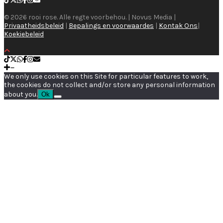
© 2026 rooi rose. Alle regte voorbehou. | Novus Media |
Privaatheidsbeleid
|
Bepalings en voorwaardes
|
Kontak Ons
|
Koekiebeleid
We only use cookies on this Site for particular features to work,
the cookies do not collect and/or store any personal information
about you.
Ok