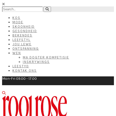
KOS
MODE
SKOONHEID
GESONDHEID
BEKENDES
LEEFSTYL
JOU LEWE
ONTSPANNING
WEN
MA DOGTER KOMPETISIE
INSKRYWINGS
LEESTYD
KONTAK ONS
Mon-Fri 09.00 - 17.00