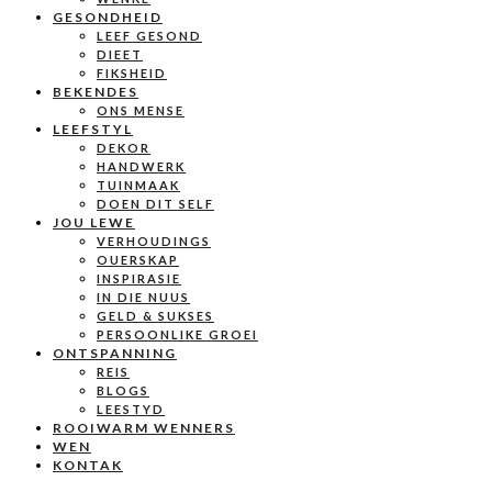
GESONDHEID
LEEF GESOND
DIEET
FIKSHEID
BEKENDES
ONS MENSE
LEEFSTYL
DEKOR
HANDWERK
TUINMAAK
DOEN DIT SELF
JOU LEWE
VERHOUDINGS
OUERSKAP
INSPIRASIE
IN DIE NUUS
GELD & SUKSES
PERSOONLIKE GROEI
ONTSPANNING
REIS
BLOGS
LEESTYD
ROOIWARM WENNERS
WEN
KONTAK