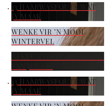
13 HAARWASFOUTE WAT
JY MAAK
WENKE VIR ’N MOOI
WINTERVEL
BEKLEMTOON DIE KLEUR
VAN JOU OË
13 HAARWASFOUTE WAT
JY MAAK