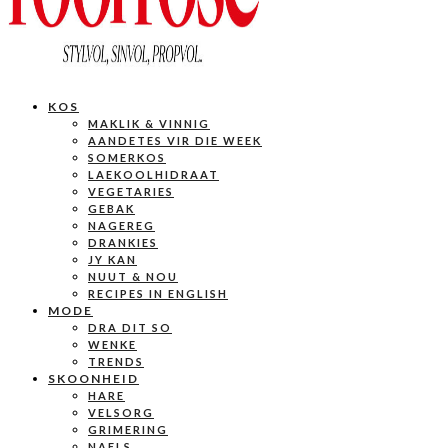
KOS
MAKLIK & VINNIG
AANDETES VIR DIE WEEK
SOMERKOS
LAEKOOLHIDRAAT
VEGETARIES
GEBAK
NAGEREG
DRANKIES
JY KAN
NUUT & NOU
RECIPES IN ENGLISH
MODE
DRA DIT SO
WENKE
TRENDS
SKOONHEID
HARE
VELSORG
GRIMERING
NAELS