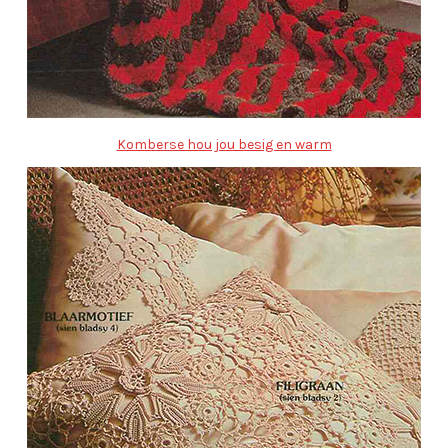
Komberse hou jou besig en warm