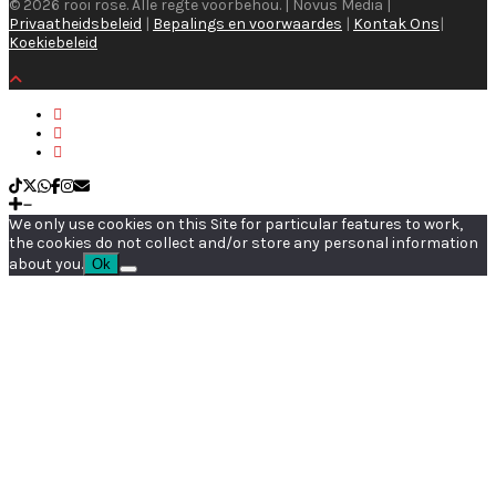
© 2026 rooi rose. Alle regte voorbehou. | Novus Media |
Privaatheidsbeleid
|
Bepalings en voorwaardes
|
Kontak Ons
|
Koekiebeleid
We only use cookies on this Site for particular features to work,
the cookies do not collect and/or store any personal information
about you.
Ok