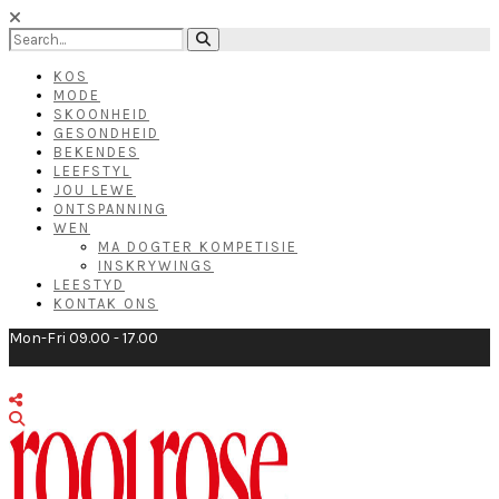
KOS
MODE
SKOONHEID
GESONDHEID
BEKENDES
LEEFSTYL
JOU LEWE
ONTSPANNING
WEN
MA DOGTER KOMPETISIE
INSKRYWINGS
LEESTYD
KONTAK ONS
Mon-Fri 09.00 - 17.00