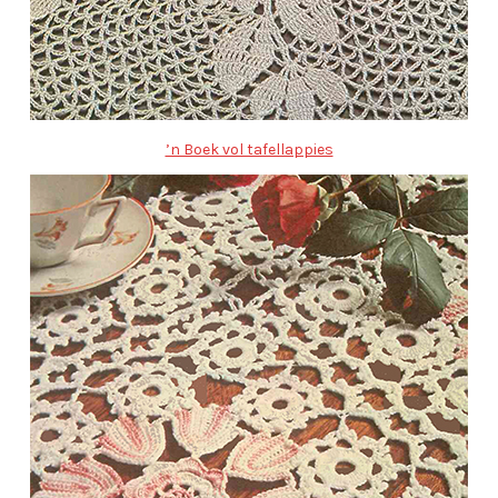
’n Boek vol tafellappies