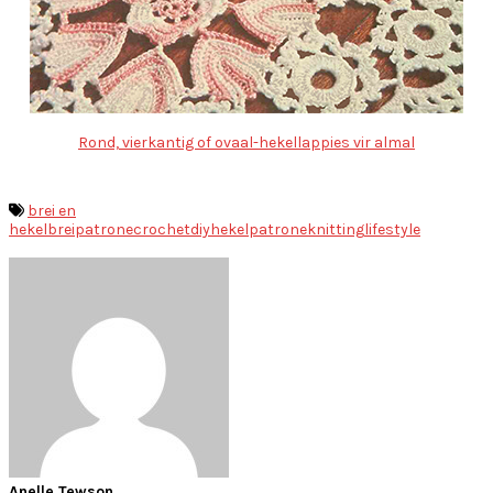
Rond, vierkantig of ovaal-hekellappies vir almal
brei en
hekel
breipatrone
crochet
diy
hekelpatrone
knitting
lifestyle
Anelle Tewson