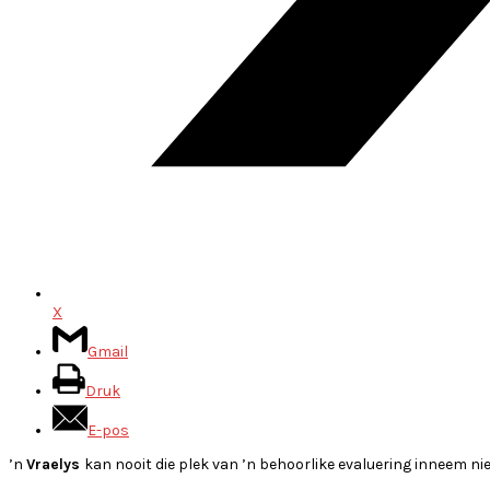
X
Gmail
Druk
E-pos
’n
Vraelys
kan nooit die plek van ’n behoorlike evaluering inneem nie, 