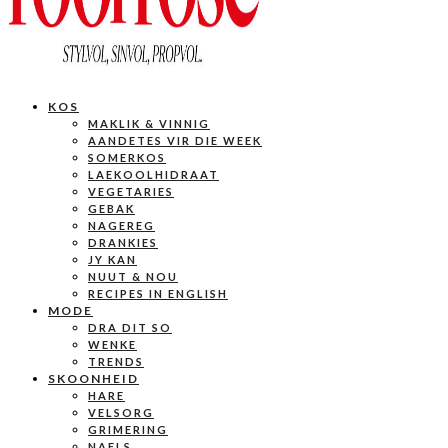
KOS
MAKLIK & VINNIG
AANDETES VIR DIE WEEK
SOMERKOS
LAEKOOLHIDRAAT
VEGETARIES
GEBAK
NAGEREG
DRANKIES
JY KAN
NUUT & NOU
RECIPES IN ENGLISH
MODE
DRA DIT SO
WENKE
TRENDS
SKOONHEID
HARE
VELSORG
GRIMERING
NAELS