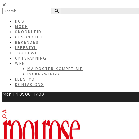
KOS
MODE
SKOONHEID
GESONDHEID
BEKENDES
LEEFSTYL
JOU LEWE
ONTSPANNING
WEN
MA DOGTER KOMPETISIE
INSKRYWINGS
LEESTYD
KONTAK ONS
Mon-Fri 09.00 - 17.00