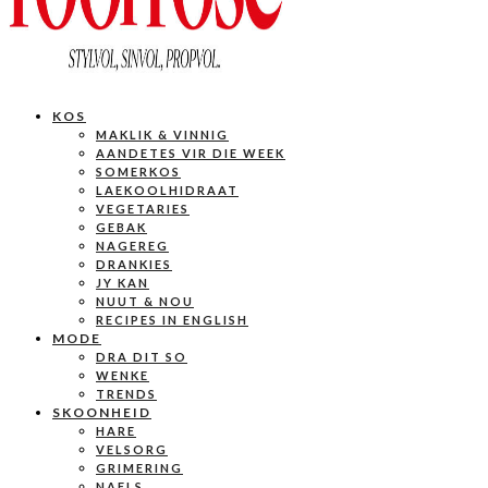
KOS
MAKLIK & VINNIG
AANDETES VIR DIE WEEK
SOMERKOS
LAEKOOLHIDRAAT
VEGETARIES
GEBAK
NAGEREG
DRANKIES
JY KAN
NUUT & NOU
RECIPES IN ENGLISH
MODE
DRA DIT SO
WENKE
TRENDS
SKOONHEID
HARE
VELSORG
GRIMERING
NAELS