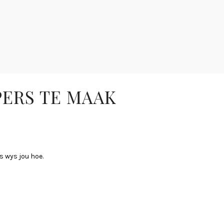
PERS TE MAAK
s wys jou hoe.