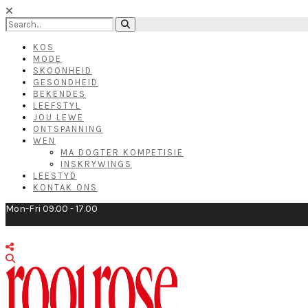
KOS
MODE
SKOONHEID
GESONDHEID
BEKENDES
LEEFSTYL
JOU LEWE
ONTSPANNING
WEN
MA DOGTER KOMPETISIE
INSKRYWINGS
LEESTYD
KONTAK ONS
Mon-Fri 09.00 - 17.00