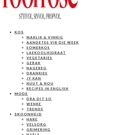
KOS
MAKLIK & VINNIG
AANDETES VIR DIE WEEK
SOMERKOS
LAEKOOLHIDRAAT
VEGETARIES
GEBAK
NAGEREG
DRANKIES
JY KAN
NUUT & NOU
RECIPES IN ENGLISH
MODE
DRA DIT SO
WENKE
TRENDS
SKOONHEID
HARE
VELSORG
GRIMERING
NAELS