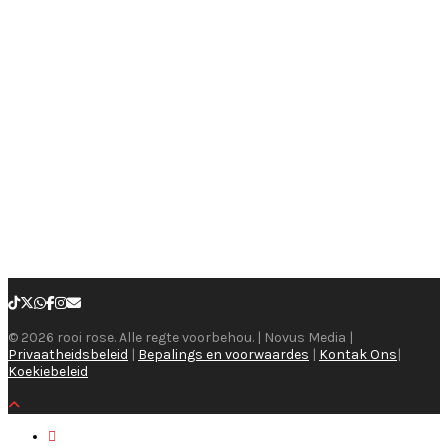
© 2026 rooi rose. Alle regte voorbehou. | Novus Media |
Privaatheidsbeleid
|
Bepalings en voorwaardes
|
Kontak Ons
|
Koekiebeleid