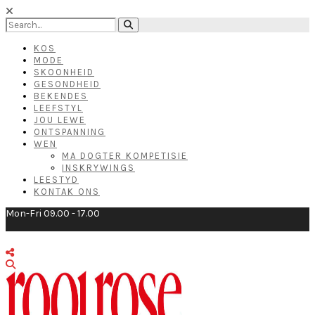
KOS
MODE
SKOONHEID
GESONDHEID
BEKENDES
LEEFSTYL
JOU LEWE
ONTSPANNING
WEN
MA DOGTER KOMPETISIE
INSKRYWINGS
LEESTYD
KONTAK ONS
Mon-Fri 09.00 - 17.00