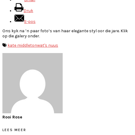
Druk
E-pos
Ons kyk na ’n paar foto’s van haar elegante styl oor die jare. Klik
op die galery onder.
kate middleton
wat's nuus
Rooi Rose
LEES MEER