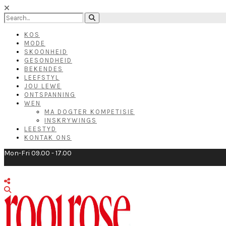
KOS
MODE
SKOONHEID
GESONDHEID
BEKENDES
LEEFSTYL
JOU LEWE
ONTSPANNING
WEN
MA DOGTER KOMPETISIE
INSKRYWINGS
LEESTYD
KONTAK ONS
Mon-Fri 09.00 - 17.00