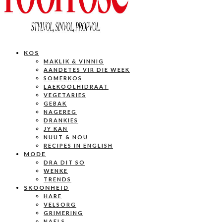
KOS
MAKLIK & VINNIG
AANDETES VIR DIE WEEK
SOMERKOS
LAEKOOLHIDRAAT
VEGETARIES
GEBAK
NAGEREG
DRANKIES
JY KAN
NUUT & NOU
RECIPES IN ENGLISH
MODE
DRA DIT SO
WENKE
TRENDS
SKOONHEID
HARE
VELSORG
GRIMERING
NAELS