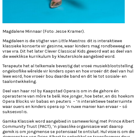
Magdalene Minnaar (Foto: Jesse Kramer).
Magdaleen is die stigter van
Little Maestros
: dit is interaktiewe
klassieke konserte vir gesinne, waar kinders mag rondbeweeg en
vrae vra. Dit het later Clever Classical Kids geword wat as deel van
die weeklikse kurrikulum by kleuterskole aangebied word.
Terapeute het al telkemale bevestig dat vroeë musiekblootstelling
ongelooflike wêrelde vir kinders open en hoe vroeër dit deel van hul
lewe word, hoe vroeër bou daardie band en dit lei tot sosiale- en
taalontwikkeling.
Deel van haar rol by Kaapstad Opera is om in die gehore én
operasterre van môre te belê. Hoe jonger, hoe beter, en dis hoekom
Opera Blocks vir babas en peuters – ’n interaktiewe teaterruimte
waar ouers en kinders opera op ’n nuwe manier kan ervaar – só
suksesvol is.
Gamka Klassiek word aangebied in samewerking met Prince Albert
Community Trust (PACT), ’n plaaslike organisasie wat daarop
gemik is om jongmense se potensiaal te ontsluit. Hul visie is om die
gemeenskap van Prins Albert te ontwikkel en transformeer deur