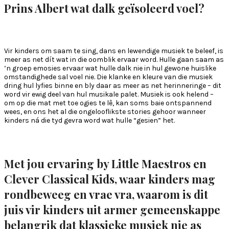
Prins Albert wat dalk geïsoleerd voel?
Vir kinders om saam te sing, dans en lewendige musiek te beleef, is
meer as net dít wat in die oomblik ervaar word. Hulle gaan saam as
’n groep emosies ervaar wat hulle dalk nie in hul gewone huislike
omstandighede sal voel nie. Die klanke en kleure van die musiek
dring hul lyfies binne en bly daar as meer as net herinneringe – dit
word vir ewig deel van hul musikale palet. Musiek is ook helend –
om op die mat met toe ogies te lê, kan soms baie ontspannend
wees, en ons het al die ongelooflikste stories gehoor wanneer
kinders ná die tyd gevra word wat hulle “gesien” het.
Met jou ervaring by Little Maestros en
Clever Classical Kids, waar kinders mag
rondbeweeg en vrae vra, waarom is dit
juis vir kinders uit armer gemeenskappe
belangrik dat klassieke musiek nie as