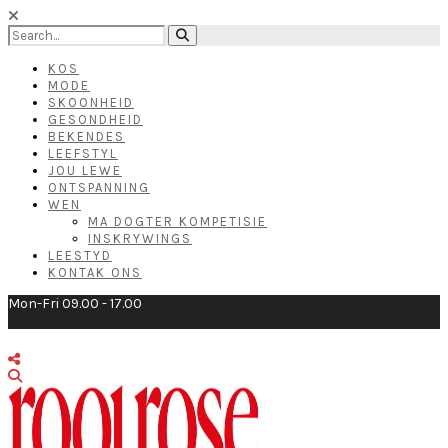
KOS
MODE
SKOONHEID
GESONDHEID
BEKENDES
LEEFSTYL
JOU LEWE
ONTSPANNING
WEN
MA DOGTER KOMPETISIE
INSKRYWINGS
LEESTYD
KONTAK ONS
Mon-Fri 09.00 - 17.00