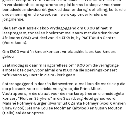
’n verskeidenheid programme en platforms te skep vir voorheen
benadeelde individue: dit geskied deur onderrig, opheffing, kulturele
onderneming en die kweek van leierskap onder kinders en
jongmense.
Die Gamka Klassiek skop Vrydagoggend om 09:00 af met ’n
leesprogram, toneel en boektrommel saam met die Vriende van
Afrikaans (VVA) wat deel van die ATKV is, by PACT Youth Centre
(Voorskools).
Om 12:00 word ’n kinderkonsert vir plaaslike laerskoolkinders
gehou.
Laatmiddag is daar ’n langtafelfees om 16:00 om die verrigtinge
amptelik te open, voor almal om 19:00 na die openingskonsert
“Afrikaans My Hart” in die NG kerk gaan.
Saterdagoggend is daar ’n fietswedren, almal kan die markie op die
dorp besoek, voor die rieldansergroep, die Prins Albert
Vastrappers, in die straat voor die markie optree en die middagete
konsert “Fluit en Strykers” in die Swartberg Hotel gehou word.
Malané Hofmeyr-Burger (dwarsfluit); Zanta Hofmeyr (viool); Annien
Shaw (viool); Jeanne-Louise Moolman (altviool) en Susan Mouton
(tjello) sal daar optree.