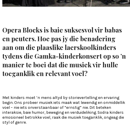
Opera Blocks is baie suksesvol vir babas
en peuters. Hoe pas jy die benadering
aan om die plaaslike laerskoolkinders
tydens die Gamka-kinderkonsert op so ’n
manier te boei dat die musiek vir hulle
toeganklik en relevant voel?
Met kinders moet ’n mens altyd by storievertelling en ervaring
begin. Ons probeer musiek iets maak wat lewendig en onmiddellik
voel – nie iets onverstaanbaar of “ernstig” nie. Dit beteken
interaksie, baie humor, beweging en verduideliking. Sodra kinders
emosioneel betrokke voel, raak die musiek toeganklik, ongeag die
styl of genre.