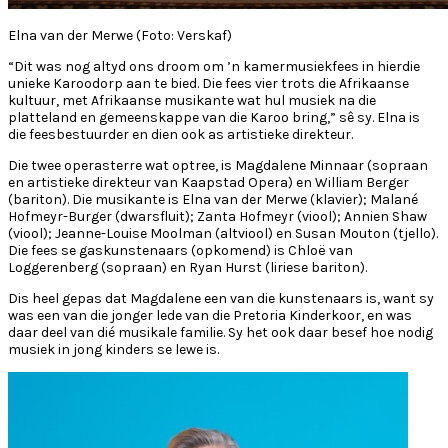
Elna van der Merwe (Foto: Verskaf)
“Dit was nog altyd ons droom om ’n kamermusiekfees in hierdie
unieke Karoodorp aan te bied. Die fees vier trots die Afrikaanse
kultuur, met Afrikaanse musikante wat hul musiek na die
platteland en gemeenskappe van die Karoo bring,” sê sy. Elna is
die feesbestuurder en dien ook as artistieke direkteur.
Die twee operasterre wat optree, is Magdalene Minnaar (sopraan
en artistieke direkteur van Kaapstad Opera) en William Berger
(bariton). Die musikante is Elna van der Merwe (klavier); Malané
Hofmeyr-Burger (dwarsfluit); Zanta Hofmeyr (viool); Annien Shaw
(viool); Jeanne-Louise Moolman (altviool) en Susan Mouton (tjello).
Die fees se gaskunstenaars (opkomend) is Chloë van
Loggerenberg (sopraan) en Ryan Hurst (liriese bariton).
Dis heel gepas dat Magdalene een van die kunstenaars is, want sy
was een van die jonger lede van die Pretoria Kinderkoor, en was
daar deel van dié musikale familie. Sy het ook daar besef hoe nodig
musiek in jong kinders se lewe is.