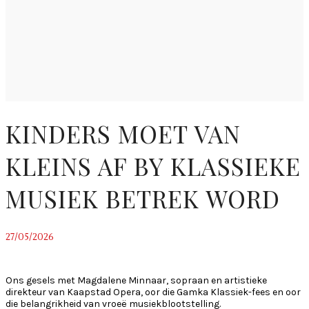
KINDERS MOET VAN
KLEINS AF BY KLASSIEKE
MUSIEK BETREK WORD
27/05/2026
~
Ons gesels met Magdalene Minnaar, sopraan en artistieke
direkteur van Kaapstad Opera, oor die Gamka Klassiek-fees en oor
die belangrikheid van vroeë musiekblootstelling.