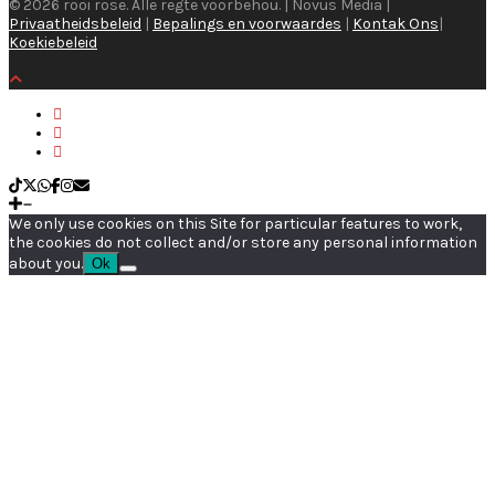
© 2026 rooi rose. Alle regte voorbehou. | Novus Media |
Privaatheidsbeleid
|
Bepalings en voorwaardes
|
Kontak Ons
|
Koekiebeleid
We only use cookies on this Site for particular features to work,
the cookies do not collect and/or store any personal information
about you.
Ok