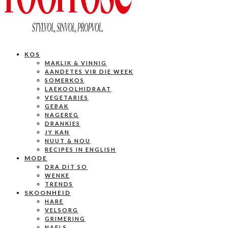
KOS
MAKLIK & VINNIG
AANDETES VIR DIE WEEK
SOMERKOS
LAEKOOLHIDRAAT
VEGETARIES
GEBAK
NAGEREG
DRANKIES
JY KAN
NUUT & NOU
RECIPES IN ENGLISH
MODE
DRA DIT SO
WENKE
TRENDS
SKOONHEID
HARE
VELSORG
GRIMERING
NAELS