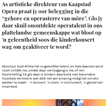
As artistieke direkteur van Kaapstad
Opera praat jy oor belegging in die
“gehore en operasterre van môre”. Glo jy
daar skuil onontdekte operatalent in ons
plattelandse gemeenskappe wat bloot op
’n geleentheid soos die kinderkonsert
wag om geaktiveer te word?
Absoluut. Suid-Afrika het ongelooflike talent, en baie daarvan word
nooit ontdek nie, omdat daar nie toegang is nie, of min
blootstelling. Ek glo daar is kinders daarbuite met besondere
musikale vermoëns wat dalk net een ervaring nodig het om iets
wakker te maak – ’n konsert, ’n stem, ’n instrument, ’n gevoel van
inspirasie.