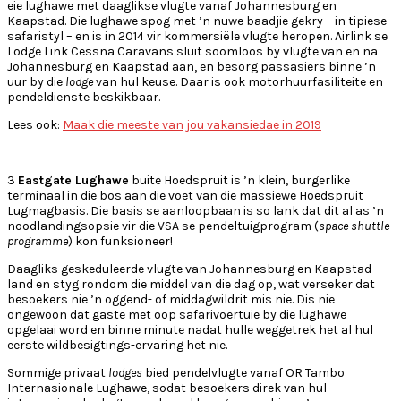
eie lughawe met daaglikse vlugte vanaf Johannesburg en
Kaapstad. Die lughawe spog met ’n nuwe baadjie gekry – in tipiese
safaristyl – en is in 2014 vir kommersiële vlugte heropen. Airlink se
Lodge Link Cessna Caravans sluit soomloos by vlugte van en na
Johannesburg en Kaapstad aan, en besorg passasiers binne ’n
uur by die
lodge
van hul keuse. Daar is ook motorhuurfasiliteite en
pendeldienste beskikbaar.
Lees ook:
Maak die meeste van jou vakansiedae in 2019
3
Eastgate Lughawe
buite Hoedspruit is ’n klein, burgerlike
terminaal in die bos aan die voet van die massiewe Hoedspruit
Lugmagbasis. Die basis se aanloopbaan is so lank dat dit al as ’n
noodlandingsopsie vir die VSA se pendeltuigprogram (
space shuttle
programme
) kon funksioneer!
Daagliks geskeduleerde vlugte van Johannesburg en Kaapstad
land en styg rondom die middel van die dag op, wat verseker dat
besoekers nie ’n oggend- of middagwildrit mis nie. Dis nie
ongewoon dat gaste met oop safarivoertuie by die lughawe
opgelaai word en binne minute nadat hulle weggetrek het al hul
eerste wildbesigtings-ervaring het nie.
Sommige privaat
lodges
bied pendelvlugte vanaf OR Tambo
Internasionale Lughawe, sodat besoekers direk van hul