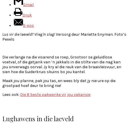
Gmail
Druk
E-pos
Lus vir die laeveld? Vlieg ŉ slag!
Versorg deur Mariette Snyman. Foto’s
Pexels
Die verlange na die visarend se roep, Grootoor se geluidlose
voetval, of die getjank van ’n jakkals in die stilte van die nag kan
jou onverwags oorval. Jy kry al die reuk van die braaivleisvuur, en
sien hoe die Suiderkruis skuins bo jou kantel.
Maak jou planne, pak jou tas, en wees bly dat jy nie ure op die
grootpad hoef deur te bring nie!
Lees ook:
Die 8 beste pakwenke vir jou vakansie
Lughawens in die laeveld