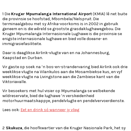
1 Die
Kruger Mpumalanga International Airport
(KMIA) lê net buite
die provinsie se hoofstad, Mbombela/Nelspruit. Die
terminaalgebou met sy Afrika-voorkoms is in 2002 in gebruik
geneem en is die wêreld se grootste grasdaklughawegebou. Die
Kruger Mpumalanga Internasionale Lughawe is die provinsie se
enigste internasionale lughawe en bied volle doeane- en
immigrasiefasiliteite.
Daar is daaglikse Airlink-vlugte van en na Johannesburg,
Kaapstad en Durban.
Vir gaste op soek na ’n bos-en-strandervaring bied Airlink ook drie
weeklikse vlugte na Vilankulos aan die Mosambiekse kus, en vyf
weeklikse vlugte na Livingstone aan die Zambiese kant van die
Viktoriavalle.
Vir besoekers met hul visier op Mpumalanga se welbekende
wildreservate, bied die lughawe ’n verskeidenheid
motorhuurmaatskappye, pendelvlugte en pendelvervoerdienste.
Lees ook:
Eet en drink só wanneer jy vlieg
2
Skukuza
, die hoofkwartier van die Kruger Nasionale Park, het sy