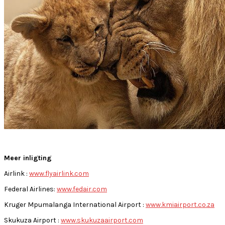
Meer inligting
Airlink :
www.flyairlink.com
Federal Airlines:
www.fedair.com
Kruger Mpumalanga International Airport :
www.kmiairport.co.za
Skukuza Airport :
www.skukuzaairport.com