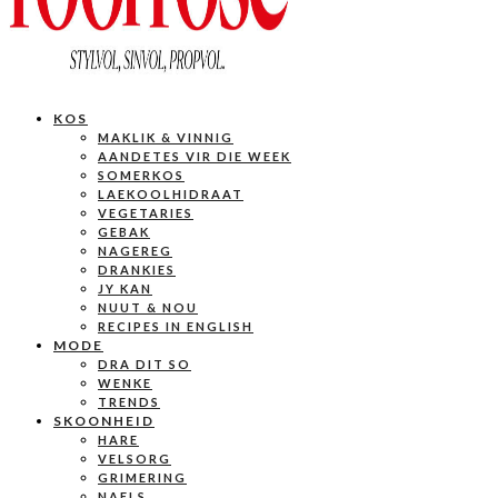
KOS
MAKLIK & VINNIG
AANDETES VIR DIE WEEK
SOMERKOS
LAEKOOLHIDRAAT
VEGETARIES
GEBAK
NAGEREG
DRANKIES
JY KAN
NUUT & NOU
RECIPES IN ENGLISH
MODE
DRA DIT SO
WENKE
TRENDS
SKOONHEID
HARE
VELSORG
GRIMERING
NAELS