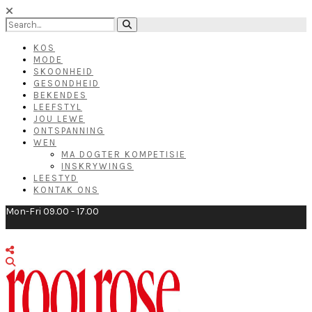
KOS
MODE
SKOONHEID
GESONDHEID
BEKENDES
LEEFSTYL
JOU LEWE
ONTSPANNING
WEN
MA DOGTER KOMPETISIE
INSKRYWINGS
LEESTYD
KONTAK ONS
Mon-Fri 09.00 - 17.00