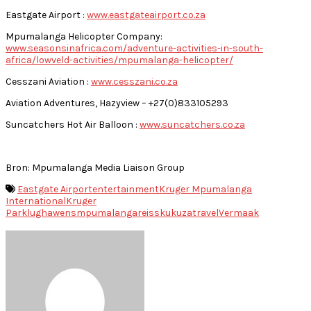
Eastgate Airport :
www.eastgateairport.co.za
Mpumalanga Helicopter Company:
www.seasonsinafrica.com/adventure-activities-in-south-
africa/lowveld-activities/mpumalanga-helicopter/
Cesszani Aviation :
www.cesszani.co.za
Aviation Adventures, Hazyview – +27(0)833105293
Suncatchers Hot Air Balloon :
www.suncatchers.co.za
Bron: Mpumalanga Media Liaison Group
Eastgate Airport
entertainment
Kruger Mpumalanga
International
Kruger
Park
lughawens
mpumalanga
reis
skukuza
travel
Vermaak