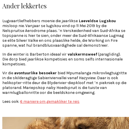
Ander lekkertes
Lugvaartliefhebbers moenie die jaarlikse
Laeveldse Lugskou
misloop nie. Vanjaar se lugskou vind op 11 Mei 2019 by die
Nelspruitse Aerodrome plaas. ’n Verskeidenheid van Suid-Afrika se
topspanne is hier te sien, onder meer die Suid-Afrikaanse Lugmag
se elite Silwer Valke en ons plaaslike helde, die Working on Fire
spanne, wat hul brandblusvaardighede sal demonstreer.
In die winter is Barberton ideaal vir
valskermsweef
(
paragliding
).
Die dorp bied jaarlikse kompetisies en soms selfs internasionale
kompetisies.
Vir die
avontuurlike besoeker
bied Mpumalanga mikrovliegtuigritte
in die skilderagtige Sabieriviervallei vanaf Hazyview. Daar is ook
helikopter-ritte deur die Blyderivier-diepkloof met ’n piekniek op die
platorand. Mariepskop naby Hoedspruit is die tuiste van
warmlugballonritte oor die beeldskone omgewing.
Lees ook:
6 maniere om gemakliker te reis