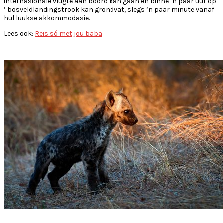
internasionale vlugte aan boord kan gaan en binne ’n paar uur op
’ bosveldlandingstrook kan grondvat, slegs ’n paar minute vanaf
hul luukse akkommodasie.
Lees ook:
Reis só met jou baba