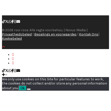
© 2026 rooi rose. Alle regte voorbehou. | Novus Media |
Privaatheidsbeleid
|
Bepalings en voorwaardes
|
Kontak Ons
|
Koekiebeleid
We only use cookies on this Site for particular features to work,
the cookies do not collect and/or store any personal information
about you.
Ok