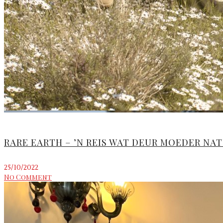
RARE EARTH – ’N REIS WAT DEUR MOEDER NAT
25/10/2022
No Comment