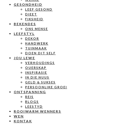
GESONDHEID
LEEF GESOND
DIEET
FIKSHEID
BEKENDES
ONS MENSE
LEEFSTYL
DEKOR
HANDWERK
TUINMAAK
DOEN DIT SELF
JOU LEWE
VERHOUDINGS
OUERSKAP
INSPIRASIE
IN DIE NUUS
GELD & SUKSES
PERSOONLIKE GROEI
ONTSPANNING
REIS
BLOGS
LEESTYD
ROOIWARM WENNERS
WEN
KONTAK