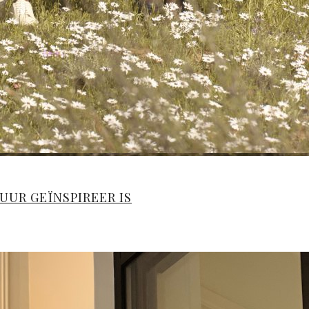
UUR GEÏNSPIREER IS