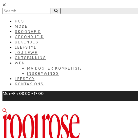
KOS
MODE
SKOONHEID
GESONDHEID
BEKENDES
LEEFSTYL
JOU LEWE
ONTSPANNING
WEN
MA DOGTER KOMPETISIE
INSKRYWINGS
LEESTYD
KONTAK ONS
Mon-Fri 09.00 - 17.00