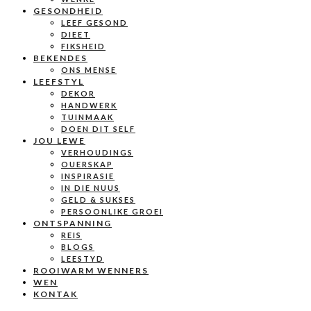
GESONDHEID
LEEF GESOND
DIEET
FIKSHEID
BEKENDES
ONS MENSE
LEEFSTYL
DEKOR
HANDWERK
TUINMAAK
DOEN DIT SELF
JOU LEWE
VERHOUDINGS
OUERSKAP
INSPIRASIE
IN DIE NUUS
GELD & SUKSES
PERSOONLIKE GROEI
ONTSPANNING
REIS
BLOGS
LEESTYD
ROOIWARM WENNERS
WEN
KONTAK