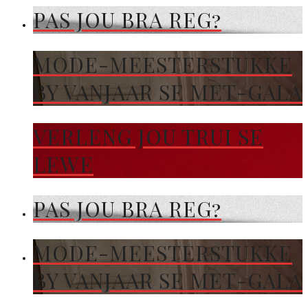
PAS JOU BRA REG?
MODE-MEESTERSTUKKE
BY VANJAAR SE MET-GALA
VERLENG JOU TRUI SE
LEWE
PAS JOU BRA REG?
MODE-MEESTERSTUKKE
BY VANJAAR SE MET-GALA