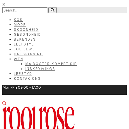
KOS
MODE
SKOONHEID
GESONDHEID
BEKENDES
LEEFSTYL
JOU LEWE
ONTSPANNING
WEN
MA DOGTER KOMPETISIE
INSKRYWINGS
LEESTYD
KONTAK ONS
Mon-Fri 09.00 - 17.00