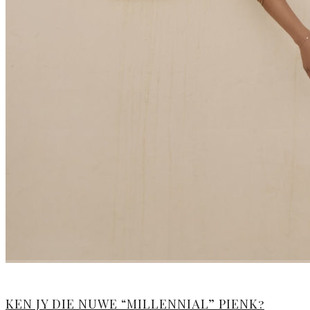
KEN JY DIE NUWE “MILLENNIAL” PIENK?