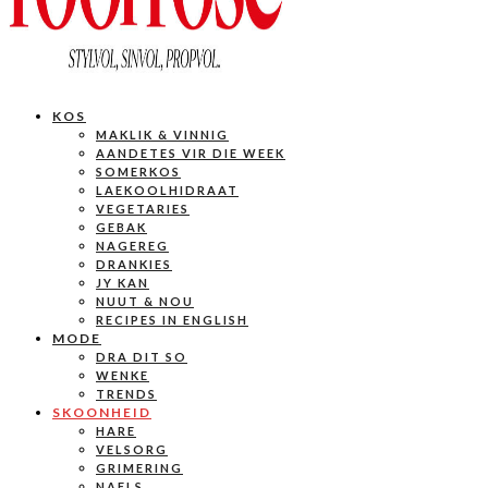
KOS
MAKLIK & VINNIG
AANDETES VIR DIE WEEK
SOMERKOS
LAEKOOLHIDRAAT
VEGETARIES
GEBAK
NAGEREG
DRANKIES
JY KAN
NUUT & NOU
RECIPES IN ENGLISH
MODE
DRA DIT SO
WENKE
TRENDS
SKOONHEID
HARE
VELSORG
GRIMERING
NAELS