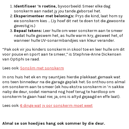
Identifiseer ’n roetine,
byvoorbeeld: Smeer elke dag
sonskerm aan nadat jy jou tande geborsel het.
Eksperimenteer met belonings:
Prys die kind, laat hom sy
eie sonskerm kies … (Jy hoef dit net te doen tot die gewoonte
gevestig is.)
Bepaal tekens:
Leer hulle om weer sonskerm aan te smeer
nadat hulle geswem het, as hulle warm kry, gesweet het, of
wanneer hulle UV-sonarmbandjies van kleur verander.
“Pak ook vir jou kinders sonskerm in skool toe en leer hulle om dit
voor pouse en sport aan te smeer,” is Stephnie-Anne Dickensen
van Optiphi se raad.
Lees ook:
Sonslim met sonskerm
In ons huis het ek en my seuntjies hierdie plakkaat gemaak wat
ons teen binnedeur na die garage geplak het. So onthou ons almal
om sonskerm aan te smeer (ek hou ekstra sonskerm in ’n sakkie
naby die deur, sodat niemand nog hoef terug te hardloop om
sonskerm te gaan haal nie; ja, ons is altyd gejaagd en effe laat).
Lees ook:
6 dinge wat jy oor sonskerm moet weet
Almal se son hoedjies hang ook sommer by die deur.