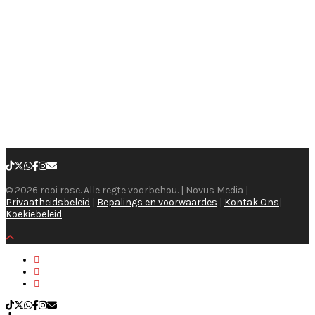
© 2026 rooi rose. Alle regte voorbehou. | Novus Media |
Privaatheidsbeleid
|
Bepalings en voorwaardes
|
Kontak Ons
|
Koekiebeleid