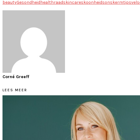
beauty
Gesondheid
health
raad
skincare
skoonheid
sonskerm
tips
vels
Corné Greeff
LEES MEER