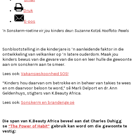
Druk
E-pos
’n Sonskerm-roetine vir jou kinders deur: Suzanne Kotzé. Hooffoto: Pexels
Sonblootstelling in die kinderjare is ’n aanleidende faktor in die
ontwikkeling van velkanker op ’n latere ouderdom. Maak jou
kinders bewus van die gevare van die son en leer hulle die gewoonte
aan om sonskerm aan te smeer.
Lees ook:
Vakansieskoonheid SOS!
“Kinders hou daarvan om betrokke en in beheer van takies te wees
en om daarvoor beloon te word,” sê Marli Delport en dr. Ann
Geldenhuys, stigters van K.Beauty Africa.
Lees ook:
Sonskerm en branderige oë
Die span van K.Beauty Africa beveel aan dat Charles Duhigg
se
“The Power of Habit”
gebruik kan word om die gewoonte te
vestig: