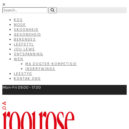
KOS
MODE
SKOONHEID
GESONDHEID
BEKENDES
LEEFSTYL
JOU LEWE
ONTSPANNING
WEN
MA DOGTER KOMPETISIE
INSKRYWINGS
LEESTYD
KONTAK ONS
Mon-Fri 09.00 - 17.00