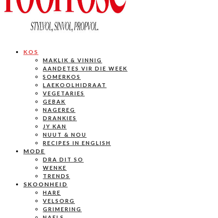
KOS
MAKLIK & VINNIG
AANDETES VIR DIE WEEK
SOMERKOS
LAEKOOLHIDRAAT
VEGETARIES
GEBAK
NAGEREG
DRANKIES
JY KAN
NUUT & NOU
RECIPES IN ENGLISH
MODE
DRA DIT SO
WENKE
TRENDS
SKOONHEID
HARE
VELSORG
GRIMERING
NAELS