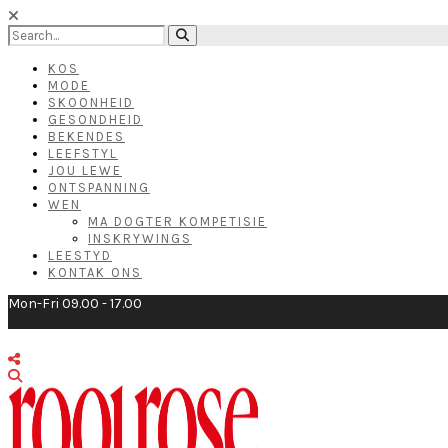
KOS
MODE
SKOONHEID
GESONDHEID
BEKENDES
LEEFSTYL
JOU LEWE
ONTSPANNING
WEN
MA DOGTER KOMPETISIE
INSKRYWINGS
LEESTYD
KONTAK ONS
Mon-Fri 09.00 - 17.00