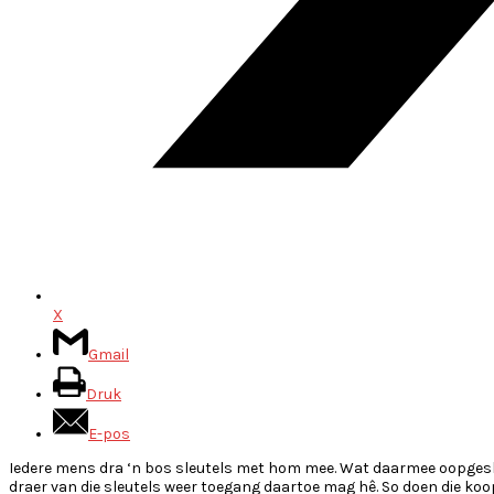
X
Gmail
Druk
E-pos
Iedere mens dra ‘n bos sleutels met hom mee. Wat daarmee oopgesluit 
draer van die sleutels weer toegang daartoe mag hê. So doen die koo