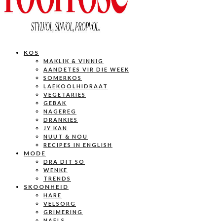
KOS
MAKLIK & VINNIG
AANDETES VIR DIE WEEK
SOMERKOS
LAEKOOLHIDRAAT
VEGETARIES
GEBAK
NAGEREG
DRANKIES
JY KAN
NUUT & NOU
RECIPES IN ENGLISH
MODE
DRA DIT SO
WENKE
TRENDS
SKOONHEID
HARE
VELSORG
GRIMERING
NAELS