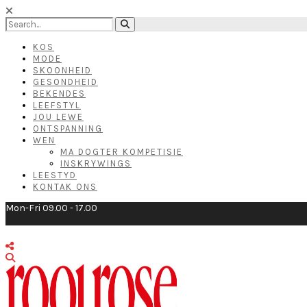
KOS
MODE
SKOONHEID
GESONDHEID
BEKENDES
LEEFSTYL
JOU LEWE
ONTSPANNING
WEN
MA DOGTER KOMPETISIE
INSKRYWINGS
LEESTYD
KONTAK ONS
Mon-Fri 09.00 - 17.00