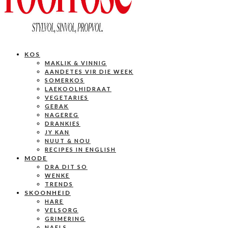
KOS
MAKLIK & VINNIG
AANDETES VIR DIE WEEK
SOMERKOS
LAEKOOLHIDRAAT
VEGETARIES
GEBAK
NAGEREG
DRANKIES
JY KAN
NUUT & NOU
RECIPES IN ENGLISH
MODE
DRA DIT SO
WENKE
TRENDS
SKOONHEID
HARE
VELSORG
GRIMERING
NAELS