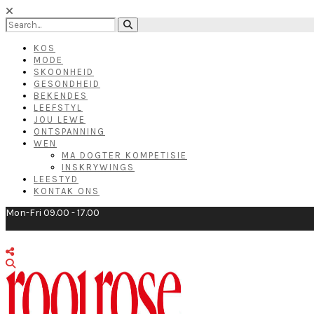
KOS
MODE
SKOONHEID
GESONDHEID
BEKENDES
LEEFSTYL
JOU LEWE
ONTSPANNING
WEN
MA DOGTER KOMPETISIE
INSKRYWINGS
LEESTYD
KONTAK ONS
Mon-Fri 09.00 - 17.00