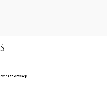
RS
mgewing te omskep.