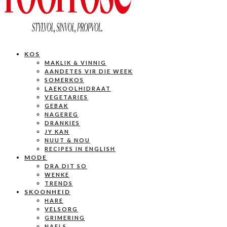
KOS
MAKLIK & VINNIG
AANDETES VIR DIE WEEK
SOMERKOS
LAEKOOLHIDRAAT
VEGETARIES
GEBAK
NAGEREG
DRANKIES
JY KAN
NUUT & NOU
RECIPES IN ENGLISH
MODE
DRA DIT SO
WENKE
TRENDS
SKOONHEID
HARE
VELSORG
GRIMERING
NAELS