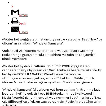
X
Gmail
Druk
E-pos
Wouter het weggestap met die prys in die kategorie ‘Best New Age
Album’ vir sy album ‘Winds of Samsara’.
Ander Suid-Afrikaanse kunstenaars wat vantevore Grammy-
toekennings gewen het, sluit in Miriam Makeba en Ladysmith
Black Mambazo.
Wouter het sy debuutalbum ‘Colour’ in 2008 vrygestel en
vandaaraf bewys hy is een van Suid-Afrika se beste musikante. Hy
het by die 2010 FIFA Sokker-Wêreldbekertoernooi se
sluitingseremonie opgetree, en in 2011 het hy ’n SAMA (South
African Music-toekenning) vir sy album ‘Two Voices’ gewen.
‘Winds of Samsara’ (die album wat hom vanjaar ’n Grammy laat
losslaan het), is ook vir twee HMM-toekennings (Hollywood in
Media Awards) genomineer, dit was nommer 1 op Amerika se ’New
Age Billboard’-grafiek, en was bo-aan die ‘Radio Airplay Charts’ in
Julie 2014.