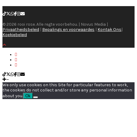
© 2026 rooi rose. Alle regte voorbehou. | Novus Media |
Privaatheidsbeleid
|
Bepalings en voorwaardes
|
Kontak Ons
|
Koekiebeleid
We only use cookies on this Site for particular features to work,
the cookies do not collect and/or store any personal information
about you.
Ok