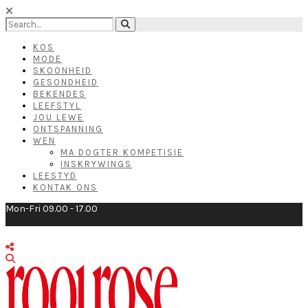
KOS
MODE
SKOONHEID
GESONDHEID
BEKENDES
LEEFSTYL
JOU LEWE
ONTSPANNING
WEN
MA DOGTER KOMPETISIE
INSKRYWINGS
LEESTYD
KONTAK ONS
Mon-Fri 09.00 - 17.00