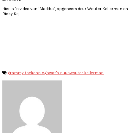
Hier is ’n video van ‘Madiba’, opgeneem deur Wouter Kellerman en
Ricky Kej.
grammy toekennings
wat's nuus
wouter kellerman