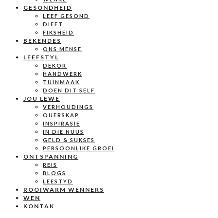
GESONDHEID
LEEF GESOND
DIEET
FIKSHEID
BEKENDES
ONS MENSE
LEEFSTYL
DEKOR
HANDWERK
TUINMAAK
DOEN DIT SELF
JOU LEWE
VERHOUDINGS
OUERSKAP
INSPIRASIE
IN DIE NUUS
GELD & SUKSES
PERSOONLIKE GROEI
ONTSPANNING
REIS
BLOGS
LEESTYD
ROOIWARM WENNERS
WEN
KONTAK