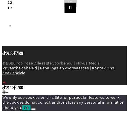
10
11
© 2026 rooi rose. Alle regte voorbehou. | Novus Media |
Privaatheidsbeleid
|
Bepalings en voorwaardes
|
Kontak Ons
|
Koekiebeleid
We only use cookies on this Site for particular features to work,
the cookies do not collect and/or store any personal information
about you.
Ok