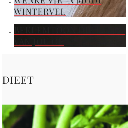
WENKE VIR ’N MOOI
WINTERVEL
BEKLEMTOON DIE KLEUR
VAN JOU OË
DIEET