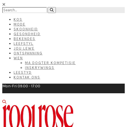
KOS
MODE
SKOONHEID
GESONDHEID
BEKENDES
LEEFSTYL
JOU LEWE
ONTSPANNING
WEN
MA DOGTER KOMPETISIE
INSKRYWINGS
LEESTYD
KONTAK ONS
Mon-Fri 09.00 - 17.00