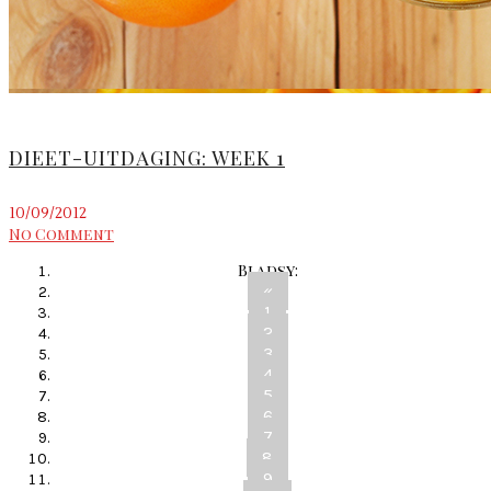
DIEET-UITDAGING: WEEK 1
10/09/2012
No Comment
Bladsy:
«
1
2
3
4
5
6
7
8
9