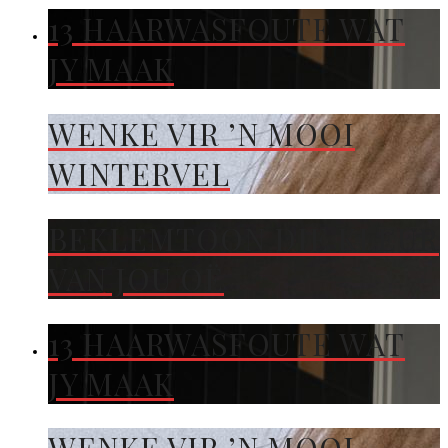
13 HAARWASFOUTE WAT
JY MAAK
WENKE VIR ’N MOOI
WINTERVEL
BEKLEMTOON DIE KLEUR
VAN JOU OË
13 HAARWASFOUTE WAT
JY MAAK