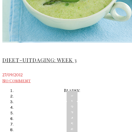
DIEET-UITDAGING: WEEK 3
27/09/2012
No Comment
Bladsy:
«
1
2
3
4
5
6