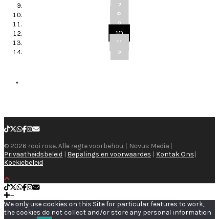
7
8
9
10
11
»
© 2026 rooi rose. Alle regte voorbehou. | Novus Media |
Privaatheidsbeleid
|
Bepalings en voorwaardes
|
Kontak Ons
|
Koekiebeleid
We only use cookies on this Site for particular features to work,
the cookies do not collect and/or store any personal information