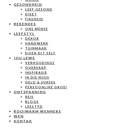
GESONDHEID
LEEF GESOND
DIEET
FIKSHEID
BEKENDES
ONS MENSE
LEEFSTYL
DEKOR
HANDWERK
TUINMAAK
DOEN DIT SELF
JOU LEWE
VERHOUDINGS
OUERSKAP
INSPIRASIE
IN DIE NUUS
GELD & SUKSES
PERSOONLIKE GROEI
ONTSPANNING
REIS
BLOGS
LEESTYD
ROOIWARM WENNERS
WEN
KONTAK