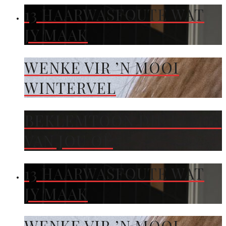
13 HAARWASFOUTE WAT
JY MAAK
WENKE VIR ’N MOOI
WINTERVEL
BEKLEMTOON DIE KLEUR
VAN JOU OË
13 HAARWASFOUTE WAT
JY MAAK