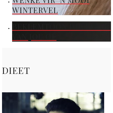
WENKE VIR ’N MOOI
WINTERVEL
BEKLEMTOON DIE KLEUR
VAN JOU OË
DIEET