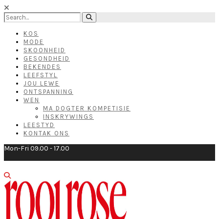
KOS
MODE
SKOONHEID
GESONDHEID
BEKENDES
LEEFSTYL
JOU LEWE
ONTSPANNING
WEN
MA DOGTER KOMPETISIE
INSKRYWINGS
LEESTYD
KONTAK ONS
Mon-Fri 09.00 - 17.00