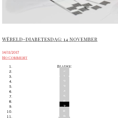
WÊRELD-DIABETESDAG: 14 NOVEMBER
14/11/2017
No Comment
Bladsy:
«
1
2
3
4
5
6
7
8
9