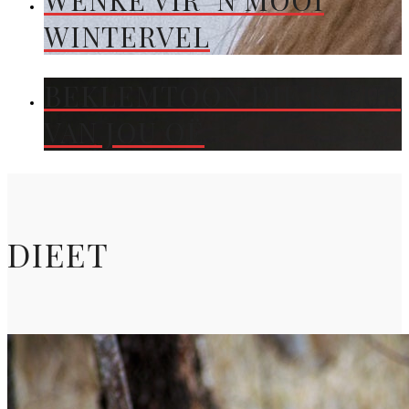
WENKE VIR ’N MOOI
WINTERVEL
BEKLEMTOON DIE KLEUR
VAN JOU OË
DIEET