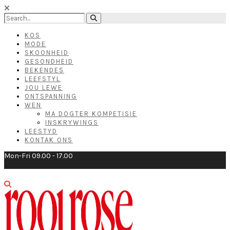
KOS
MODE
SKOONHEID
GESONDHEID
BEKENDES
LEEFSTYL
JOU LEWE
ONTSPANNING
WEN
MA DOGTER KOMPETISIE
INSKRYWINGS
LEESTYD
KONTAK ONS
Mon-Fri 09.00 - 17.00