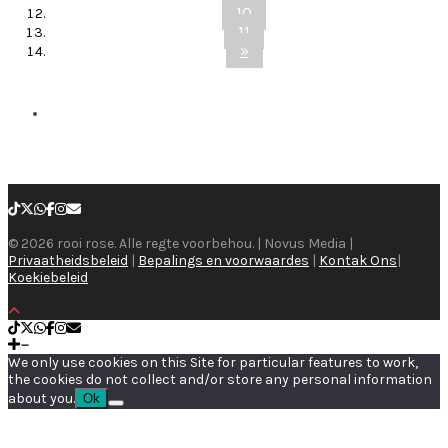
10
11
»
© 2026 rooi rose. Alle regte voorbehou. | Novus Media |
Privaatheidsbeleid
|
Bepalings en voorwaardes
|
Kontak Ons
|
Koekiebeleid
We only use cookies on this Site for particular features to work,
the cookies do not collect and/or store any personal information
about you.
Ok