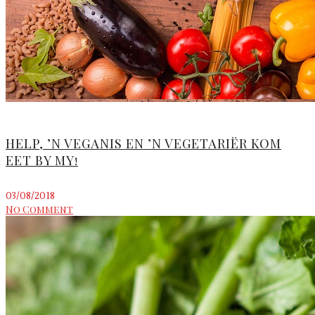
HELP, ’N VEGANIS EN ’N VEGETARIËR KOM
EET BY MY!
03/08/2018
No Comment