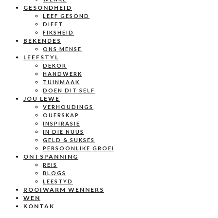
GESONDHEID
LEEF GESOND
DIEET
FIKSHEID
BEKENDES
ONS MENSE
LEEFSTYL
DEKOR
HANDWERK
TUINMAAK
DOEN DIT SELF
JOU LEWE
VERHOUDINGS
OUERSKAP
INSPIRASIE
IN DIE NUUS
GELD & SUKSES
PERSOONLIKE GROEI
ONTSPANNING
REIS
BLOGS
LEESTYD
ROOIWARM WENNERS
WEN
KONTAK