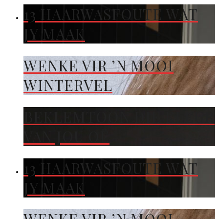
13 HAARWASFOUTE WAT
JY MAAK
WENKE VIR ’N MOOI
WINTERVEL
BEKLEMTOON DIE KLEUR
VAN JOU OË
13 HAARWASFOUTE WAT
JY MAAK