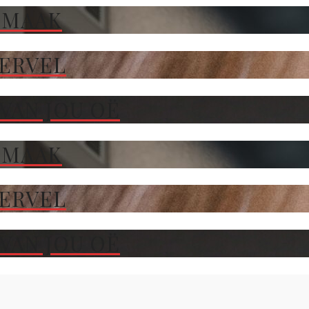
 MAAK
TERVEL
VAN JOU OË
 MAAK
TERVEL
VAN JOU OË