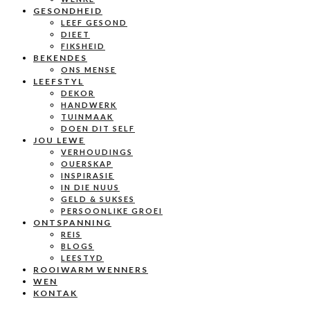
GESONDHEID
LEEF GESOND
DIEET
FIKSHEID
BEKENDES
ONS MENSE
LEEFSTYL
DEKOR
HANDWERK
TUINMAAK
DOEN DIT SELF
JOU LEWE
VERHOUDINGS
OUERSKAP
INSPIRASIE
IN DIE NUUS
GELD & SUKSES
PERSOONLIKE GROEI
ONTSPANNING
REIS
BLOGS
LEESTYD
ROOIWARM WENNERS
WEN
KONTAK