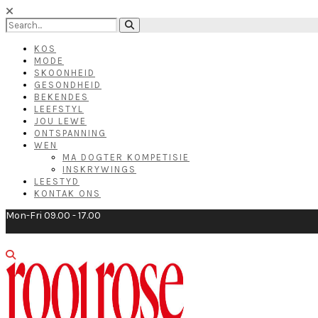
KOS
MODE
SKOONHEID
GESONDHEID
BEKENDES
LEEFSTYL
JOU LEWE
ONTSPANNING
WEN
MA DOGTER KOMPETISIE
INSKRYWINGS
LEESTYD
KONTAK ONS
Mon-Fri 09.00 - 17.00