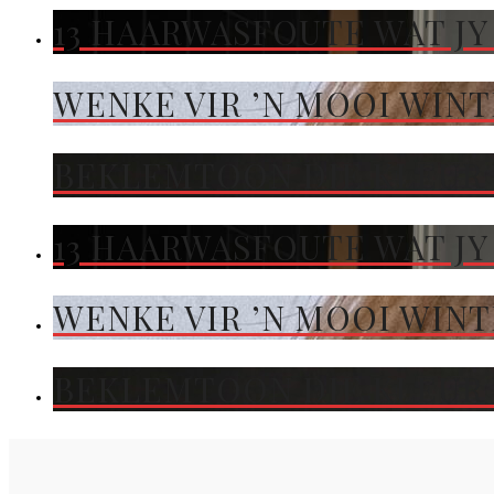
13 HAARWASFOUTE WAT JY
WENKE VIR ’N MOOI WIN
BEKLEMTOON DIE KLEUR 
13 HAARWASFOUTE WAT JY
WENKE VIR ’N MOOI WIN
BEKLEMTOON DIE KLEUR 