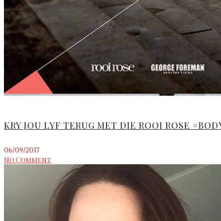
KRY JOU LYF TERUG MET DIE ROOI ROSE #BO
06/09/2017
No Comment