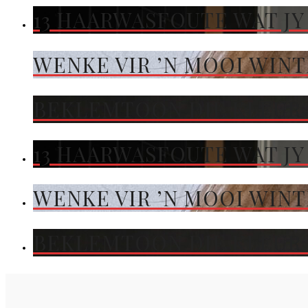
13 HAARWASFOUTE WAT JY
WENKE VIR ’N MOOI WIN
BEKLEMTOON DIE KLEUR 
13 HAARWASFOUTE WAT JY
WENKE VIR ’N MOOI WIN
BEKLEMTOON DIE KLEUR 