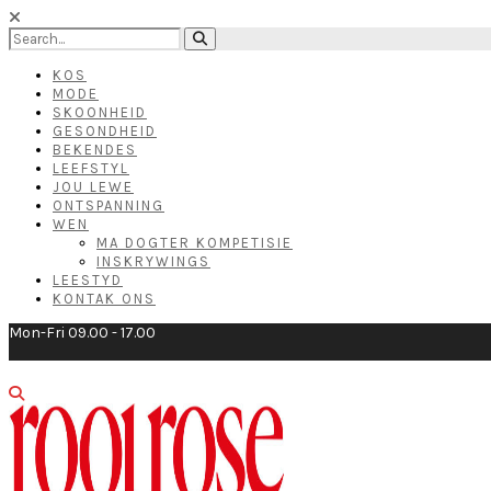
KOS
MODE
SKOONHEID
GESONDHEID
BEKENDES
LEEFSTYL
JOU LEWE
ONTSPANNING
WEN
MA DOGTER KOMPETISIE
INSKRYWINGS
LEESTYD
KONTAK ONS
Mon-Fri 09.00 - 17.00