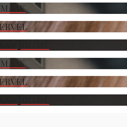
 MAAK
TERVEL
VAN JOU OË
 MAAK
TERVEL
VAN JOU OË