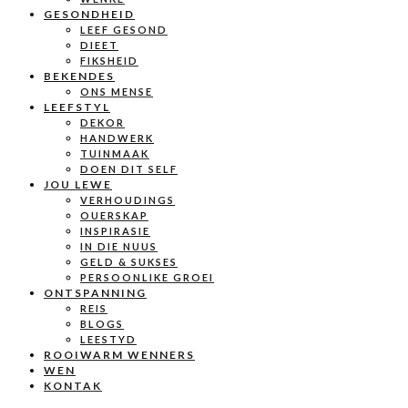
GESONDHEID
LEEF GESOND
DIEET
FIKSHEID
BEKENDES
ONS MENSE
LEEFSTYL
DEKOR
HANDWERK
TUINMAAK
DOEN DIT SELF
JOU LEWE
VERHOUDINGS
OUERSKAP
INSPIRASIE
IN DIE NUUS
GELD & SUKSES
PERSOONLIKE GROEI
ONTSPANNING
REIS
BLOGS
LEESTYD
ROOIWARM WENNERS
WEN
KONTAK