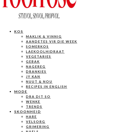
KOS
MAKLIK & VINNIG
AANDETES VIR DIE WEEK
SOMERKOS
LAEKOOLHIDRAAT
VEGETARIES
GEBAK
NAGEREG
DRANKIES
JY KAN
NUUT & NOU
RECIPES IN ENGLISH
MODE
DRA DIT SO
WENKE
TRENDS
SKOONHEID
HARE
VELSORG
GRIMERING
NAELS