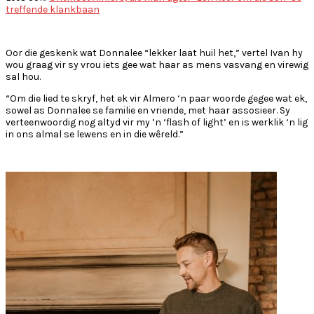
treffende klankbaan
Oor die geskenk wat Donnalee “lekker laat huil het,” vertel Ivan hy
wou graag vir sy vrou iets gee wat haar as mens vasvang en virewig
sal hou.
“Om die lied te skryf, het ek vir Almero ‘n paar woorde gegee wat ek,
sowel as Donnalee se familie en vriende, met haar assosieer. Sy
verteenwoordig nog altyd vir my
’n ‘flash of light’ en is werklik ‘n lig
in ons almal se lewens en in die wêreld.”