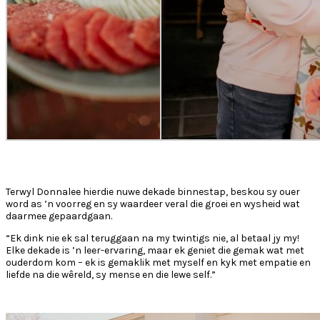
Terwyl Donnalee hierdie nuwe dekade binnestap, beskou sy ouer
word as ’n voorreg en sy waardeer veral die groei en wysheid wat
daarmee gepaardgaan.
“Ek dink nie ek sal teruggaan na my twintigs nie, al betaal jy my!
Elke dekade is ’n leer-ervaring, maar ek geniet die gemak wat met
ouderdom kom – ek is gemaklik met myself en kyk met empatie en
liefde na die wêreld, sy mense en die lewe self.”