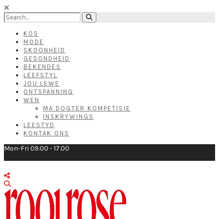
KOS
MODE
SKOONHEID
GESONDHEID
BEKENDES
LEEFSTYL
JOU LEWE
ONTSPANNING
WEN
MA DOGTER KOMPETISIE
INSKRYWINGS
LEESTYD
KONTAK ONS
Mon-Fri 09.00 - 17.00