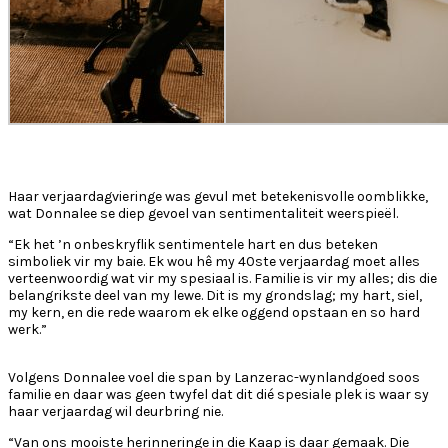
Haar verjaardagvieringe was gevul met betekenisvolle oomblikke,
wat Donnalee se diep gevoel van sentimentaliteit weerspieël.
“Ek het ’n onbeskryflik sentimentele hart en dus beteken
simboliek vir my baie. Ek wou hê my 40ste verjaardag moet alles
verteenwoordig wat vir my spesiaal is. Familie is vir my alles; dis die
belangrikste deel van my lewe. Dit is my grondslag; my hart, siel,
my kern, en die rede waarom ek elke oggend opstaan en so hard
werk.”
Volgens Donnalee voel die span by Lanzerac-wynlandgoed soos
familie en daar was geen twyfel dat dit dié spesiale plek is waar sy
haar verjaardag wil deurbring nie.
“Van ons mooiste herinneringe in die Kaap is daar gemaak. Die