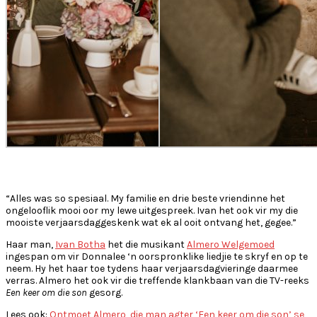
“Alles was so spesiaal. My familie en drie beste vriendinne het
ongelooflik mooi oor my lewe uitgespreek. Ivan het ook vir my die
mooiste verjaarsdaggeskenk wat ek al ooit ontvang het, gegee.”
Haar man,
Ivan Botha
het die musikant
Almero Welgemoed
ingespan om vir Donnalee ‘n oorspronklike liedjie te skryf en op te
neem. Hy het haar toe tydens haar verjaarsdagvieringe daarmee
verras. Almero het ook vir die treffende klankbaan van die TV-reeks
Een keer om die son
gesorg.
Lees ook:
Ontmoet Almero, die man agter ‘Een keer om die son’ se