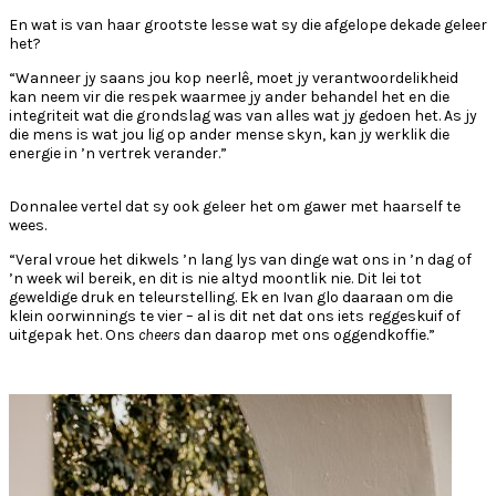
En wat is van haar grootste lesse wat sy die afgelope dekade geleer
het?
“Wanneer jy saans jou kop neerlê, moet jy verantwoordelikheid
kan neem vir die respek waarmee jy ander behandel het en die
integriteit wat die grondslag was van alles wat jy gedoen het. As jy
die mens is wat jou lig op ander mense skyn, kan jy werklik die
energie in ’n vertrek verander.”
Donnalee vertel dat sy ook geleer het om gawer met haarself te
wees.
“Veral vroue het dikwels ’n lang lys van dinge wat ons in ’n dag of
’n week wil bereik, en dit is nie altyd moontlik nie. Dit lei tot
geweldige druk en teleurstelling. Ek en Ivan glo daaraan om die
klein oorwinnings te vier – al is dit net dat ons iets reggeskuif of
uitgepak het. Ons
cheers
dan daarop met ons oggendkoffie.”