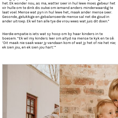
het. Ek wonder nou, as ma, watter seer in hul lewe moes gebeur het
vir hulle om te dink dis oukei om iemand anders minderwaardig te
laat voel. Mense wat pyn in hul lewe het, maak ander mense seer.
Gesonde, gelukkige en gebalanseerde mense sal net die goud in
ander uitroep. Ek wil ten alle tye die vrou wees wat juis dit doen.”
Hierdie empatie is iets wat sy hoop om by haar kinders in te
boesem. “Ek wil my kinders leer om altyd na mense te kyk en te sê:
‘Dit maak nie saak waar jy vandaan kom of wat jy het of nie het nie;
ek sien jou, en ek sien jou hart.’”