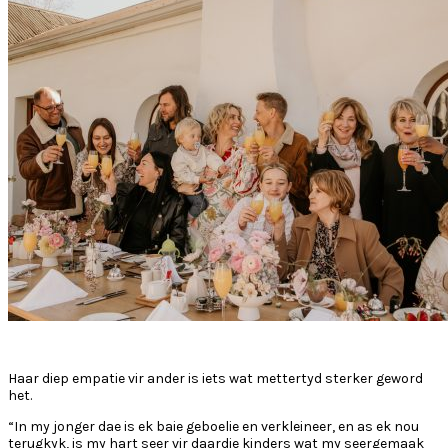
Haar diep empatie vir ander is iets wat mettertyd sterker geword
het.
“In my jonger dae is ek baie geboelie en verkleineer, en as ek nou
terugkyk, is my hart seer vir daardie kinders wat my seergemaak