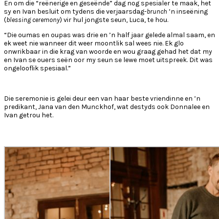
En om die “reënerige en geseënde” dag nog spesialer te maak, het
sy en Ivan besluit om tydens die verjaarsdag-
brunch
’n inseëning
(
blessing ceremony
) vir hul jongste seun, Luca, te hou.
“Die oumas en oupas was drie en ’n half jaar gelede almal saam, en
ek weet nie wanneer dit weer moontlik sal wees nie. Ek glo
onwrikbaar in die krag van woorde en wou graag gehad het dat my
en Ivan se ouers seën oor my seun se lewe moet uitspreek. Dit was
ongelooflik spesiaal.”
Die seremonie is gelei deur een van haar beste vriendinne en ’n
predikant, Jana van den Munckhof, wat destyds ook Donnalee en
Ivan getrou het.