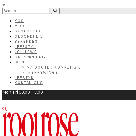
KOS
MODE
SKOONHEID
GESONDHEID
BEKENDES
LEEFSTYL
JOU LEWE
ONTSPANNING
WEN
MA DOGTER KOMPETISIE
INSKRYWINGS
LEESTYD
KONTAK ONS
Mon-Fri 09.00 - 17.00