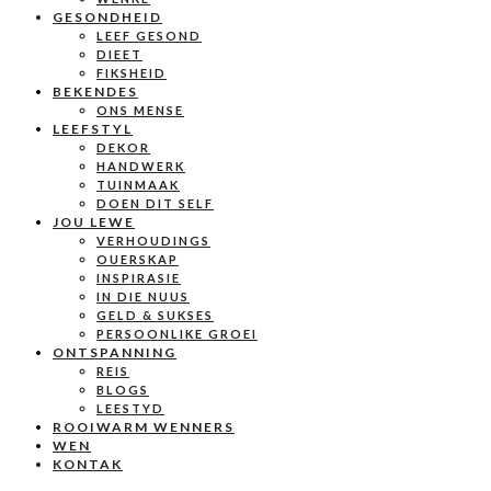
GESONDHEID
LEEF GESOND
DIEET
FIKSHEID
BEKENDES
ONS MENSE
LEEFSTYL
DEKOR
HANDWERK
TUINMAAK
DOEN DIT SELF
JOU LEWE
VERHOUDINGS
OUERSKAP
INSPIRASIE
IN DIE NUUS
GELD & SUKSES
PERSOONLIKE GROEI
ONTSPANNING
REIS
BLOGS
LEESTYD
ROOIWARM WENNERS
WEN
KONTAK