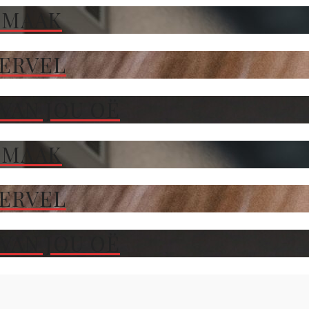
 MAAK
TERVEL
VAN JOU OË
 MAAK
TERVEL
VAN JOU OË