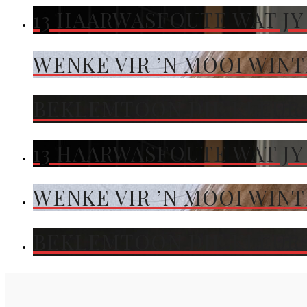
13 HAARWASFOUTE WAT JY
WENKE VIR ’N MOOI WIN
BEKLEMTOON DIE KLEUR 
13 HAARWASFOUTE WAT JY
WENKE VIR ’N MOOI WIN
BEKLEMTOON DIE KLEUR 