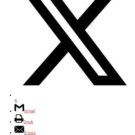
X
Gmail
Druk
E-pos