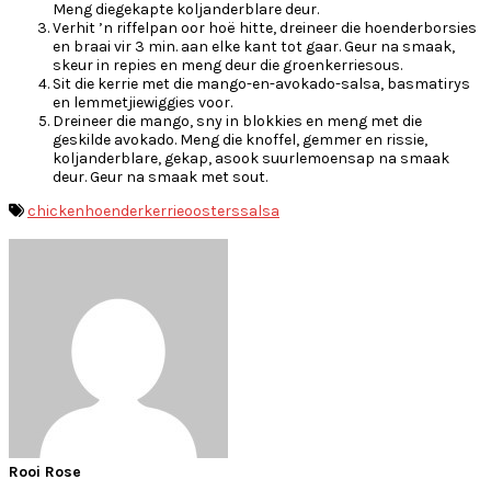
Meng diegekapte koljanderblare deur.
Verhit ’n riffelpan oor hoë hitte, dreineer die hoenderborsies
en braai vir 3 min. aan elke kant tot gaar. Geur na smaak,
skeur in repies en meng deur die groenkerriesous.
Sit die kerrie met die mango-en-avokado-salsa, basmatirys
en lemmetjiewiggies voor.
Dreineer die mango, sny in blokkies en meng met die
geskilde avokado. Meng die knoffel, gemmer en rissie,
koljanderblare, gekap, asook suurlemoensap na smaak
deur. Geur na smaak met sout.
chicken
hoenderkerrie
oosters
salsa
Rooi Rose