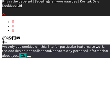
Privaatheidsbeleid
|
Bepalings en voorwaardes
|
Kontak Ons
|
Koekiebeleid
We only use cookies on this Site for particular features to work,
the cookies do not collect and/or store any personal information
about you.
Ok