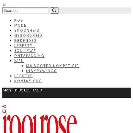
KOS
MODE
SKOONHEID
GESONDHEID
BEKENDES
LEEFSTYL
JOU LEWE
ONTSPANNING
WEN
MA DOGTER KOMPETISIE
INSKRYWINGS
LEESTYD
KONTAK ONS
Mon-Fri 09.00 - 17.00