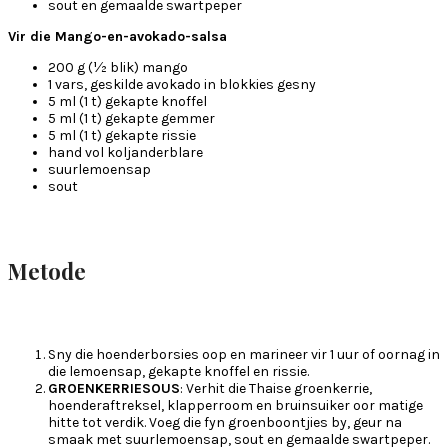
sout en gemaalde swartpeper
Vir die Mango-en-avokado-salsa
200 g (½ blik) mango
1 vars, geskilde avokado in blokkies gesny
5 ml (1 t) gekapte knoffel
5 ml (1 t) gekapte gemmer
5 ml (1 t) gekapte rissie
hand vol koljanderblare
suurlemoensap
sout
Metode
Sny die hoenderborsies oop en marineer vir 1 uur of oornag in
die lemoensap, gekapte knoffel en rissie.
GROENKERRIESOUS
: Verhit die Thaise groenkerrie,
hoenderaftreksel, klapperroom en bruinsuiker oor matige
hitte tot verdik. Voeg die fyn groenboontjies by, geur na
smaak met suurlemoensap, sout en gemaalde swartpeper.