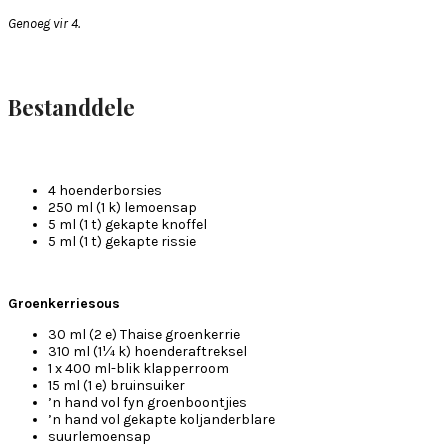
Genoeg vir 4.
Bestanddele
4 hoenderborsies
250 ml (1 k) lemoensap
5 ml (1 t) gekapte knoffel
5 ml (1 t) gekapte rissie
Groenkerriesous
30 ml (2 e) Thaise groenkerrie
310 ml (1¼ k) hoenderaftreksel
1 x 400 ml-blik klapperroom
15 ml (1 e) bruinsuiker
’n hand vol fyn groenboontjies
’n hand vol gekapte koljanderblare
suurlemoensap