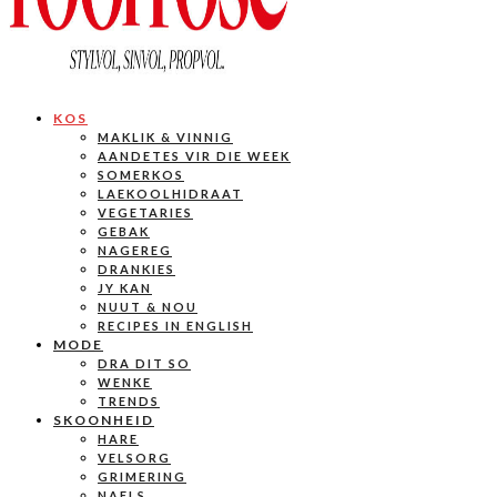
KOS
MAKLIK & VINNIG
AANDETES VIR DIE WEEK
SOMERKOS
LAEKOOLHIDRAAT
VEGETARIES
GEBAK
NAGEREG
DRANKIES
JY KAN
NUUT & NOU
RECIPES IN ENGLISH
MODE
DRA DIT SO
WENKE
TRENDS
SKOONHEID
HARE
VELSORG
GRIMERING
NAELS